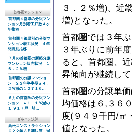
３．２％増)、近
首都圏マンション
増)となった。
首都圏４都県の分譲マン
ション月別着工戸数４ヶ
年推移
首都圏では３年ぶ
首都圏４都県別の分譲マ
ンション着工状況 ４年
３年ぶりに前年度
間月別推移
７月の首都圏の新築分譲
ると、首都圏、近
マンション販売状況 １
６．２％増
昇傾向が継続して
首都圏の分譲マンショ
ン ２２年半半期▲４．
２％減の１２７１６...
首都圏の分譲単価
６月の首都圏の分譲マン
均価格は６,３６
ション ▲１．１％減の
１,９１７戸 埼...
度(９４９千円/㎡
ゼネコン決算
高松コンストラクション
値となった。
Ｇ２２年３月期決算 減