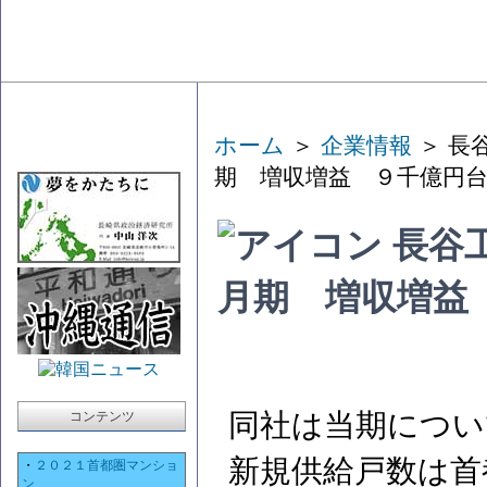
ホーム
＞
企業情報
＞ 長
期 増収増益 ９千億円
長谷
月期 増収増益
同社は当期につい
コンテンツ
新規供給戸数は首
・
２０２１首都圏マンショ
ン