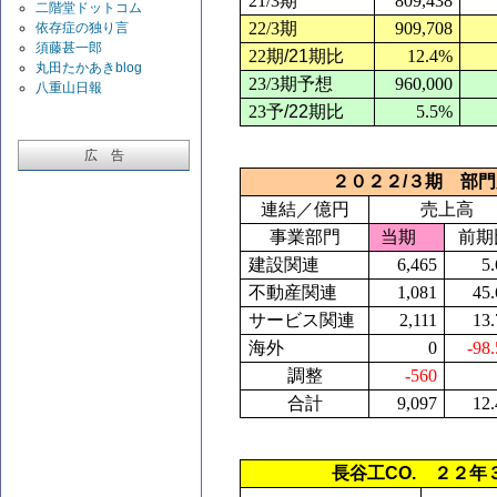
21/3
期
809,438
二階堂ドットコム
22/3
期
909,708
依存症の独り言
須藤甚一郎
22
期
/21
期比
12.4%
丸田たかあきblog
23/3
期予想
960,000
八重山日報
23
予
/22
期比
5.5%
広 告
２０２２
/
３期 部門
連結／億円
売上高
事業部門
当期
前期
建設関連
6,465
5
不動産関連
1,081
45
サービス関連
2,111
13
海外
0
-98
調整
-560
合計
9,097
12
長谷工
CO.
２２年３