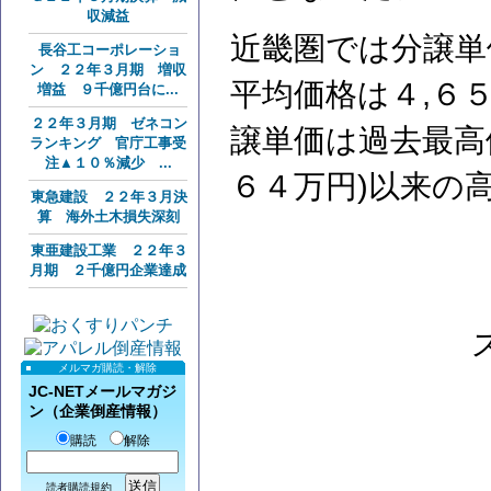
収減益
近畿圏では分譲単
長谷工コーポレーショ
ン ２２年３月期 増収
平均価格は４,６
増益 ９千億円台に...
２２年３月期 ゼネコン
譲単価は過去最高
ランキング 官庁工事受
注▲１０％減少 ...
６４万円)以来の
東急建設 ２２年３月決
算 海外土木損失深刻
東亜建設工業 ２２年３
月期 ２千億円企業達成
メルマガ購読・解除
JC-NETメールマガジ
ン（企業倒産情報）
購読
解除
読者購読規約