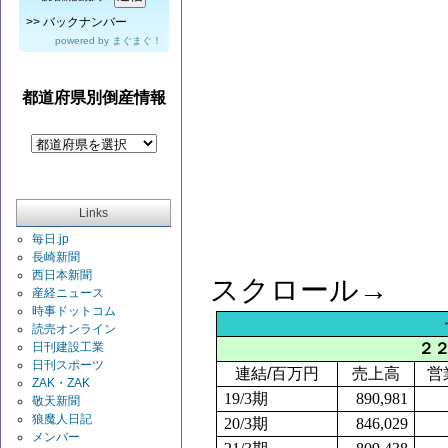
>>
バックナンバー
powered by
まぐまぐ！
都道府県別倒産情報
Links
毎日.jp
長崎新聞
西日本新聞
スクロール→
産経ニュース
時事ドットコム
読売オンライン
日刊建設工業
２
日刊スポーツ
連結
/
百万円
売上高
営
ZAK・ZAK
19/3
期
890,981
敬天新聞
狼魔人日記
20/3
期
846,029
メンバー