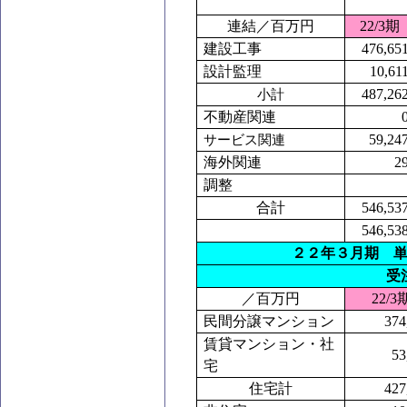
連結／百万円
22/3
期
建設工事
476,65
設計監理
10,61
487,26
小計
不動産関連
59,24
サービス関連
海外関連
2
調整
合計
546,53
546,53
２２年３月期 
受
／百万円
22/3
民間分譲マンション
374
賃貸マンション・社
53
宅
住宅計
427