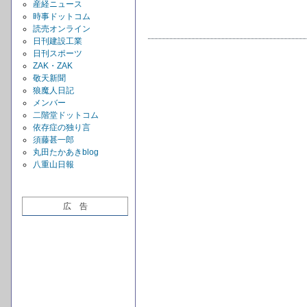
産経ニュース
時事ドットコム
読売オンライン
日刊建設工業
日刊スポーツ
ZAK・ZAK
敬天新聞
狼魔人日記
メンバー
二階堂ドットコム
依存症の独り言
須藤甚一郎
丸田たかあきblog
八重山日報
広 告