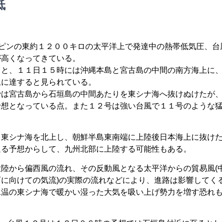
低
リピンの東約１２００キロの太平洋上で発達中の熱帯低気圧、台
が高くなってきている。
ると、１１日１５時には沖縄本島と宮古島の中間の南方海上に
上に達すると見られている。
では宮古島から石垣島の中間あたりを東シナ海へ抜けぬけたが
予想となっている点。また１２号は強い台風で１１号のような
。
、東シナ海を北上し、朝鮮半島東南端に上陸後日本海上に抜け
通る予想からして、九州北部に上陸する可能性もある。
陸から偏西風の流れ、その反動風となる太平洋からの貿易風(
に向けての気流)の実際の流れなどにより、進路は影響してく
水温の東シナ海で暖かい湿った大気を吸い上げ勢力を増す恐れ