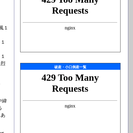
風１
、１
、１
猛烈
破産・小口倒産一覧
た
中緯
る
もあ