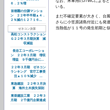
なお、米軍用のJTWCによる
６．２％増
いる。
首都圏の分譲マンショ
ン ２２年半半期▲４．
まだ不確定要素が大きく、台
２％減の１２７１６...
さらに小笠原諸島付近にも発
当熱低が１１号の発生初期と
ゼネコン決算
高松コンストラクション
Ｇ２２年３月期決算 減
収減益
長谷工コーポレーショ
ン ２２年３月期 増収
増益 ９千億円台に...
２２年３月期 ゼネコン
ランキング 官庁工事受
注▲１０％減少 ...
東急建設 ２２年３月決
算 海外土木損失深刻
東亜建設工業 ２２年３
月期 ２千億円企業達成