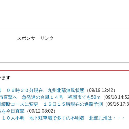
スポンサーリンク
います
号 ０６時３０分現在、九州北部無風状態
（09/19 12:42）
岡市直撃へ 急発達の台風１４号 福岡市でも50ｍ
（09/18 14:
州縦断コースに変更 １６日１５時現在の進路予測
（09/16 17:
島を今日直撃
（09/12 08:02）
 １０人不明 地下駐車場で多くの不明者 北部九州は・・・