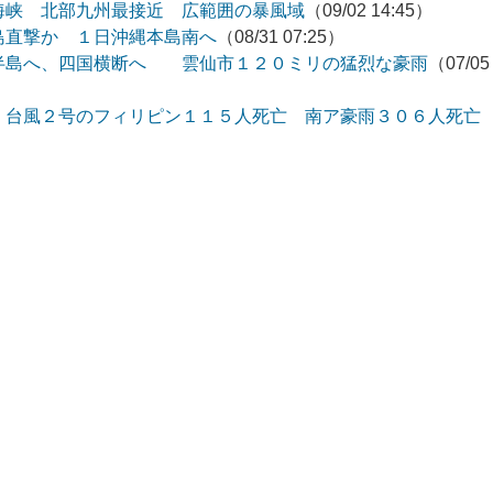
海峡 北部九州最接近 広範囲の暴風域
（09/02 14:45）
島直撃か １日沖縄本島南へ
（08/31 07:25）
半島へ、四国横断へ 雲仙市１２０ミリの猛烈な豪雨
（07/05
 台風２号のフィリピン１１５人死亡 南ア豪雨３０６人死亡