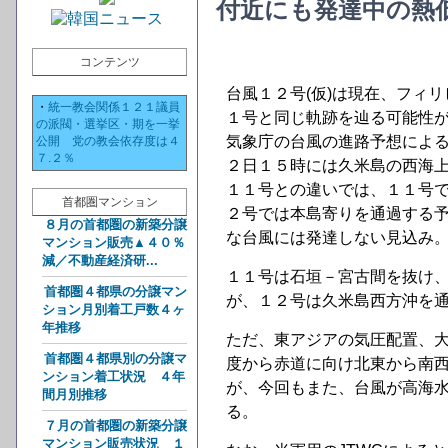
付近にも発達中の熱
コンテンツ
台風１２号(仮)は現在、フィ
・
統一教会関係１２１議員
１号と同じ軌跡を辿る可能性
の派閥・選挙区・期を一挙
気象庁の台風の進路予想によ
公開 党の教会依存度は４
７.２％
２日１５時には久米島の西海
１１号との違いでは、１１号
首都圏マンション
２号では本島寄りを通過する
８月の首都圏の新築分譲
な台風には発達しない見込み
マンション販売▲４０％
減／不動産経済研...
１１号は石垣－宮古間を抜け
首都圏４都県の分譲マン
が、１２号は久米島西方沖を
ション月別着工戸数４ヶ
年推移
ただ、東アジアの気圧配置、大
首都圏４都県別の分譲マ
度から赤道に向け北東から南西
ンション着工状況 ４年
が、今回もまた、台風が高海
間月別推移
る。
７月の首都圏の新築分譲
マンション販売状況 １