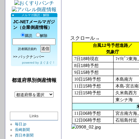
メルマガ購読・解除
JC-NETメールマガジ
ン（企業倒産情報）
購読
解除
スクロール→
12
台風
号予想進路／
読者購読規約
気象庁
>>
バックナンバー
18
7
日
時現在
ﾌｨﾘﾋﾟﾝ東海
powered by
まぐまぐ！
18
8
日
時予想
15
9
日
時予想
15
10
日
時予想
本島南方
都道府県別倒産情報
15
-
11
日
時予想
本島
宮古南
15
12
日
時予想
久米島西方
東シナ海
06
11
日
時予想
宮古南方海
Links
06
12
日
時予想
石垣島付近
毎日.jp
長崎新聞
西日本新聞