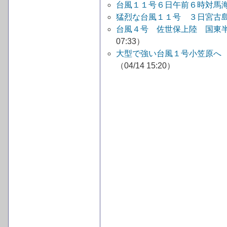
台風１１号６日午前６時対馬
猛烈な台風１１号 ３日宮古
台風４号 佐世保上陸 国東
07:33）
大型で強い台風１号小笠原へ
（04/14 15:20）