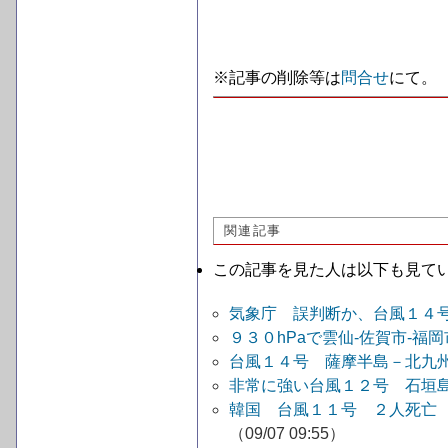
※記事の削除等は
問合せ
にて。
関連記事
この記事を見た人は以下も見て
気象庁 誤判断か、台風１４
９３０hPaで雲仙-佐賀市-福
台風１４号 薩摩半島－北九
非常に強い台風１２号 石垣
韓国 台風１１号 ２人死亡
（09/07 09:55）