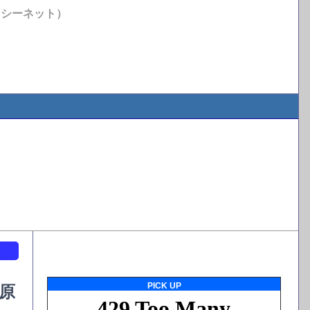
イシーネット）
ト
PICK UP
原