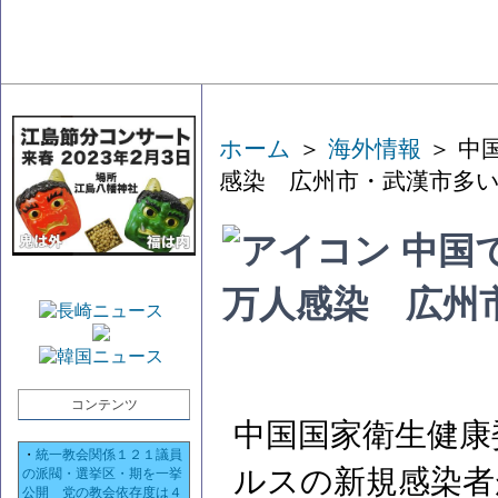
ホーム
＞
海外情報
＞ 中
感染 広州市・武漢市多
中国
万人感染 広州
コンテンツ
中国国家衛生健康
・
統一教会関係１２１議員
ルスの新規感染者
の派閥・選挙区・期を一挙
公開 党の教会依存度は４