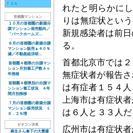
７.２％
れたと明らかにし
首都圏マンション
りは無症状という
１０月の首都圏の新築分
譲マンション発売動向／
新規感染者は前日
「パークホームズ...
る。
８月の首都圏の新築分譲
マンション販売▲４０％
減／不動産経済研...
首都北京市では２
首都圏４都県の分譲マン
ション月別着工戸数４ヶ
無症状者が報告さ
年推移
首都圏４都県別の分譲マ
は有症者１５４人
ンション着工状況 ４年
間月別推移
上海市は有症状者
７月の首都圏の新築分譲
マンション販売状況 １
は６人と３３人だ
６．２％増
ゼネコン決算
広州市は有症状者
麻生さん傘下の大豊建