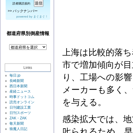
読者購読規約
>>
バックナンバー
powered by
まぐまぐ！
都道府県別倒産情報
上海は比較的落ち
市で増加傾向が目
Links
り、工場への影響
毎日.jp
長崎新聞
西日本新聞
メーカーも多く、
産経ニュース
時事ドットコム
を与える。
読売オンライン
日刊建設工業
日刊スポーツ
感染拡大では、地
ZAK・ZAK
敬天新聞
𠮟られるため、
狼魔人日記