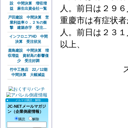
設 中間決算 増収増
人。前日は２９６
益 麻生出資会社一覧
戸田建設 中間決算 営
重慶市は有症状者
業利益率０．２％の衝
撃 建築赤字 受注...
人。前日は２３１
インフロニアHD 中間
決算 受注状況
以上、
鹿島建設 中間決算 増
収増益 資材高の影響僅
少 受注好調
竹中工務店 22／12期
中間決算 大幅減益
メルマガ購読・解除
JC-NETメールマガジ
ン（企業倒産情報）
購読
解除