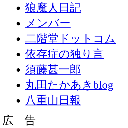
狼魔人日記
メンバー
二階堂ドットコム
依存症の独り言
須藤甚一郎
丸田たかあきblog
八重山日報
広 告