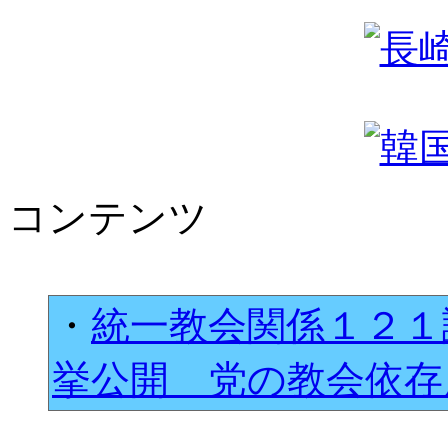
コンテンツ
・
統一教会関係１２１
挙公開 党の教会依