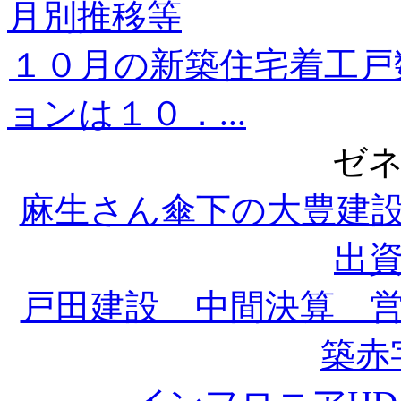
月別推移等
１０月の新築住宅着工戸
ョンは１０．...
ゼ
麻生さん傘下の大豊建
出
戸田建設 中間決算 
築赤字