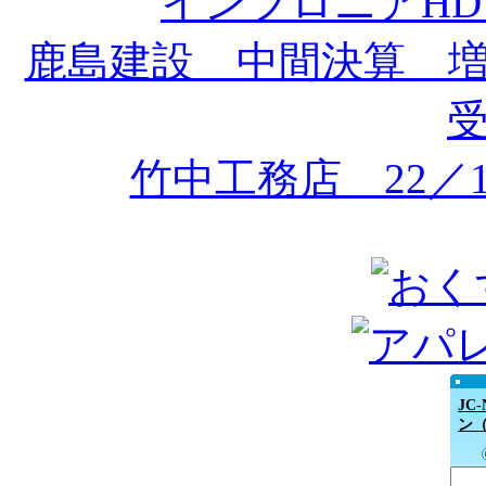
インフロニアH
鹿島建設 中間決算 
竹中工務店 22／
JC
ン