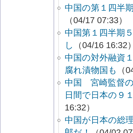
中国の第１四半
（04/17 07:33）
中国第１四半期
し
（04/16 16:32
中国の対外融資
腐れ漬物国も
（04
中国 宮崎監督
日間で日本の９
16:32）
中国が日本の総
郎だ！
（04/02 0