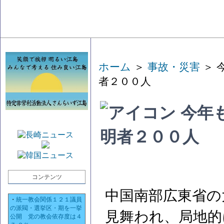
ホーム
＞
事故・災害
＞ 
者２００人
今年
明者２００人
コンテンツ
中国南部広東省の
・
統一教会関係１２１議員
の派閥・選挙区・期を一挙
見舞われ、局地的
公開 党の教会依存度は４