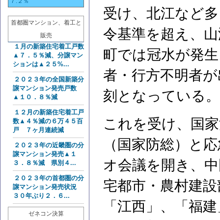
７.２％
受け、北江など多
首都圏マンション、着工と
令基準を超え、山
販売
１月の新築住宅着工戸数
町では冠水が発生
▲７．５％減、分譲マン
ションは▲２５%...
者・行方不明者が
２０２３年の全国新築分
譲マンション発売戸数
刻となっている。
▲１０．８％減
１２月の新築住宅着工戸
これを受け、国家
数▲４％減の６万４５百
戸 ７ヶ月連続減
（国家防総）と応
２０２３年の近畿圏の分
譲マンション発売▲１
オ会議を開き、中
３．８％減 県別４...
２０２３年の首都圏の分
宅都市・農村建設
譲マンション発売状況
３０年ぶり２．６...
「江西」、「福建
ゼネコン決算