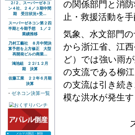
の関係部門と消防
２/２、スーパーゼネコ
ン４社、２４／３期中間
期 受注状況+受...
止・救援活動を手
スーパーゼネコン第２四
半期と今期予想 １／２
気象、水文部門の
業績推移
乃村工藝社 ８月中間決
から浙江省、江西
算予想を上方修正 大型
再開発ビルの商業...
ど）では強い雨が
鴻池組 ２２/１２月
期 決算
の支流である柳江
佐藤工業 ２２年６月期
の支流は引き続き
決算
・
ゼネコン決算一覧
模な洪水が発生す
メルマガ購読・解除