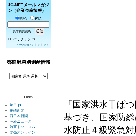
JC-NETメールマガジ
ン（企業倒産情報）
購読
解除
読者購読規約
>>
バックナンバー
powered by
まぐまぐ！
都道府県別倒産情報
Links
「国家洪水干ばつ
毎日.jp
長崎新聞
基づき、国家防総
西日本新聞
産経ニュース
時事ドットコム
水防止４級緊急対
読売オンライン