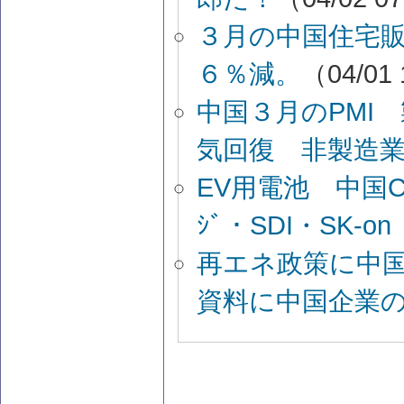
３月の中国住宅
６％減。
（04/01 
中国３月のPMI
気回復 非製造
EV用電池 中国C
ｼﾞ・SDI・SK-on
再エネ政策に中
資料に中国企業