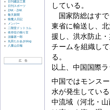
日刊建設工業
している。
日刊スポーツ
ZAK・ZAK
国家防総はすで
敬天新聞
狼魔人日記
メンバー
東省に輸送し、北
二階堂ドットコム
依存症の独り言
援し、洪水防止・
須藤甚一郎
丸田たかあきblog
チームを組織して
八重山日報
る。
広 告
以上、中国国際ラ
中国ではモンスー
水が発生している
中流域（河北・山