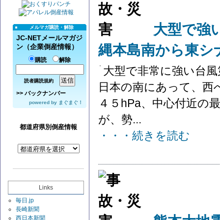
大型で強
メルマガ購読・解除
JC-NETメールマガジ
縄本島南から東シ
ン（企業倒産情報）
購読
解除
大型で非常に強い台風
読者購読規約
日本の南にあって、西
>>
バックナンバー
４５hPa、中心付近の最
powered by
まぐまぐ！
が、勢...
都道府県別倒産情報
・・・続きを読む
Links
毎日.jp
長崎新聞
西日本新聞