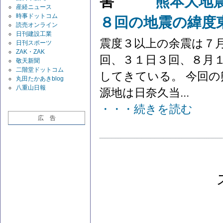
熊本大地
産経ニュース
時事ドットコム
８回の地震の緯度
読売オンライン
日刊建設工業
震度３以上の余震は７
日刊スポーツ
ZAK・ZAK
回、３１日３回、８月
敬天新聞
二階堂ドットコム
してきている。 今回
丸田たかあきblog
八重山日報
源地は日奈久当...
・・・続きを読む
広 告