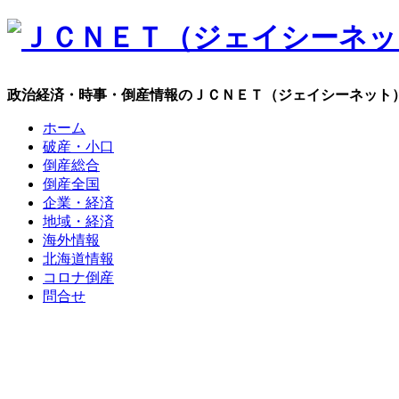
政治経済・時事・倒産情報のＪＣＮＥＴ（ジェイシーネット
ホーム
破産・小口
倒産総合
倒産全国
企業・経済
地域・経済
海外情報
北海道情報
コロナ倒産
問合せ