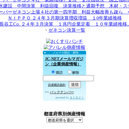
水建設 中間決算 利益回復 決算推移と通期予想 木材・スチ.
ーパーゼネコン上場４社の第一四半期 利益大幅改善も疎ら 今.
ＮＩＰＰＯ ２４年３月期決算増収増益 １0年業績推移
長谷工Co. ２４年３月決算 １兆円企業定着 １０年業績推移..
・
ゼネコン決算一覧
メルマガ購読・解除
JC-NETメールマガジ
ン（企業倒産情報）
購読
解除
読者購読規約
>>
バックナンバー
powered by
まぐまぐ！
都道府県別倒産情報