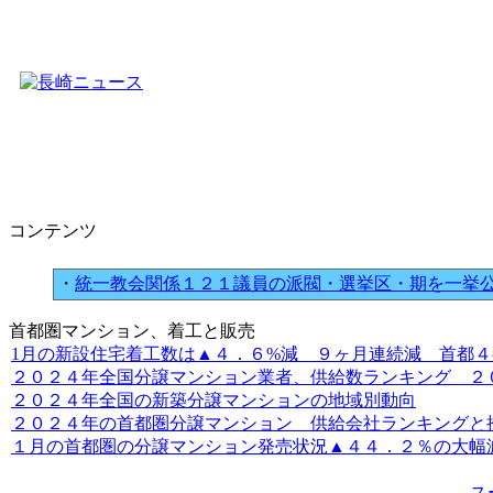
コンテンツ
・
統一教会関係１２１議員の派閥・選挙区・期を一挙
首都圏マンション、着工と販売
1月の新設住宅着工数は▲４．６%減 ９ヶ月連続減 首都４都府
２０２４年全国分譲マンション業者、供給数ランキング ２０位
２０２４年全国の新築分譲マンションの地域別動向
２０２４年の首都圏分譲マンション 供給会社ランキングと
１月の首都圏の分譲マンション発売状況▲４４．２％の大幅
ス