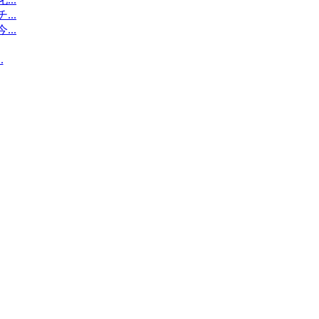
..
..
.