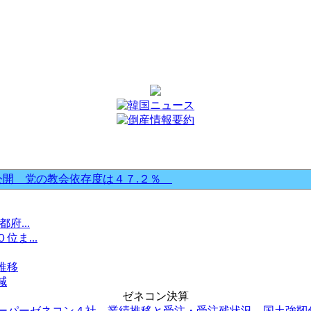
公開 党の教会依存度は４７.２％
...
ま...
推移
減
ゼネコン決算
ーパーゼネコン４社 業績推移と受注・受注残状況 国土強靭化.