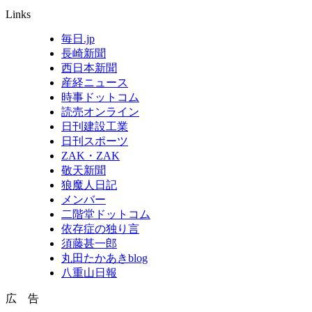
Links
毎日.jp
長崎新聞
西日本新聞
産経ニュース
時事ドットコム
読売オンライン
日刊建設工業
日刊スポーツ
ZAK・ZAK
敬天新聞
狼魔人日記
メンバー
二階堂ドットコム
依存症の独り言
須藤甚一郎
丸田たかあきblog
八重山日報
広 告