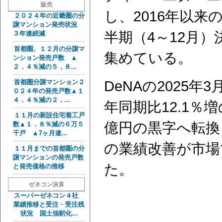
販売
し、2016年以来
２０２４年の近畿圏の分
譲マンション発売状況
半期（4～12月
３年連続減
首都圏、１２月の分譲マ
集めている。
ンション発売戸数 ▲
２．４％減の５，８...
首都圏分譲マンション２
DeNAの2025
０２４年の発売戸数▲１
４．４％減の２．...
年同期比12.1％
１１月の新設住宅着工戸
億円の黒字へ転換
数▲１．８％減の６万５
千戸 ▲7ヶ月連...
の業績改善が市場
１１月までの首都圏の分
譲マンションの発売戸数
た。
と発売価格の推移
ゼネコン決算
スーパーゼネコン４社
業績推移と受注・受注残
状況 国土強靭化...