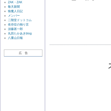
ZAK・ZAK
敬天新聞
狼魔人日記
メンバー
二階堂ドットコム
依存症の独り言
須藤甚一郎
丸田たかあきblog
八重山日報
広 告