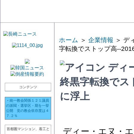
ホーム
＞
企業情報
＞ デ
字転換でストップ高--20
ディー
終黒字転換でスト
コンテンツ
に浮上
・
統一教会関係１２１議員
の派閥・選挙区・期を一挙
公開 党の教会依存度は４
７.２％
ディー・エヌ・エー
首都圏マンション、着工と