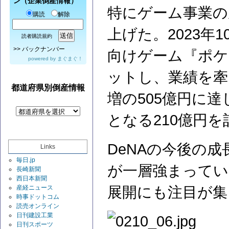
ン（企業倒産情報）
特にゲーム事業の
購読
解除
上げた。2023
読者購読規約
>>
バックナンバー
向けゲーム『ポケ
powered by
まぐまぐ！
ットし、業績を牽
都道府県別倒産情報
増の505億円に
となる210億円
DeNAの今後の
Links
毎日.jp
が一層強まってい
長崎新聞
西日本新聞
産経ニュース
展開にも注目が集
時事ドットコム
読売オンライン
日刊建設工業
日刊スポーツ