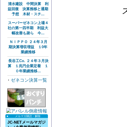
清水建設 中間決算 利
益回復 決算推移と通期
予想 木材・スチ...
スーパーゼネコン上場４
社の第一四半期 利益大
幅改善も疎ら 今...
ＮＩＰＰＯ ２４年３月
期決算増収増益 １0年
業績推移
長谷工Co. ２４年３月決
算 １兆円企業定着 １
０年業績推移...
・
ゼネコン決算一覧
メルマガ購読・解除
JC-NETメールマガジ