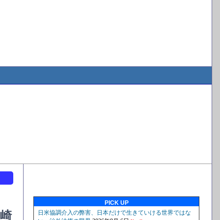
ト
PICK UP
崎