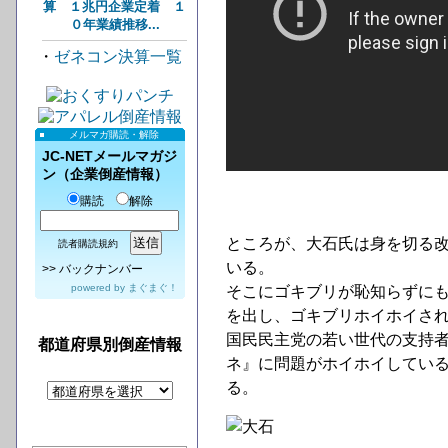
算 １兆円企業定着 １
０年業績推移...
・
ゼネコン決算一覧
メルマガ購読・解除
JC-NETメールマガジ
ン（企業倒産情報）
購読
解除
ところが、大石氏は身を切る
読者購読規約
いる。
>>
バックナンバー
powered by
まぐまぐ！
そこにゴキブリが恥知らずに
を出し、ゴキブリホイホイさ
国民民主党の若い世代の支持
都道府県別倒産情報
ネ』に問題がホイホイしてい
る。