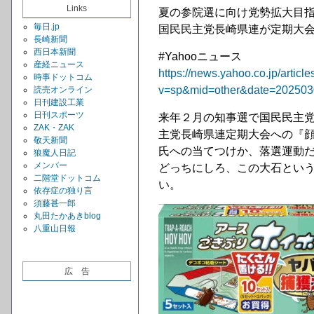
Links
夏の参院選に向け党勢拡大目
毎日.jp
国民民主党長崎県連が定期大
長崎新聞
西日本新聞
#Yahooニュース
産経ニュース
https://news.yahoo.co.jp/ar
時事ドットコム
v=sp&mid=other&date=202503
読売オンライン
日刊建設工業
日刊スポーツ
来年２月の知事選で国民民主
ZAK・ZAK
主党長崎県連定期大会への『
敬天新聞
氏への当てつけか、落選運動
狼魔人日記
メンバー
どっちにしろ、この大石とい
二階堂ドットコム
い。
依存症の独り言
須藤甚一郎
丸田たかあきblog
八重山日報
広 告