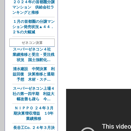
２０２４年の首都圏分譲
マンション 供給会社ラ
ンキングと推移
１月の首都圏の分譲マン
ション発売状況▲４４．
２％の大幅減
ゼネコン決算
スーパーゼネコン４社
業績推移と受注・受注残
状況 国土強靭化...
清水建設 中間決算 利
益回復 決算推移と通期
予想 木材・スチ...
スーパーゼネコン上場４
社の第一四半期 利益大
幅改善も疎ら 今...
ＮＩＰＰＯ ２４年３月
期決算増収増益 １0年
業績推移
長谷工Co. ２４年３月決