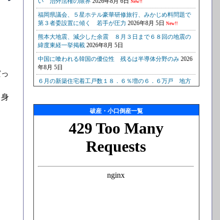
だっ
、身
破産・小口倒産一覧