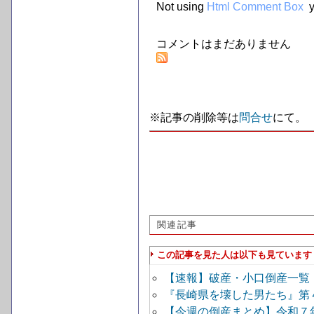
Not using
Html Comment Box
y
コメントはまだありません
※記事の削除等は
問合せ
にて。
関連記事
この記事を見た人は以下も見ています
【速報】破産・小口倒産一覧
『長崎県を壊した男たち』第
【今週の倒産まとめ】令和７