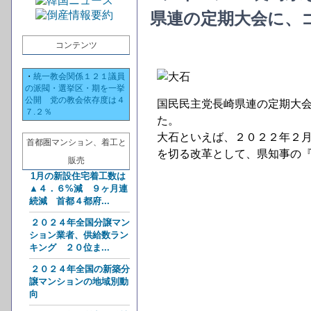
県連の定期大会に、
コンテンツ
・
統一教会関係１２１議員
の派閥・選挙区・期を一挙
公開 党の教会依存度は４
国民民主党長崎県連の定期大
７.２％
た。
大石といえば、２０２２年２
首都圏マンション、着工と
を切る改革として、県知事の
販売
1月の新設住宅着工数は
▲４．６%減 ９ヶ月連
続減 首都４都府...
２０２４年全国分譲マン
ション業者、供給数ラン
キング ２０位ま...
２０２４年全国の新築分
譲マンションの地域別動
向