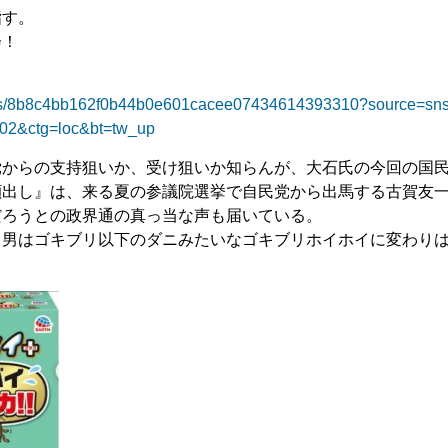
指す。
会！
ticles/8b8c4bb162f0b44b0e601cacee07434614393310?source=sn
02&ctg=loc&bt=tw_up
党からの支持狙いか、受け狙いか知らんが、大石氏の今回の国
顔出し』は、来る夏の参議院選挙で自民党から出馬する古賀友
だろうとの政界通の真っ当な声も届いている。
う男はゴキブリ以下のダニみたいなゴキブリホイホイに変わり