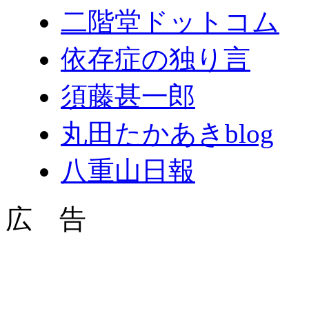
二階堂ドットコム
依存症の独り言
須藤甚一郎
丸田たかあきblog
八重山日報
広 告