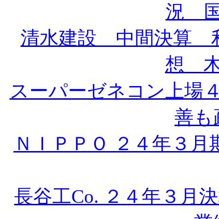
況 国
清水建設 中間決算 
想 木
スーパーゼネコン上場
善も疎
ＮＩＰＰＯ ２４年３月
長谷工Co. ２４年３