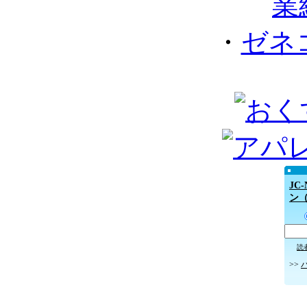
業
・
ゼネ
JC
ン
読
>>