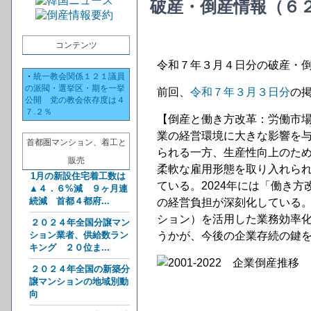
破産・倒産情報（６
コンテンツ
令和７年３月４日分の破産・
・
統一教会関係１２１議員
の派閥・選挙区・期を一挙
前回、
令和７年３月３日分
の
公開 党の教会依存度は４
７.２％
【倒産と働き方改革：労働市
業の経営環境に大きな影響を
首都圏マンション、着工と
られる一方、生産性向上のた
販売
柔軟な雇用形態を取り入れら
1月の新設住宅着工数は
ている。2024年には「働き
▲４．６%減 ９ヶ月連
続減 首都４都府...
の経営負担が深刻化している。
ション）を活用した業務効率
２０２４年全国分譲マン
ション業者、供給数ラン
うかが、今後の企業存続の鍵
キング ２０位ま...
２０２４年全国の新築分
譲マンションの地域別動
向