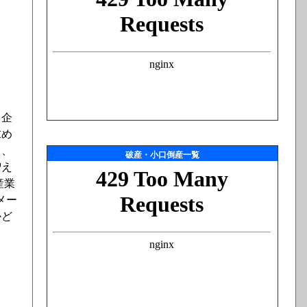
、企
求め
中、
破産・小口倒産一覧
増え
産業
メー
かど