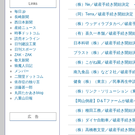
Links
（株）Ne／破産手続き開始決定 
毎日.jp
（同）Terra／破産手続き開始決
長崎新聞
西日本新聞
（株）ウッディラブタカベ／破産
産経ニュース
時事ドットコム
（有）喜久一本舗／破産手続き開
読売オンライン
日本科研（株）／破産手続き開始
日刊建設工業
日刊スポーツ
ブラスト（株）／破産手続き開始
ZAK・ZAK
敬天新聞
（株）こがね園／破産手続き開始
狼魔人日記
メンバー
南九食品（株）など２社／破産手
二階堂ドットコム
健食（株）（東京）／民事再生申
依存症の独り言
須藤甚一郎
（株）リンク・ソリューション（
丸田たかあきblog
八重山日報
【岡山倒産】D＆Tファームが破産
（株）種田工務／破産手続き開始
広 告
（株）ダイヤ自動車／破産手続き
（株）高橋教文堂／破産手続き開