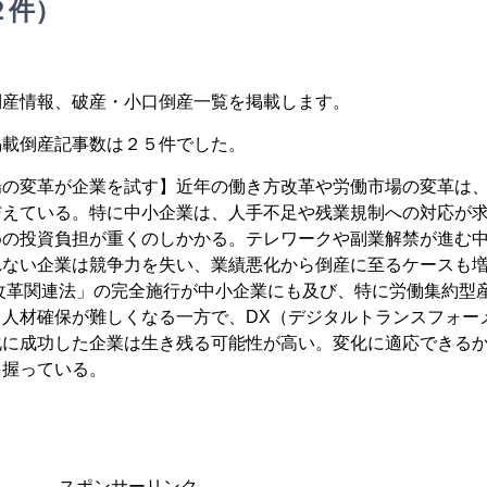
２件）
倒産情報、破産・小口倒産一覧を掲載します。
掲載倒産記事数は２５件でした。
場の変革が企業を試す】近年の働き方改革や労働市場の変革は
与えている。特に中小企業は、人手不足や残業規制への対応が
めの投資負担が重くのしかかる。テレワークや副業解禁が進む
れない企業は競争力を失い、業績悪化から倒産に至るケースも
方改革関連法」の完全施行が中小企業にも及び、特に労働集約型
人材確保が難しくなる一方で、DX（デジタルトランスフォー
化に成功した企業は生き残る可能性が高い。変化に適応できる
を握っている。
スポンサーリンク