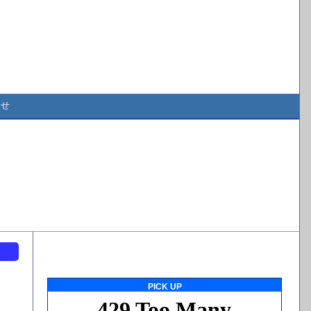
合せ
ト
PICK UP
分