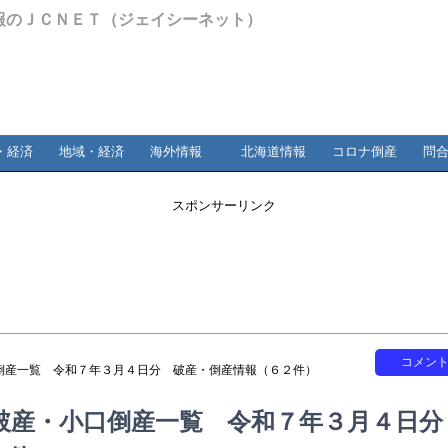
報のＪＣＮＥＴ（ジェイシーネット）
・経済
地域・経済
海外情報
北海道情報
コロナ倒産
問
スポンサーリンク
コメン
倒産一覧 令和７年３月４日分 破産・倒産情報（６２件）
破産・小口倒産一覧 令和７年３月４日