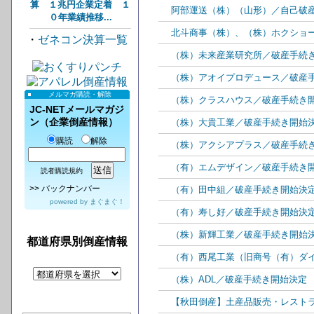
算 １兆円企業定着 １
阿部運送（株）（山形）／自己破
０年業績推移...
北斗商事（株）、（株）ホクショ
・
ゼネコン決算一覧
（株）未来産業研究所／破産手続
（株）アオイプロデュース／破産
メルマガ購読・解除
（株）クラスハウス／破産手続き
JC-NETメールマガジ
ン（企業倒産情報）
（株）大貴工業／破産手続き開始
購読
解除
（株）アクシアプラス／破産手続
（有）エムデザイン／破産手続き
読者購読規約
>>
バックナンバー
（有）田中組／破産手続き開始決
powered by
まぐまぐ！
（有）寿し好／破産手続き開始決
（株）新輝工業／破産手続き開始
都道府県別倒産情報
（有）西尾工業（旧商号（有）ダ
（株）ADL／破産手続き開始決定
【秋田倒産】土産品販売・レスト