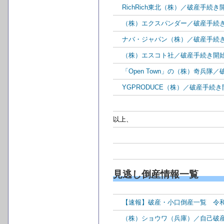
RichRich東北（株）／破産手続
（株）エクスパンダー／破産手続
ナバ・ジャパン（株）／破産手続
（株）エスコト社／破産手続き開
「Open Town」の（株）奇兵
YGPRODUCE（株）／破産手続
以上、
見逃し倒産情報一覧
【速報】破産・小口倒産一覧 令
（株）ショウワ（兵庫）／自己破