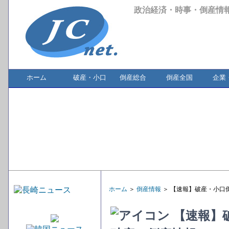
政治経済・時事・倒産情
ホーム
破産・小口
倒産総合
倒産全国
企業
ホーム
＞
倒産情報
＞ 【速報】破産・小口
【速報】