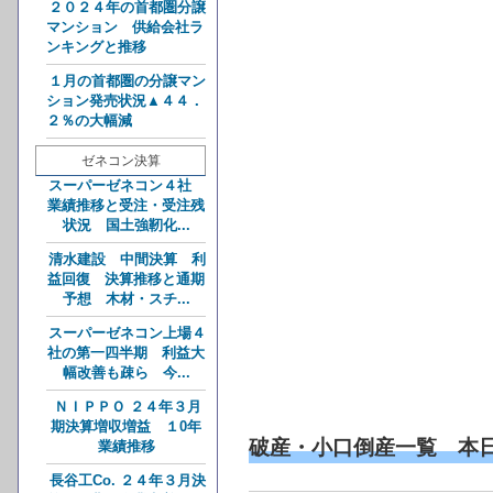
２０２４年の首都圏分譲
マンション 供給会社ラ
ンキングと推移
１月の首都圏の分譲マン
ション発売状況▲４４．
２％の大幅減
ゼネコン決算
スーパーゼネコン４社
業績推移と受注・受注残
状況 国土強靭化...
清水建設 中間決算 利
益回復 決算推移と通期
予想 木材・スチ...
スーパーゼネコン上場４
社の第一四半期 利益大
幅改善も疎ら 今...
ＮＩＰＰＯ ２４年３月
期決算増収増益 １0年
破産・小口倒産一覧 本
業績推移
長谷工Co. ２４年３月決