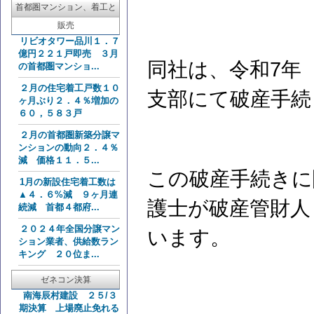
首都圏マンション、着工と
販売
リビオタワー品川１．７
億円２２１戸即売 ３月
同社は、令和7年（
の首都圏マンショ...
２月の住宅着工戸数１０
支部にて破産手
ヶ月ぶり２．４％増加の
６０，５８３戸
２月の首都圏新築分譲マ
ンションの動向２．４％
減 価格１１．５...
この破産手続きに
1月の新設住宅着工数は
▲４．６%減 ９ヶ月連
護士が破産管財人
続減 首都４都府...
２０２４年全国分譲マン
います。
ション業者、供給数ラン
キング ２０位ま...
ゼネコン決算
南海辰村建設 ２５/３
期決算 上場廃止免れる