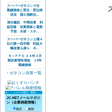
スーパーゼネコン４社
業績推移と受注・受注残
状況 国土強靭化...
清水建設 中間決算 利
益回復 決算推移と通期
予想 木材・スチ...
スーパーゼネコン上場４
社の第一四半期 利益大
幅改善も疎ら 今...
ＮＩＰＰＯ ２４年３月
期決算増収増益 １0年
業績推移
・
ゼネコン決算一覧
メルマガ購読・解除
JC-NETメールマガジ
ン（企業倒産情報）
購読
解除