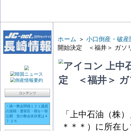
ホーム
＞
小口倒産・破産
開始決定 ＜福井＞ ガソ
上中
定 ＜福井＞ 
コンテンツ
・
統一教会関係１２１議員
の派閥・選挙区・期を一挙
「上中石油（株）
公開 党の教会依存度は４
７.２％
＊＊＊）に所在