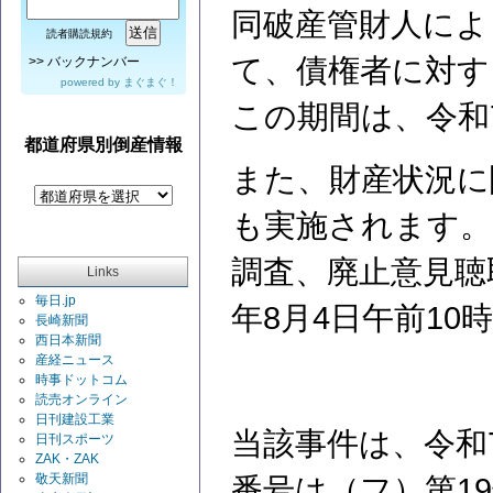
同破産管財人によ
読者購読規約
て、債権者に対す
>>
バックナンバー
powered by
まぐまぐ！
この期間は、令和
都道府県別倒産情報
また、財産状況に
も実施されます。
調査、廃止意見聴
Links
毎日.jp
年8月4日午前1
長崎新聞
西日本新聞
産経ニュース
時事ドットコム
読売オンライン
日刊建設工業
当該事件は、令和
日刊スポーツ
ZAK・ZAK
敬天新聞
番号は（フ）第1