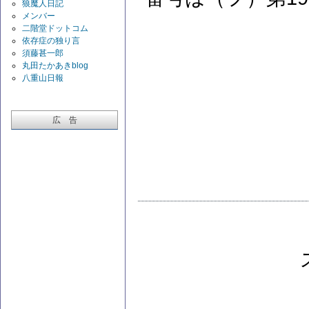
狼魔人日記
メンバー
二階堂ドットコム
依存症の独り言
須藤甚一郎
丸田たかあきblog
八重山日報
広 告