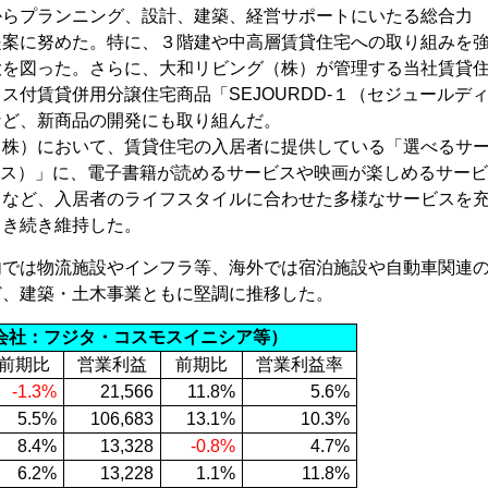
からプランニング、設計、建築、経営サポートにいたる総合力
提案に努めた。特に、３階建や中高層賃貸住宅への取り組みを
大を図った。さらに、大和リビング（株）が管理する当社賃貸
ス付賃貸併用分譲住宅商品「SEJOURDD-１（セジュールデ
など、新商品の開発にも取り組んだ。
（株）において、賃貸住宅の入居者に提供している「選べるサ
ムプラス）」に、電子書籍が読めるサービスや映画が楽しめるサー
るなど、入居者のライフスタイルに合わせた多様なサービスを
引き続き維持した。
内では物流施設やインフラ等、海外では宿泊施設や自動車関連
ど、建築・土木事業ともに堅調に推移した。
会社：フジタ・コスモスイニシア等）
前期比
営業利益
前期比
営業利益率
-1.3%
21,566
11.8%
5.6%
5.5%
106,683
13.1%
10.3%
8.4%
13,328
-0.8%
4.7%
6.2%
13,228
1.1%
11.8%