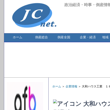
政治経済・時事・倒産情
ホーム
倒産総合
倒産全国
企業・経済
地域
ホーム
＞
企業情報
＞ 大和ハウス工業 １
大和ハウ