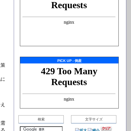
PICK UP - 倒産
政策
気に
冷え
検索
文字サイズ
設需
ある