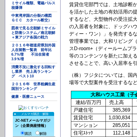
ミサイル種類、電磁パルス
賃貸住宅部門では、土地診断
核爆弾
を活かした土地の有効活用の
中東湾岸国の分裂の構図
するなど、大型物件の受注拡
ＧＣＣ カタール断交）
の入居者を対象に、ドッグハウ
図表で見る北朝鮮ミサイル
と防衛システム／南北朝鮮
ディー・ワン）」を発売する
＋東アジア各国の戦力
管理事業では、大和リビング
２０１６年都道府県別外国
スD-room+（ディールー
人在留数一覧表 前年比
6.7%増 不法在留者
等のコンテンツを新たに加え
3.9％増
させることで、高い入居率を
消費不況に激化する回転す
し業界 売上高ランキン
（株）フジタについては、国
グ ベスト10
場等で大型案件を受注するな
２０１６年 世界粗鋼生産
国別ランキング
大和ハウス工業（子
健康・医療ニュース
連結
/百万円
売上高
戸建住宅
385,369
メルマガ購読・解除
賃貸住宅
1,030,834
JC-NETメールマガジ
マンション
285,051
ン（企業倒産情報）
住宅ｽﾄｯｸ
112,148
購読
解除