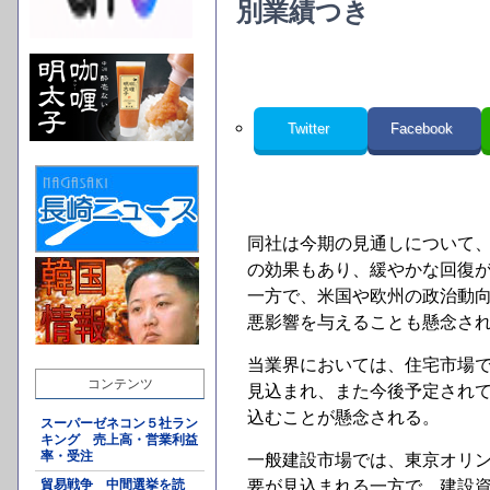
別業績つき
Twitter
Facebook
同社は今期の見通しについて
の効果もあり、緩やかな回復
一方で、米国や欧州の政治動
悪影響を与えることも懸念さ
当業界においては、住宅市場
コンテンツ
見込まれ、また今後予定され
込むことが懸念される。
スーパーゼネコン５社ラン
キング 売上高・営業利益
率・受注
一般建設市場では、東京オリ
貿易戦争 中間選挙を読
要が見込まれる一方で、建設