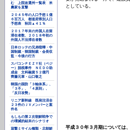
む 上院改選州一覧表 米
としている。
農家を直撃
２０４５年の人口予想１億
６百万人 都道府県別人口
予想表 秋田▲４１％
２０１７年末の外国人在留
滞在者数、２０１８年初の
外国人不法滞在者数
日本ロッテの兄弟喧嘩・中
国制裁・韓国制裁・会長収
監・今後の行方
スパコンＰＥＺＹ社（ペジ
ー）脱税事件 ＮＥＤＯ助
成金 文科融資５２億円
齊藤元章・山口敬之
韓国の国防「３軸体系」、
「３不」、「４原則」、
「反日攻勢」
リニア新幹線 既発注済全
２３件のＪＶメンバーと案
件名
もしもの第２次朝鮮戦争で
の壊滅的結末のシナリオ
平成３０年３月期については
迎撃ミサイル種類・北朝鮮