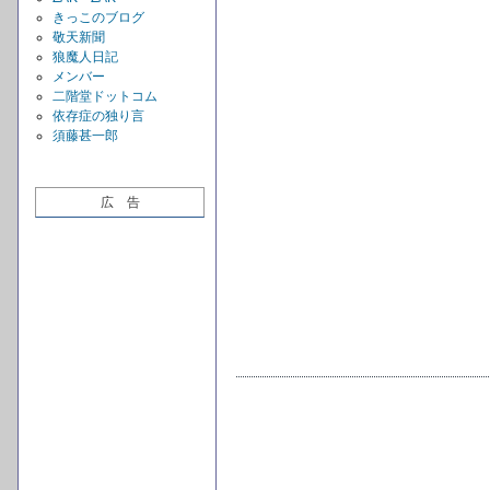
きっこのブログ
敬天新聞
狼魔人日記
メンバー
二階堂ドットコム
依存症の独り言
須藤甚一郎
広 告