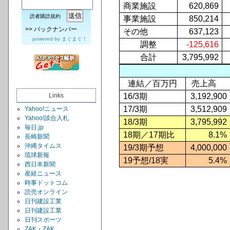
商業施設
620,869
読者購読規約
事業施設
850,214
>>
バックナンバー
その他
637,123
powered by
まぐまぐ！
調整
-125,616
合計
3,795,992
連結／百万円
売上高
Links
16/3
期
3,192,900
17/3
期
3,512,909
Yahoo!ニュース
Yahoo!談合入札
18/3
期
3,795,992
毎日.jp
18
期／17期比
8.1%
長崎新聞
沖縄タイムス
19/3
期予想
4,000,000
琉球新報
19
予想/18実
5.4%
西日本新聞
産経ニュース
時事ドットコム
読売オンライン
日刊建設工業
日刊建設工業
日刊スポーツ
ZAK・ZAK