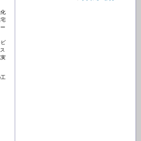
強化
住宅
ィー
ービ
ビス
充実
の工