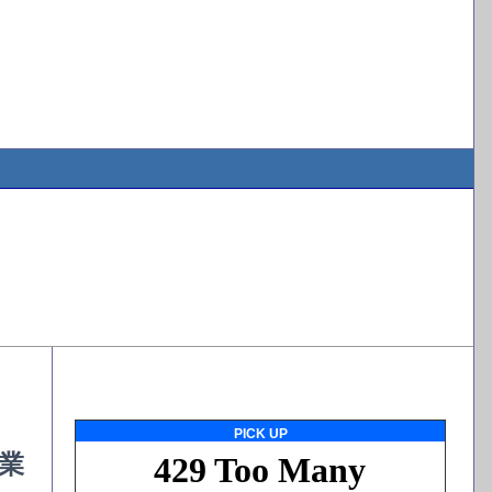
PICK UP
業