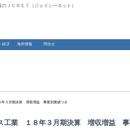
報のＪＣＮＥＴ（ジェイシーネット）
・経済
海外情報
問合せ
８年３月期決算 増収増益 事業別業績つき
ス工業 １８年３月期決算 増収増益 事