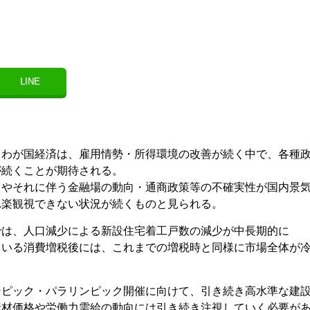
LINE
、わが国経済は、雇用情勢・所得環境の改善が続く中で、各種
が続くことが期待される。
向やそれに伴う金融場の動向・通商政策等の不確実性が国内景
れ楽観視できない状況が続くものと見られる。
では、人口減少による新設住宅着工戸数の減少が中長期的に
ている消費増税後には、これまでの増税時と同様に市場全体が
ンピック・パラリンピック開催に向けて、引き続き高水準な建
資材価格や労働力需給の動向には引き続き注視していく必要が