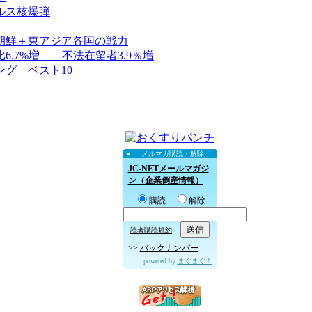
ルス核爆弾
）
朝鮮＋東アジア各国の戦力
.7%増 不法在留者3.9％増
グ ベスト10
メルマガ購読・解除
JC-NETメールマガジ
ン（企業倒産情報）
購読
解除
読者購読規約
>>
バックナンバー
powered by
まぐまぐ！