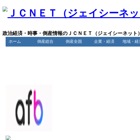
政治経済・時事・倒産情報のＪＣＮＥＴ（ジェイシーネット
ホーム
倒産総合
倒産全国
企業・経済
地域・経