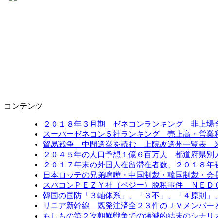
コンテンツ
２０１８年３月期 ゼネコンランキング 非上場
スーパーゼネコン５社ランキング 売上高・営業
貿易戦争 中間選挙を読む 上院改選州一覧表 
２０４５年の人口予想１億６百万人 都道府県別
２０１７年末の外国人在留滞在者数、２０１８年
日本ロッテの兄弟喧嘩・中国制裁・韓国制裁・会
スパコンＰＥＺＹ社（ペジー）脱税事件 ＮＥＤ
韓国の国防「３軸体系」、「３不」、「４原則」
リニア新幹線 既発注済全２３件のＪＶメンバー
もしもの第２次朝鮮戦争での壊滅的結末のシナリ