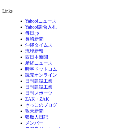
Links
Yahoo!ニュース
Yahoo!談合入札
毎日.jp
長崎新聞
沖縄タイムス
琉球新報
西日本新聞
産経ニュース
時事ドットコム
読売オンライン
日刊建設工業
日刊建設工業
日刊スポーツ
ZAK・ZAK
きっこのブログ
敬天新聞
狼魔人日記
メンバー