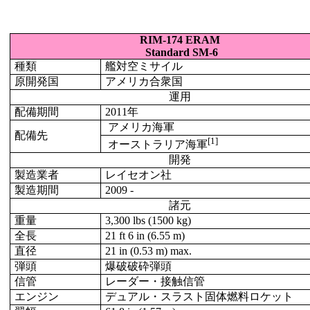
RIM-174 ERAM
Standard SM-6
種類
艦対空ミサイル
原開発国
アメリカ合衆国
運用
配備期間
2011年
アメリカ海軍
配備先
[1]
オーストラリア海軍
開発
製造業者
レイセオン社
製造期間
2009 -
諸元
重量
3,300 lbs (1500 kg)
全長
21 ft 6 in (6.55 m)
直径
21 in (0.53 m) max.
弾頭
爆破破砕弾頭
信管
レーダー・接触信管
エンジン
デュアル・スラスト固体燃料ロケット