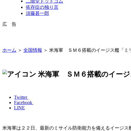
二階堂ドットコム
依存症の独り言
須藤甚一郎
広 告
ホーム
＞
全国情報
＞ 米海軍 ＳＭ６搭載のイージス艦「ミ
米海軍 ＳＭ６搭載のイージ
Twitter
Facebook
LINE
米海軍は２２日、最新のミサイル防衛能力を備えるイージス