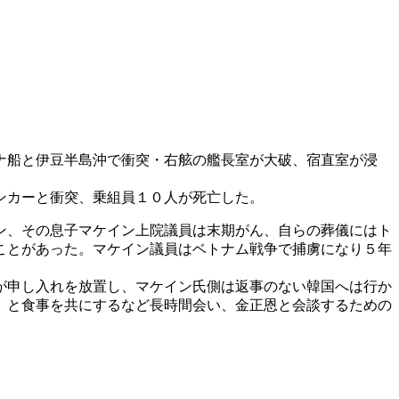
ナ船と伊豆半島沖で衝突・右舷の艦長室が大破、宿直室が浸
ンカーと衝突、乗組員１０人が死亡した。
ン、その息子マケイン上院議員は末期がん、自らの葬儀にはト
ことがあった。マケイン議員はベトナム戦争で捕虜になり５年
が申し入れを放置し、マケイン氏側は返事のない韓国へは行か
）と食事を共にするなど長時間会い、金正恩と会談するための