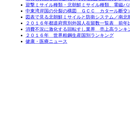
迎撃ミサイル種類・北朝鮮ミサイル種類、電磁パ
中東湾岸国の分裂の構図 ＧＣＣ カタール断交
図表で見る北朝鮮ミサイルと防衛システム／南北
２０１６年都道府県別外国人在留数一覧表 前年比6
消費不況に激化する回転すし業界 売上高ランキン
２０１６年 世界粗鋼生産国別ランキング
健康・医療ニュース