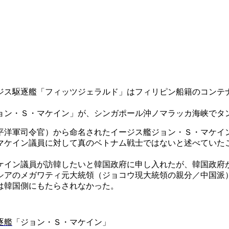
ジス駆逐艦「フィッツジェラルド」はフィリピン船籍のコンテ
ョン・Ｓ・マケイン」が、シンガポール沖ノマラッカ海峡でタ
平洋軍司令官）から命名されたイージス艦ジョン・Ｓ・マケイ
マケイン議員に対して真のベトナム戦士ではないと述べていた
ケイン議員が訪韓したいと韓国政府に申し入れたが、韓国政府
シアのメガワティ元大統領（ジョコウ現大統領の親分／中国派
は韓国側にもたらされなかった。
逐艦
「ジョン・Ｓ・マケイン」