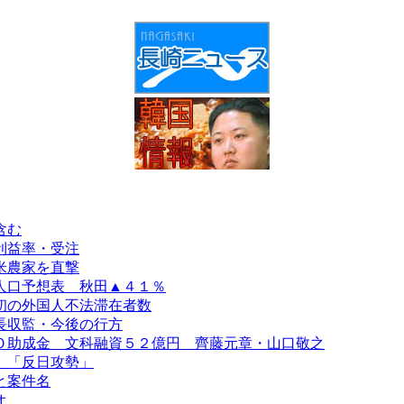
含む
利益率・受注
米農家を直撃
人口予想表 秋田▲４１％
初の外国人不法滞在者数
長収監・今後の行方
Ｏ助成金 文科融資５２億円 齊藤元章・山口敬之
、「反日攻勢」
と案件名
オ