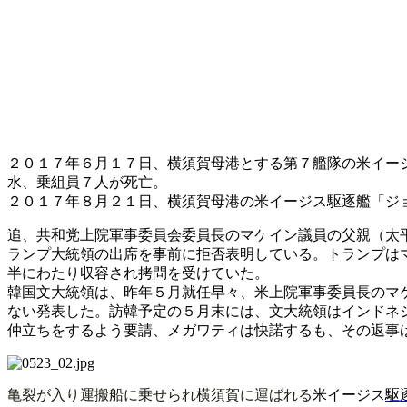
２０１７年６月１７日、横須賀母港とする第７艦隊の米イー
水、乗組員７人が死亡。
２０１７年８月２１日、横須賀母港の米イージス駆逐艦「ジ
追、共和党上院軍事委員会委員長のマケイン議員の父親（太
ランプ大統領の出席を事前に拒否表明している。トランプは
半にわたり収容され拷問を受けていた。
韓国文大統領は、昨年５月就任早々、米上院軍事委員長のマ
ない発表した。訪韓予定の５月末には、文大統領はインドネ
仲立ちをするよう要請、メガワティは快諾するも、その返事
亀裂が入り運搬船に乗せられ横須賀に運ばれる
米イージス
駆