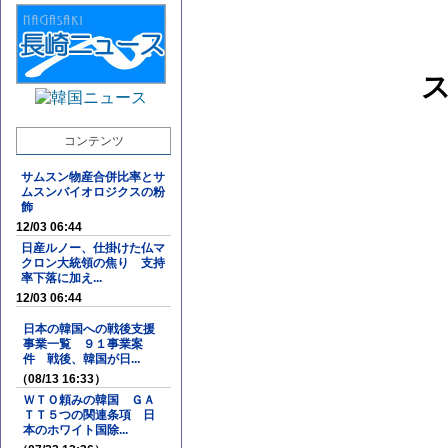
コンテンツ
サムスン物産合併比率とサ
ムスンバイオロジクスの粉
飾
12/03 06:44
日産ルノー、仕掛けた仏マ
クロン大統領の焦り 支持
率下落に加え...
12/03 06:44
日本の韓国への戦後支援
事業一覧 ９１事業案
件 戦後、韓国が日...
（08/13 16:33）
ＷＴＯ頼みの韓国 ＧＡ
ＴＴ５つの関連条項 日
本のホワイト国除...