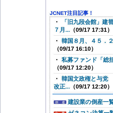
JCNET注目記事！
・
「旧九段会館」建
７月...
（09/17 17:31）
・
韓国８月、４５．
（09/17 16:10）
・
私募ファンド「総
（09/17 12:20）
・
韓国文政権と与党
改正...
（09/17 12:20）
建設業の倒産一