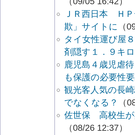
（09/05 16:42）
ＪＲ西日本 Ｈ
欺」サイトに
（09
タイ女性運び屋
剤隠す１．９キロ
鹿児島４歳児虐待
も保護の必要性要
観光客人気の長崎
でなくなる？
（08
佐世保 高校生が
（08/26 12:37）