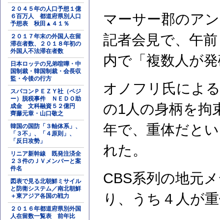
２０４５年の人口予想１億
マーサー郡のアン
６百万人 都道府県別人口
予想表 秋田▲４１％
記者会見で、午前
２０１７年末の外国人在留
滞在者数、２０１８年初の
外国人不法滞在者数
内で「複数人が発
日本ロッテの兄弟喧嘩・中
国制裁・韓国制裁・会長収
監・今後の行方
オノフリ氏による
スパコンＰＥＺＹ社（ペジ
ー）脱税事件 ＮＥＤＯ助
の1人の身柄を拘
成金 文科融資５２億円
齊藤元章・山口敬之
年で、重体だとい
韓国の国防「３軸体系」、
「３不」、「４原則」、
「反日攻勢」
れた。
リニア新幹線 既発注済全
２３件のＪＶメンバーと案
件名
CBS系列の地元
図表で見る北朝鮮ミサイル
と防衛システム／南北朝鮮
り、うち４人が重
＋東アジア各国の戦力
２０１６年都道府県別外国
人在留数一覧表 前年比