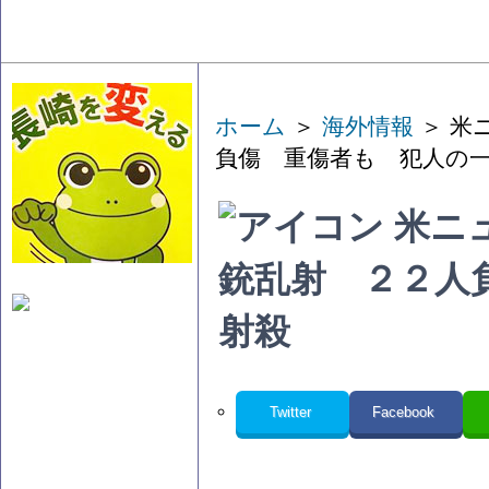
ホーム
＞
海外情報
＞ 米
負傷 重傷者も 犯人の
米ニ
銃乱射 ２２人
射殺
Twitter
Facebook