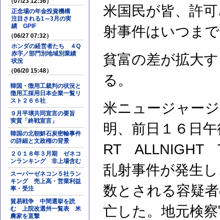
（07/23 12:36）
米国民が皆、許可
正念場の年金投資機構
注目される1～3月の実
績 GPIF
射事件はいつまで
（06/27 07:32）
ホンダの経営者たち ４Q
赤字／部門別地域別業績
貧富の差が拡大す
状況
（06/20 15:48）
る。
韓国・徴用工裁判の状況と
徴用工採用日本企業一覧リ
スト２６６社
米ニュージャージ
９月平壌共同宣言の要旨
実質「終戦宣言」
明、前日１６日午
韓国の北朝鮮石炭密輸事件
の詳細と文政権の背景
RT ALLNIGH
２０１８年３月期 ゼネコ
ンランキング 非上場含む
乱射事件が発生し
スーパーゼネコン５社ラン
キング 売上高・営業利益
数とされる容疑者
率・受注
貿易戦争 中間選挙を読
亡した。地元検察
む 上院改選州一覧表 米
農家を直撃