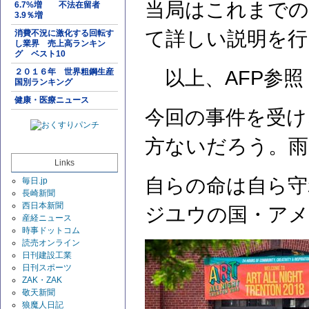
当局はこれまでの
6.7%増 不法在留者
3.9％増
て詳しい説明を行
消費不況に激化する回転す
し業界 売上高ランキン
グ ベスト10
２０１６年 世界粗鋼生産
以上、AFP参照
国別ランキング
健康・医療ニュース
今回の事件を受け
方ないだろう。雨
Links
自らの命は自ら守
毎日.jp
長崎新聞
西日本新聞
ジユウの国・アメ
産経ニュース
時事ドットコム
読売オンライン
日刊建設工業
日刊スポーツ
ZAK・ZAK
敬天新聞
狼魔人日記