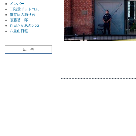
メンバー
二階堂ドットコム
依存症の独り言
須藤甚一郎
丸田たかあきblog
八重山日報
広 告