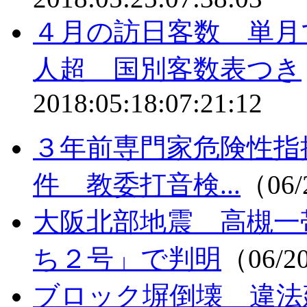
４月の訪日客数 単月
人超 国別客数表つき
2018:05:18:07:21:12
３年前専門家危険性指
件 教委打音検...
（06/
大阪北部地震 高槻一
ち２号」で判明
（06/2
ブロック塀倒壊 違法