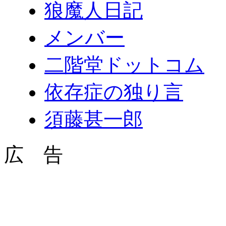
狼魔人日記
メンバー
二階堂ドットコム
依存症の独り言
須藤甚一郎
広 告