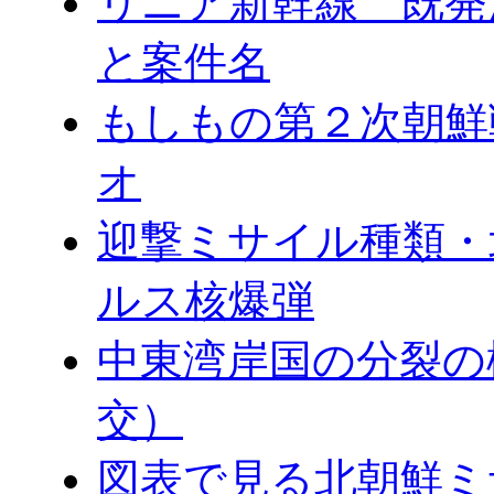
リニア新幹線 既発
と案件名
もしもの第２次朝鮮
オ
迎撃ミサイル種類・
ルス核爆弾
中東湾岸国の分裂の
交）
図表で見る北朝鮮ミ