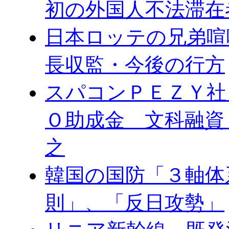
初の外国人不法滞在
日本ロッテの兄弟喧
長収監・今後の行方
スパコンＰＥＺＹ社
Ｏ助成金 文科融資
之
韓国の国防「３軸体
則」、「反日攻勢」