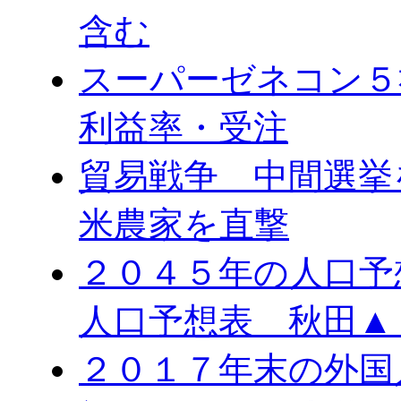
含む
スーパーゼネコン５
利益率・受注
貿易戦争 中間選
米農家を直撃
２０４５年の人口予
人口予想表 秋田▲
２０１７年末の外国