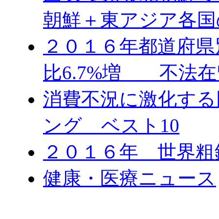
朝鮮＋東アジア各国
２０１６年都道府県
比6.7%増 不法在
消費不況に激化する
ング ベスト10
２０１６年 世界粗
健康・医療ニュース