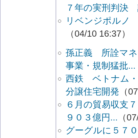
７年の実刑判決 
リベンジポルノ 
（04/10 16:37）
孫正義 所詮マ
事業・規制猛批...
西鉄 ベトナム
分譲住宅開発
（07
６月の貿易収支７
９０３億円...
（07/
グーグルに５７０