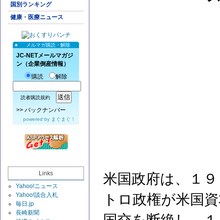
国別ランキング
健康・医療ニュース
メルマガ購読・解除
JC-NETメールマガジ
ン（企業倒産情報）
購読
解除
読者購読規約
>>
バックナンバー
powered by
まぐまぐ！
Links
米国政府は、１９
Yahoo!ニュース
Yahoo!談合入札
トロ政権が米国資
毎日.jp
長崎新聞