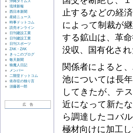
国交を断絶し、１
沖縄タイムス
琉球新報
止するなどの経済
西日本新聞
産経ニュース
時事ドットコム
によって制裁が継
読売オンライン
日刊建設工業
する鉱山は、革命
日刊建設工業
日刊スポーツ
没収、国有化され
ZAK・ZAK
きっこのブログ
敬天新聞
関係者によると、
狼魔人日記
メンバー
二階堂ドットコム
池については長年
依存症の独り言
須藤甚一郎
してきたが、テス
近になって新たな
広 告
ら調達したコバル
極材向けに加工し