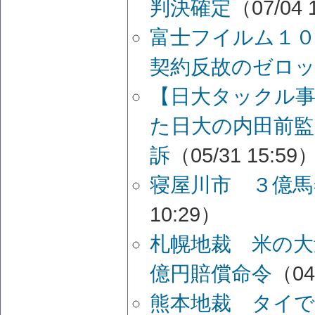
判決確定
（07/04 
富士フイルム１０
契約反故のゼロ
【日大タックル事
た日大の内田前監
訴
（05/31 15:59
寝屋川市 ３億
10:29）
札幌地裁 米の大
億円賠償命令
（04
熊本地裁 タイで