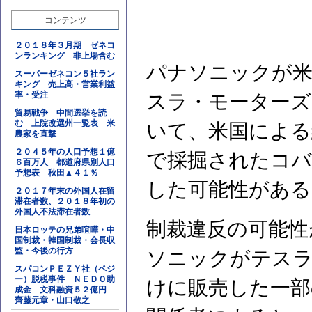
コンテンツ
２０１８年３月期 ゼネコ
ンランキング 非上場含む
パナソニックが米
スーパーゼネコン５社ラン
キング 売上高・営業利益
率・受注
スラ・モーターズ
貿易戦争 中間選挙を読
む 上院改選州一覧表 米
いて、米国による
農家を直撃
２０４５年の人口予想１億
で採掘されたコバ
６百万人 都道府県別人口
予想表 秋田▲４１％
した可能性がある
２０１７年末の外国人在留
滞在者数、２０１８年初の
外国人不法滞在者数
制裁違反の可能性
日本ロッテの兄弟喧嘩・中
国制裁・韓国制裁・会長収
監・今後の行方
ソニックがテスラ
スパコンＰＥＺＹ社（ペジ
ー）脱税事件 ＮＥＤＯ助
けに販売した一部
成金 文科融資５２億円
齊藤元章・山口敬之