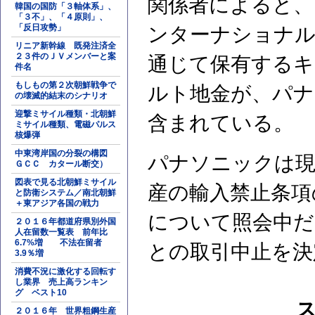
関係者によると、
韓国の国防「３軸体系」、
「３不」、「４原則」、
「反日攻勢」
ンターナショナル
リニア新幹線 既発注済全
２３件のＪＶメンバーと案
通じて保有するキ
件名
もしもの第２次朝鮮戦争で
ルト地金が、パナ
の壊滅的結末のシナリオ
迎撃ミサイル種類・北朝鮮
含まれている。
ミサイル種類、電磁パルス
核爆弾
中東湾岸国の分裂の構図
パナソニックは現
ＧＣＣ カタール断交）
図表で見る北朝鮮ミサイル
産の輸入禁止条項
と防衛システム／南北朝鮮
＋東アジア各国の戦力
について照会中だ
２０１６年都道府県別外国
人在留数一覧表 前年比
6.7%増 不法在留者
との取引中止を決
3.9％増
消費不況に激化する回転す
し業界 売上高ランキン
グ ベスト10
２０１６年 世界粗鋼生産