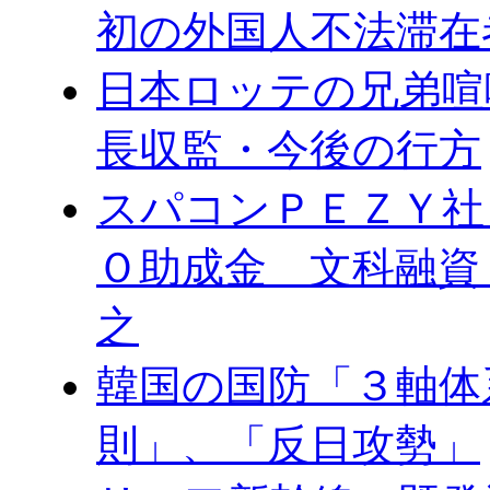
初の外国人不法滞在
日本ロッテの兄弟喧
長収監・今後の行方
スパコンＰＥＺＹ社
Ｏ助成金 文科融資
之
韓国の国防「３軸体
則」、「反日攻勢」