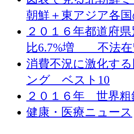
朝鮮＋東アジア各国
２０１６年都道府県
比6.7%増 不法在
消費不況に激化する
ング ベスト10
２０１６年 世界粗
健康・医療ニュース