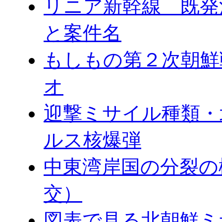
リニア新幹線 既発
と案件名
もしもの第２次朝鮮
オ
迎撃ミサイル種類・
ルス核爆弾
中東湾岸国の分裂の
交）
図表で見る北朝鮮ミ