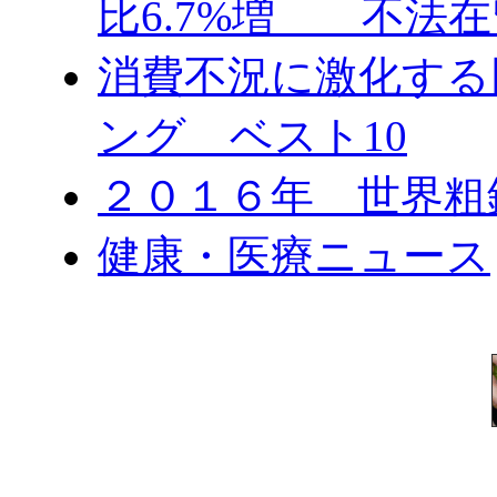
比6.7%増 不法在
消費不況に激化する
ング ベスト10
２０１６年 世界粗
健康・医療ニュース