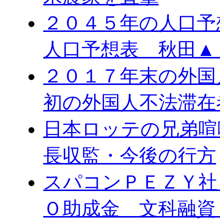
２０４５年の人口予
人口予想表 秋田▲
２０１７年末の外国
初の外国人不法滞在
日本ロッテの兄弟喧
長収監・今後の行方
スパコンＰＥＺＹ社
Ｏ助成金 文科融資