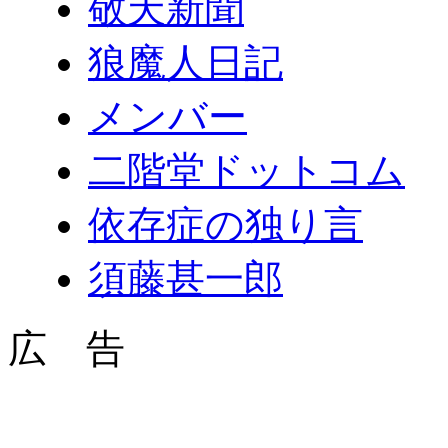
敬天新聞
狼魔人日記
メンバー
二階堂ドットコム
依存症の独り言
須藤甚一郎
広 告