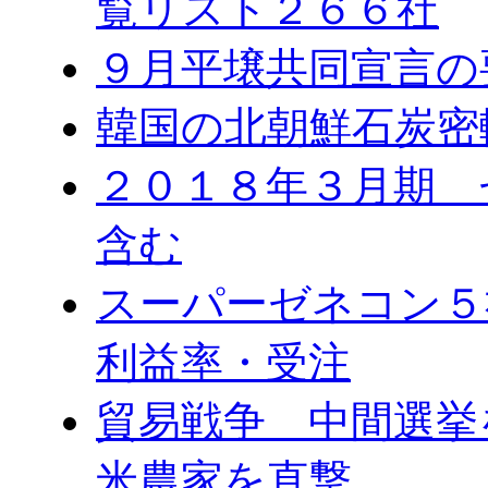
覧リスト２６６社
９月平壌共同宣言の
韓国の北朝鮮石炭密
２０１８年３月期 
含む
スーパーゼネコン５
利益率・受注
貿易戦争 中間選
米農家を直撃