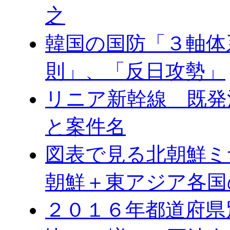
之
韓国の国防「３軸体
則」、「反日攻勢」
リニア新幹線 既発
と案件名
図表で見る北朝鮮ミ
朝鮮＋東アジア各国
２０１６年都道府県