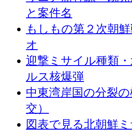
と案件名
もしもの第２次朝鮮
オ
迎撃ミサイル種類・
ルス核爆弾
中東湾岸国の分裂の
交）
図表で見る北朝鮮ミ