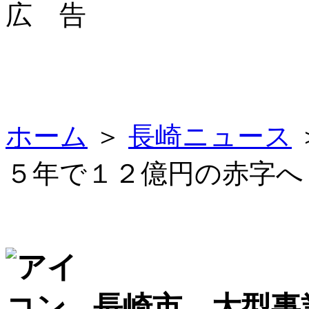
広 告
ホーム
＞
長崎ニュース
５年で１２億円の赤字へ
長崎市 大型事