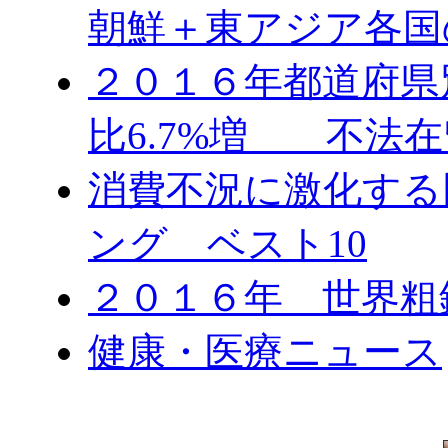
朝鮮＋東アジア各国
２０１６年都道府県
比6.7%増 不法在
消費不況に激化する
ング ベスト10
２０１６年 世界粗
健康・医療ニュース