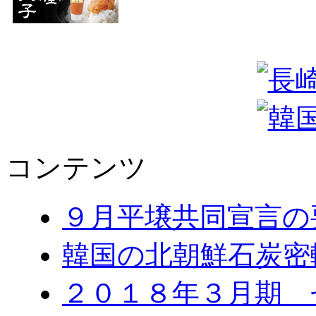
コンテンツ
９月平壌共同宣言の
韓国の北朝鮮石炭密
２０１８年３月期 