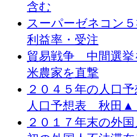
含む
スーパーゼネコン５
利益率・受注
貿易戦争 中間選
米農家を直撃
２０４５年の人口予
人口予想表 秋田▲
２０１７年末の外国