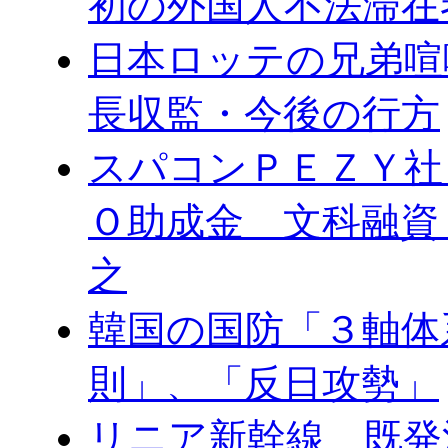
初の外国人不法滞在
日本ロッテの兄弟喧
長収監・今後の行方
スパコンＰＥＺＹ社
Ｏ助成金 文科融資
之
韓国の国防「３軸体
則」、「反日攻勢」
リニア新幹線 既発