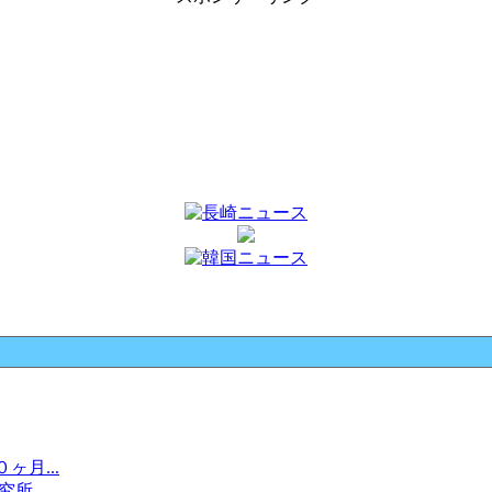
月...
究所