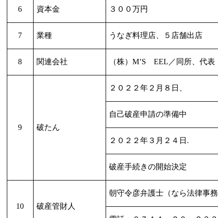
6
資本金
３００万円
7
業種
うなぎ料理店、５店舗出店
8
関連会社
（株）
M
’
S
EEL
／同所、代表
２０２２年２月８日、
自己破産申請の準備中
9
破たん
２０２２年３月２４日
.
破産手続きの開始決定
朝守令彦弁護士（なら法律事
10
破産管財人