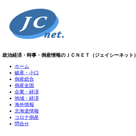
政治経済・時事・倒産情報のＪＣＮＥＴ（ジェイシーネット
ホーム
破産・小口
倒産総合
倒産全国
企業・経済
地域・経済
海外情報
北海道情報
コロナ倒産
問合せ