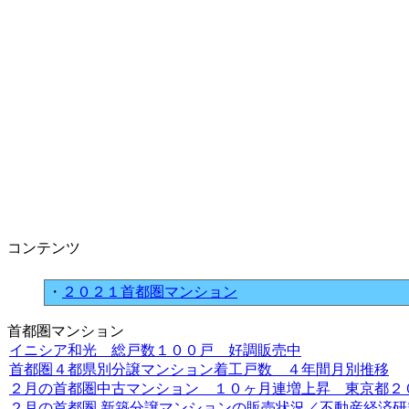
コンテンツ
・
２０２１首都圏マンション
首都圏マンション
イニシア和光 総戸数１００戸 好調販売中
首都圏４都県別分譲マンション着工戸数 ４年間月別推移
２月の首都圏中古マンション １０ヶ月連増上昇 東京都２０ヶ
２月の首都圏 新築分譲マンションの販売状況／不動産経済研