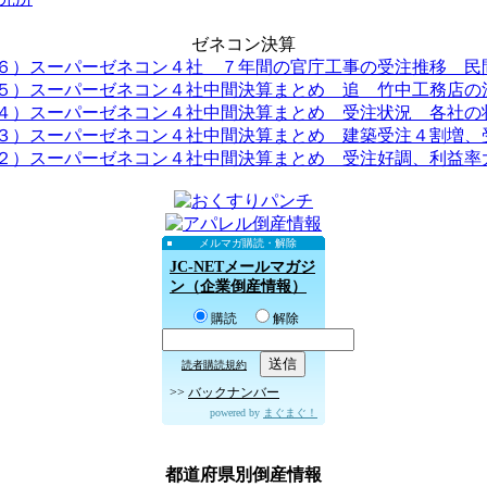
ゼネコン決算
６）スーパーゼネコン４社 ７年間の官庁工事の受注推移 民間.
５）スーパーゼネコン４社中間決算まとめ 追 竹中工務店の決.
４）スーパーゼネコン４社中間決算まとめ 受注状況 各社の状.
３）スーパーゼネコン４社中間決算まとめ 建築受注４割増、受.
２）スーパーゼネコン４社中間決算まとめ 受注好調、利益率大.
メルマガ購読・解除
JC-NETメールマガジ
ン（企業倒産情報）
購読
解除
読者購読規約
>>
バックナンバー
powered by
まぐまぐ！
都道府県別倒産情報