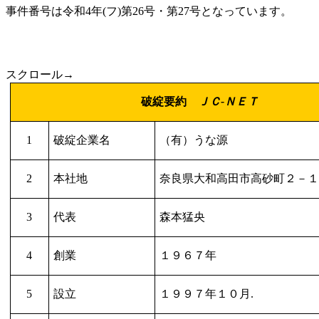
事件番号は令和4年(フ)第26号・第27号となっています。
スクロール→
破綻要約
ＪＣ
-
ＮＥＴ
1
破綻企業名
（有）うな源
2
本社地
奈良県大和高田市高砂町２－
3
代表
森本猛央
4
創業
１９６７年
5
設立
１９９７年１０月
.