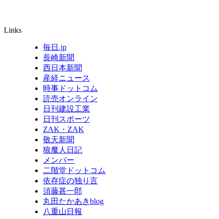
Links
毎日.jp
長崎新聞
西日本新聞
産経ニュース
時事ドットコム
読売オンライン
日刊建設工業
日刊スポーツ
ZAK・ZAK
敬天新聞
狼魔人日記
メンバー
二階堂ドットコム
依存症の独り言
須藤甚一郎
丸田たかあきblog
八重山日報