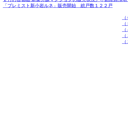
「プレミスト新小岩ルネ」販売開始 総戸数１２２戸
（
（
（
（
（