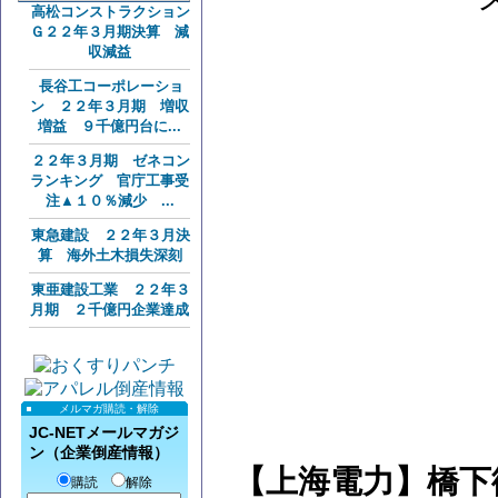
高松コンストラクション
Ｇ２２年３月期決算 減
収減益
長谷工コーポレーショ
ン ２２年３月期 増収
増益 ９千億円台に...
２２年３月期 ゼネコン
ランキング 官庁工事受
注▲１０％減少 ...
東急建設 ２２年３月決
算 海外土木損失深刻
東亜建設工業 ２２年３
月期 ２千億円企業達成
メルマガ購読・解除
JC-NETメールマガジ
ン（企業倒産情報）
【上海電力】橋下
購読
解除