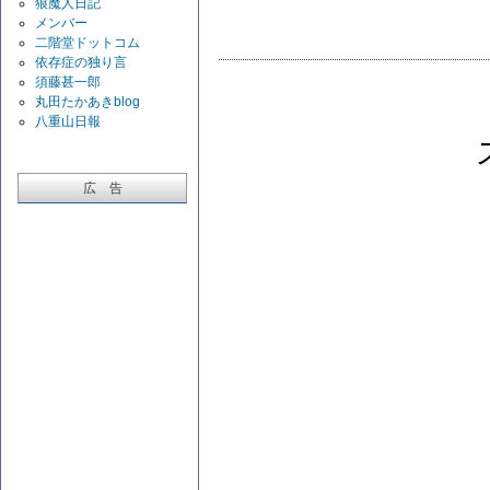
狼魔人日記
メンバー
二階堂ドットコム
依存症の独り言
須藤甚一郎
丸田たかあきblog
八重山日報
広 告