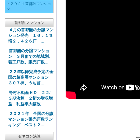
・
２０２１首都圏マンショ
ン
首都圏マンション
４月の首都圏の分譲マン
ション発売 １６．１％
増２，４２６戸 ...
首都圏の分譲マンショ
ン ３月までの地域別、
着工戸数、販売戸数...
２２年以降完成予定の全
国の超高層マンション
３０７棟、うち首...
野村不動産ＨＤ ２２/
３期決算 ２桁の増収増
益 利益率大幅改...
２０２１年 全国の分譲
マンション販売戸数ラン
キング ベスト２...
ゼネコン決算