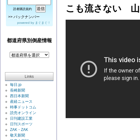
こも流さない 山
読者購読規約
>>
バックナンバー
powered by
まぐまぐ！
都道府県別倒産情報
Links
毎日.jp
長崎新聞
西日本新聞
産経ニュース
時事ドットコム
読売オンライン
日刊建設工業
日刊スポーツ
ZAK・ZAK
敬天新聞