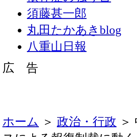
須藤甚一郎
丸田たかあきblog
八重山日報
広 告
ホーム
＞
政治・行政
＞