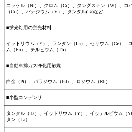
ニッケル（
Ni
）、クロム（
Cr
）、タングステン（
W
）、コ
（
Co
）、バナジウム（
V
）、タンタル
(Ta)
など
■蛍光灯用の蛍光材料
イットリウム（
Y
）、ランタン（
La
）、セリウム（
Ce
）、
ム（
Eu
）、テルビウム（
Tb
）
■自動車排ガス浄化用触媒
白金（
Pt
）、パラジウム（
Pd
）、ロジウム（
Rh
）
■小型コンデンサ
タンタル（
Ta
）、イットリウム（
Y
）、イッテルビウム（
Y
タン（
La
）