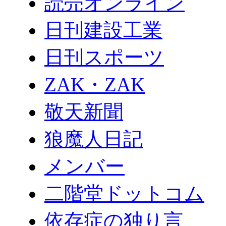
読売オンライン
日刊建設工業
日刊スポーツ
ZAK・ZAK
敬天新聞
狼魔人日記
メンバー
二階堂ドットコム
依存症の独り言