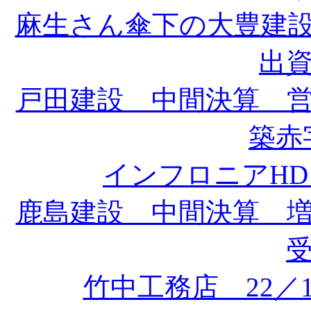
麻生さん傘下の大豊建
出
戸田建設 中間決算 
築赤字
インフロニアH
鹿島建設 中間決算 
竹中工務店 22／