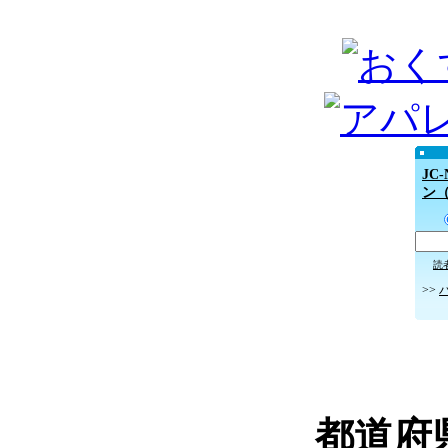
JC
ン
読
>>
都道府