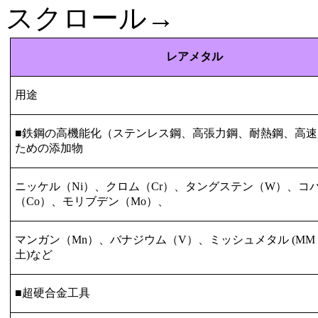
スクロール→
レアメタル
用途
■鉄鋼の高機能化（ステンレス鋼、高張力鋼、耐熱鋼、高速
ための添加物
ニッケル（
Ni
）、クロム（
Cr
）、タングステン（
W
）、コ
（
Co
）、モリブデン（
Mo
）、
マンガン（
Mn
）、バナジウム（
V
）、ミッシュメタル
(MM
土
)
など
■超硬合金工具