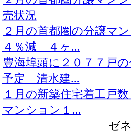
売状況
２月の首都圏の分譲マン
４％減 ４ヶ...
豊海埠頭に２０７７戸の
予定 清水建...
１月の新築住宅着工戸数
マンション１...
ゼ