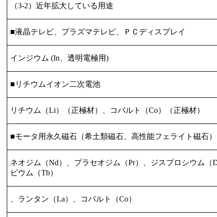
（
3-2
）近年拡大している用途
■液晶テレビ、プラズマテレビ、ＰＣディスプレイ
インジウム
(In
、透明電極用
)
■リチウムイオン二次電池
リチウム（
Li
）（正極材）、コバルト（
Co
）（正極材）
■モータ用永久磁石（希土類磁石、高性能フェライト磁石）
ネオジム（
Nd
）、プラセオジム（
Pr
）、ジスプロシウム（
ビウム（
Tb
）
、ランタン（
La
）、コバルト（
Co
）