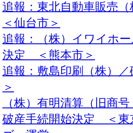
追報：東北自動車販売
＜仙台市＞
追報：（株）イワイホー
決定 ＜熊本市＞
追報：敷島印刷（株）／
＞
（株）有明清算（旧商号（
破産手続開始決定 ＜東