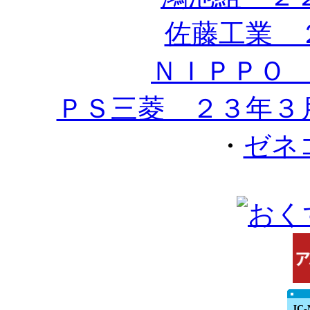
佐藤工業 
ＮＩＰＰＯ
ＰＳ三菱 ２３年３
・
ゼネ
JC