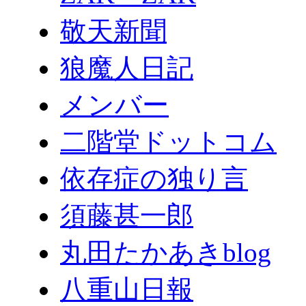
敬天新聞
狼魔人日記
メンバー
二階堂ドットコム
依存症の独り言
須藤甚一郎
丸田たかあきblog
八重山日報