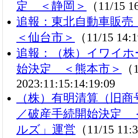
定 ＜静岡＞
（11/15 1
追報：東北自動車販
＜仙台市＞
（11/15 14
追報：（株）イワイホ
始決定 ＜熊本市＞
（1
2023:11:15:14:19:09
（株）有明清算（旧商号
／破産手続開始決定 
ルズ」運営
（11/15 11