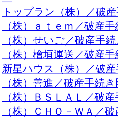
トップラン（株）／破産
（株）ａｔｅｍ／破産手
（株）せいご／破産手続
（株）檜垣運送／破産手
新星ハウス（株）／破産
（株）善進／破産手続き
（株）ＢＳＬＡＬ／破産
（株）ＣＨＯ－ＷＡ／破