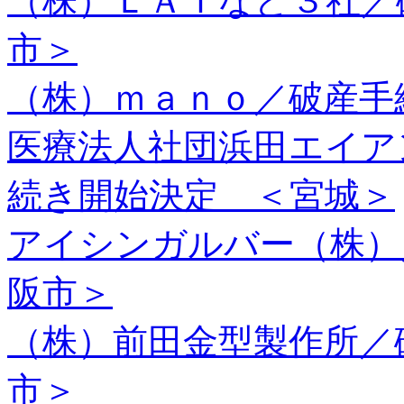
（株）ＬＡＴなど３社／
市＞
（株）ｍａｎｏ／破産手
医療法人社団浜田エイア
続き開始決定 ＜宮城＞
アイシンガルバー（株）
阪市＞
（株）前田金型製作所／
市＞