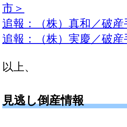
市＞
追報：（株）真和／破産
追報：（株）実慶／破産
以上、
見逃し倒産情報