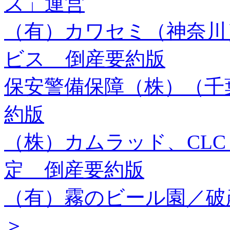
ズ」運営
（有）カワセミ（神奈川
ビス 倒産要約版
保安警備保障（株）（千
約版
（株）カムラッド、CL
定 倒産要約版
（有）霧のビール園／破
＞