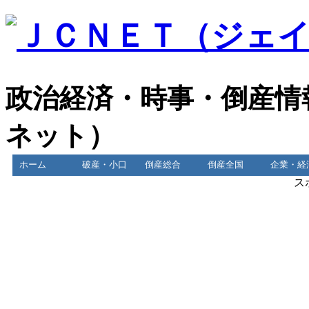
政治経済・時事・倒産情
ネット）
ホーム
破産・小口
倒産総合
倒産全国
企業・経
ス