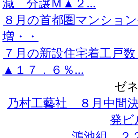
減 分譲Ｍ▲２...
８月の首都圏マンション
増・・
７月の新設住宅着工戸数
▲１７．６％...
ゼ
乃村工藝社 ８月中間
発ビル
鴻池組 ２