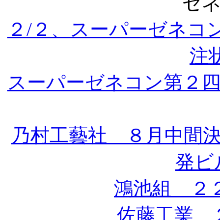
ゼ
２/２、スーパーゼネコ
注状
スーパーゼネコン第２四
乃村工藝社 ８月中間
発ビル
鴻池組 ２
佐藤工業 