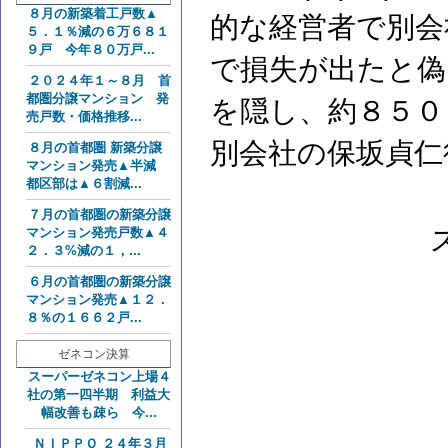
８月の新築着工戸数▲
的な経営者で別会
５．１％減の６万６８１
９戸 今年８０万戸...
で損失が出たと偽
２０２４年１～８月 首
都圏分譲マンション 発
を隠し、約８５０
売戸数・価格推移...
別会社の保坂貞仁
８月の首都圏 新築分譲
マンション発売▲半減
都区部は▲６割減...
７月の首都圏の新築分譲
マンション発売戸数▲４
２．３%減の１，...
６月の首都圏の新築分譲
マンション発売▲１２．
８％の１６６２戸...
ゼネコン決算
スーパーゼネコン上場４
社の第一四半期 利益大
幅改善も疎ら 今...
ＮＩＰＰＯ ２４年３月