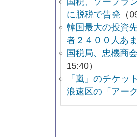
国税、ソープラ
に脱税で告発
（09
韓国最大の投資
者２４００人あ
国税局、忠機商
15:40）
「嵐」のチケッ
浪速区の「アー