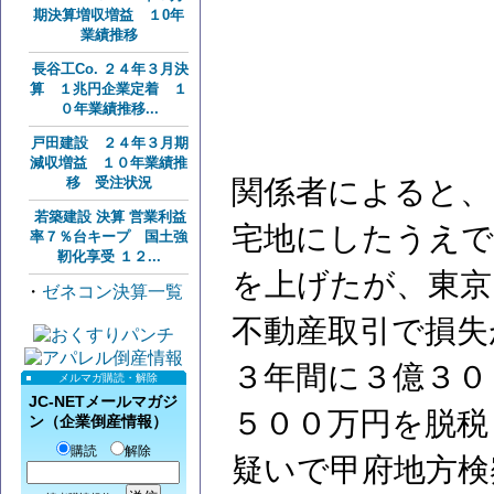
期決算増収増益 １0年
業績推移
長谷工Co. ２４年３月決
算 １兆円企業定着 １
０年業績推移...
戸田建設 ２４年３月期
減収増益 １０年業績推
移 受注状況
関係者によると、
若築建設 決算 営業利益
宅地にしたうえで
率７％台キープ 国土強
靭化享受 １２...
を上げたが、東京
・
ゼネコン決算一覧
不動産取引で損失
３年間に３億３０
メルマガ購読・解除
JC-NETメールマガジ
５００万円を脱税
ン（企業倒産情報）
購読
解除
疑いで甲府地方検