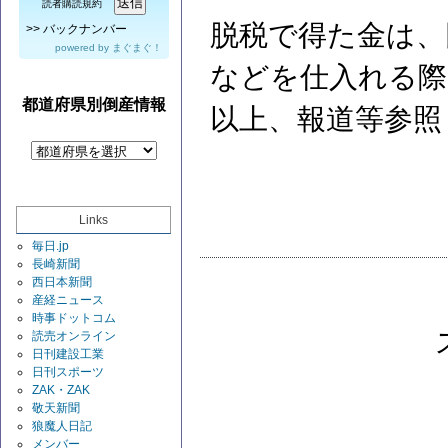
読者購読規約
脱税で得た金は、
>>
バックナンバー
powered by
まぐまぐ！
などを仕入れる際
都道府県別倒産情報
以上、報道等参照
Links
毎日.jp
長崎新聞
西日本新聞
産経ニュース
時事ドットコム
読売オンライン
日刊建設工業
日刊スポーツ
ZAK・ZAK
敬天新聞
狼魔人日記
メンバー