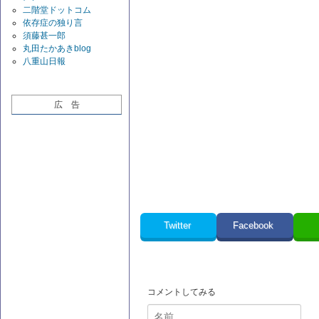
二階堂ドットコム
依存症の独り言
須藤甚一郎
丸田たかあきblog
八重山日報
広 告
Twitter
Facebook
コメントしてみる