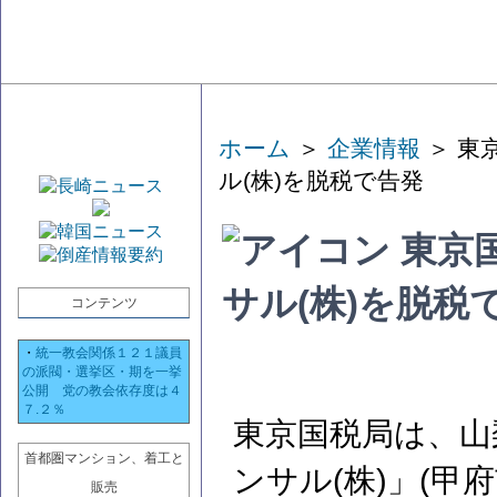
ホーム
＞
企業情報
＞ 東
ル(株)を脱税で告発
東京
サル(株)を脱税
コンテンツ
・
統一教会関係１２１議員
の派閥・選挙区・期を一挙
公開 党の教会依存度は４
７.２％
東京国税局は、山
首都圏マンション、着工と
ンサル(株)」(甲
販売