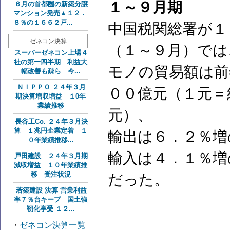
１～９月期
６月の首都圏の新築分譲
マンション発売▲１２．
８％の１６６２戸...
中国税関総署が１
ゼネコン決算
（１～９月）では
スーパーゼネコン上場４
社の第一四半期 利益大
モノの貿易額は前
幅改善も疎ら 今...
ＮＩＰＰＯ ２４年３月
００億元（１元＝
期決算増収増益 １0年
業績推移
元）、
長谷工Co. ２４年３月決
算 １兆円企業定着 １
輸出は６．２％増
０年業績推移...
輸入は４．１％増
戸田建設 ２４年３月期
減収増益 １０年業績推
移 受注状況
だった。
若築建設 決算 営業利益
率７％台キープ 国土強
靭化享受 １２...
・
ゼネコン決算一覧