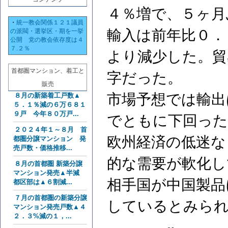
４％増で、５ヶ月
・
統一教会関係１２１議員
輸入は前年比０．
の派閥・選挙区・期を一挙
公開 党の教会依存度は４
７.２％
より減少した。貿
首都圏マンション、着工と
字だった。
販売
市場予想では輸出
８月の新築着工戸数▲
５．１％減の６万６８１
９戸 今年８０万戸...
でともに下回った
２０２４年１～８月 首
欧州経済の低迷な
都圏分譲マンション 発
売戸数・価格推移...
的な需要が軟化し
８月の首都圏 新築分譲
マンション発売▲半減
相手国が中国製品
都区部は▲６割減...
７月の首都圏の新築分譲
しているとみら
マンション発売戸数▲４
２．３%減の１，...