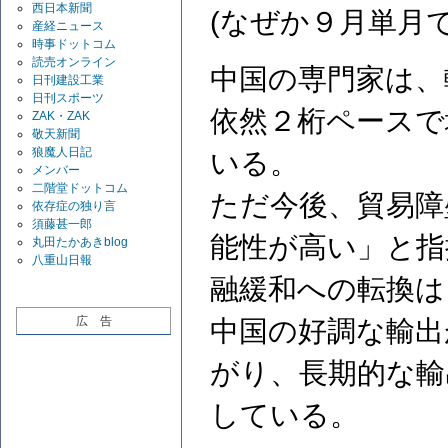
西日本新聞
(なぜか９月単月
産経ニュース
時事ドットコム
読売オンライン
中国の専門家は、
日刊建設工業
日刊スポーツ
依然２桁ペースで
ZAK・ZAK
敬天新聞
狼魔人日記
いる。
メンバー
二階堂ドットコム
ただ今後、貿易障
依存症の独り言
須藤甚一郎
能性が高い」と指
丸田たかあきblog
八重山日報
融緩和への転換は
広 告
中国の好調な輸出
がり、長期的な輸
している。