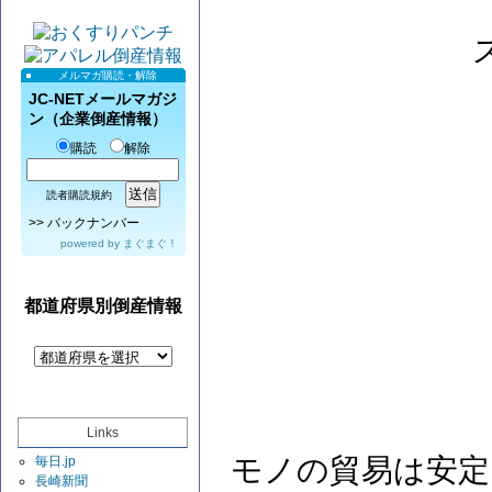
メルマガ購読・解除
JC-NETメールマガジ
ン（企業倒産情報）
購読
解除
読者購読規約
>>
バックナンバー
powered by
まぐまぐ！
都道府県別倒産情報
Links
モノの貿易は安定
毎日.jp
長崎新聞