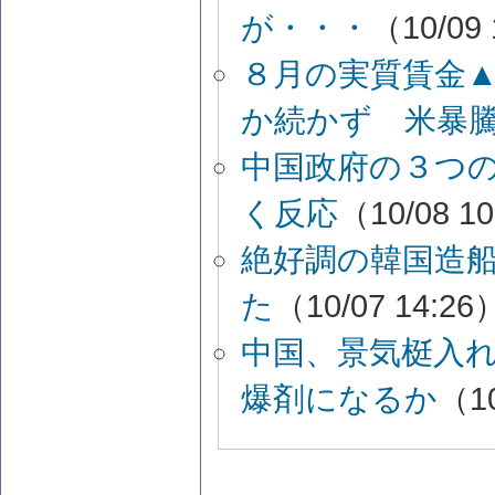
が・・・
（10/09
８月の実質賃金
か続かず 米暴
中国政府の３つ
く反応
（10/08 1
絶好調の韓国造
た
（10/07 14:26
中国、景気梃入
爆剤になるか
（10