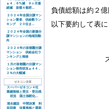
▲４．６%減 ９ヶ月連
続減 首都４都府...
負債総額は約２億
２０２４年全国分譲マン
ション業者、供給数ラン
以下要約して表に
キング ２０位ま...
２０２４年全国の新築分
譲マンションの地域別動
向
２０２４年の首都圏分譲
マンション 供給会社ラ
ンキングと推移
１月の首都圏の分譲マン
ション発売状況▲４４．
２％の大幅減
ゼネコン決算
スーパーゼネコン４社
業績推移と受注・受注残
状況 国土強靭化...
清水建設 中間決算 利
益回復 決算推移と通期