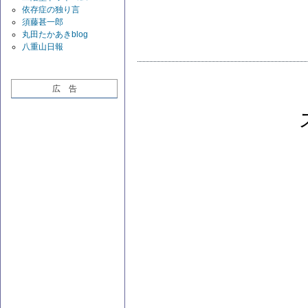
依存症の独り言
須藤甚一郎
丸田たかあきblog
八重山日報
広 告