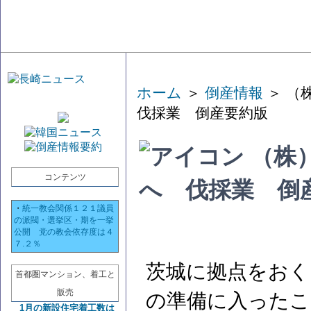
ホーム
＞
倒産情報
＞ （
伐採業 倒産要約版
（株
コンテンツ
へ 伐採業 倒
・
統一教会関係１２１議員
の派閥・選挙区・期を一挙
公開 党の教会依存度は４
７.２％
茨城に拠点をおく
首都圏マンション、着工と
販売
の準備に入ったこ
1月の新設住宅着工数は