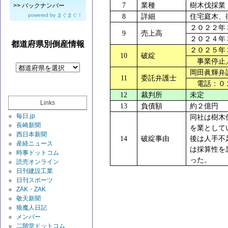
7
業種
樹木伐採業
>>
バックナンバー
powered by
まぐまぐ！
8
詳細
住宅庭木、
２０２２年
9
売上高
２０２４年
都道府県別倒産情報
２０２５年
10
破綻
事業停止／
岡田眞輝弁
11
委託弁護士
電話：０２
12
裁判所
未定
Links
13
負債額
約２億円
毎日.jp
同社は樹木
長崎新聞
を業として
西日本新聞
14
破綻事由
後は人手不
産経ニュース
は採算性を
時事ドットコム
った。
読売オンライン
日刊建設工業
日刊スポーツ
ZAK・ZAK
敬天新聞
狼魔人日記
メンバー
二階堂ドットコム