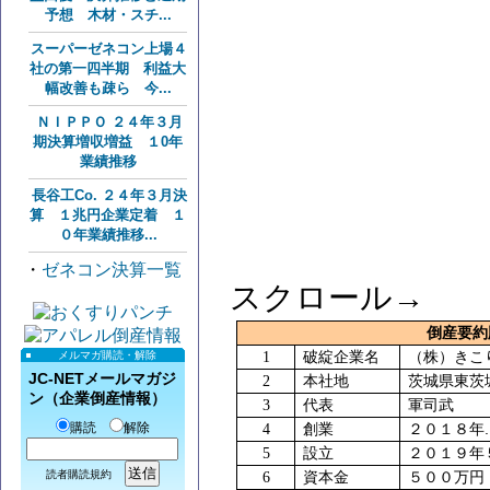
予想 木材・スチ...
スーパーゼネコン上場４
社の第一四半期 利益大
幅改善も疎ら 今...
ＮＩＰＰＯ ２４年３月
期決算増収増益 １0年
業績推移
長谷工Co. ２４年３月決
算 １兆円企業定着 １
０年業績推移...
・
ゼネコン決算一覧
スクロール→
倒産要
メルマガ購読・解除
1
破綻企業名
（株）きこ
JC-NETメールマガジ
2
本社地
茨城県東茨
ン（企業倒産情報）
3
代表
軍司武
購読
解除
.
4
創業
２０１８年
5
設立
２０１９年
読者購読規約
6
資本金
５００万円