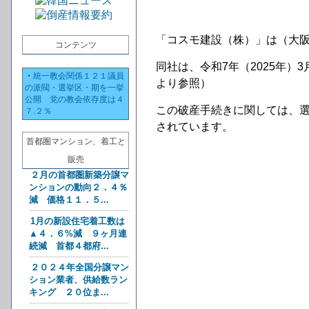
「コスモ建設（株）」は（大阪
コンテンツ
同社は、令和7年（2025年
・
統一教会関係１２１議員
より参照）
の派閥・選挙区・期を一挙
公開 党の教会依存度は４
この破産手続きに関しては、
７.２％
されています。
首都圏マンション、着工と
販売
２月の首都圏新築分譲マ
ンションの動向２．４％
減 価格１１．５...
1月の新設住宅着工数は
▲４．６%減 ９ヶ月連
続減 首都４都府...
２０２４年全国分譲マン
ション業者、供給数ラン
キング ２０位ま...