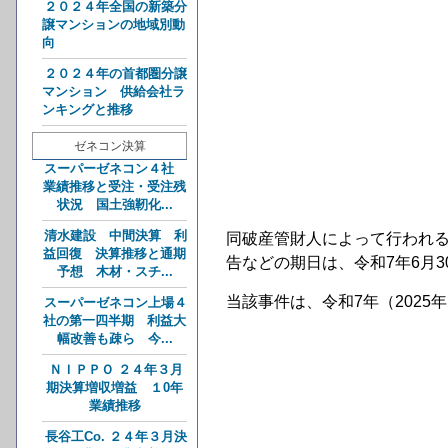
２０２４年全国の新築分
譲マンションの地域別動
向
２０２４年の首都圏分譲
マンション 供給会社ラ
ンキングと推移
ゼネコン決算
スーパーゼネコン４社
業績推移と受注・受注残
状況 国土強靭化...
清水建設 中間決算 利
同破産管財人によって行われ
益回復 決算推移と通期
告などの期日は、令和7年6月3
予想 木材・スチ...
当該事件は、令和7年（2025
スーパーゼネコン上場４
社の第一四半期 利益大
幅改善も疎ら 今...
ＮＩＰＰＯ ２４年３月
期決算増収増益 １0年
業績推移
長谷工Co. ２４年３月決