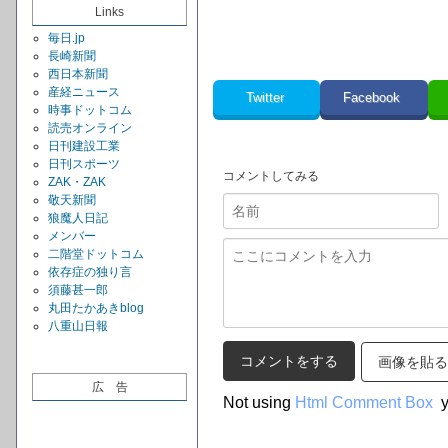
Links
毎日.jp
長崎新聞
西日本新聞
産経ニュース
Twitter
Facebook
時事ドットコム
読売オンライン
日刊建設工業
日刊スポーツ
コメントしてみる
ZAK・ZAK
敬天新聞
狼魔人日記
メンバー
二階堂ドットコム
依存症の独り言
須藤甚一郎
丸田たかあきblog
八重山日報
画像を貼る
広 告
Not using
Html Comment Box
y