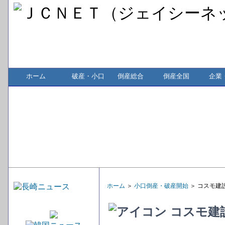
ホーム
破産・小口
倒産総合
倒産全国
企業
ホーム
＞
小口倒産・破産開始
＞ コスモ建
コスモ建