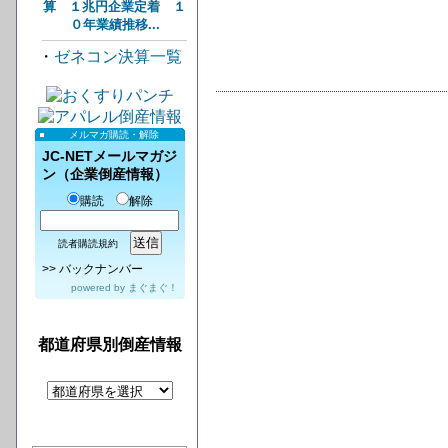
算 １兆円企業定着 １
０年業績推移...
・
ゼネコン決算一覧
メルマガ購読・解除
JC-NETメールマガジ
ン（企業倒産情報）
購読
解除
読者購読規約
>>
バックナンバー
powered by
まぐまぐ！
都道府県別倒産情報