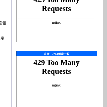
官報
決定
破産・小口倒産一覧