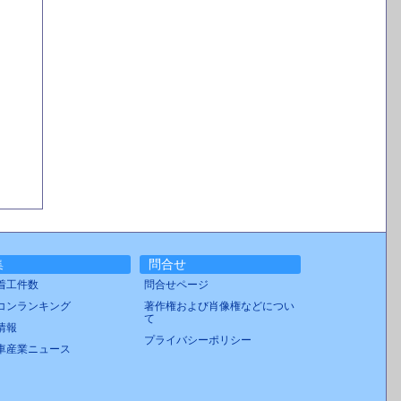
集
問合せ
着工件数
問合せページ
コンランキング
著作権および肖像権などについ
て
情報
プライバシーポリシー
車産業ニュース