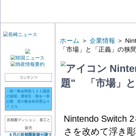
ホーム
＞
企業情報
＞ Ni
「市場」と「正義」の狭
Nint
コンテンツ
題" 「市場」
・
統一教会関係１２１議員
の派閥・選挙区・期を一挙
公開 党の教会依存度は４
７.２％
Nintendo Sw
首都圏マンション、着工と
販売
さを改めて浮き彫
４月の首都圏新築分譲マ