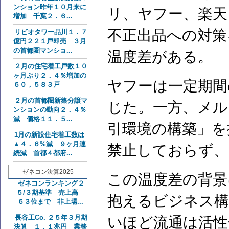
ンション昨年１０月来に
リ、ヤフー、楽天
増加 千葉２．６...
不正出品への対策
リビオタワー品川１．７
億円２２１戸即売 ３月
の首都圏マンショ...
温度差がある。
２月の住宅着工戸数１０
ヶ月ぶり２．４％増加の
ヤフーは一定期間
６０，５８３戸
２月の首都圏新築分譲マ
じた。一方、メル
ンションの動向２．４％
減 価格１１．５...
引環境の構築」を
1月の新設住宅着工数は
▲４．６%減 ９ヶ月連
禁止しておらず、
続減 首都４都府...
ゼネコン決算2025
この温度差の背景
ゼネコンランキング２
５/３期基準 売上高
抱えるビジネス構
６３位まで 非上場...
長谷工Co. ２５年３月期
いほど流通は活性
決算 １．１兆円 業務