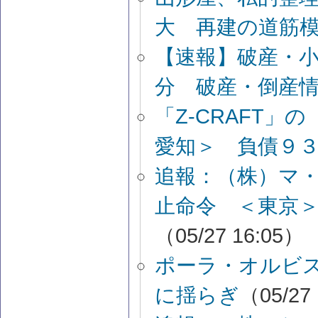
大 再建の道筋
【速報】破産・
分 破産・倒産
「Z-CRAFT
愛知＞ 負債９
追報：（株）マ
止命令 ＜東京＞
（05/27 16:05）
ポーラ・オルビ
に揺らぎ
（05/27