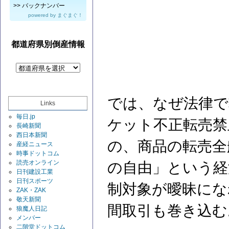
>>
バックナンバー
powered by
まぐまぐ！
都道府県別倒産情報
では、なぜ法律で
Links
毎日.jp
ケット不正転売禁
長崎新聞
西日本新聞
の、商品の転売全
産経ニュース
時事ドットコム
読売オンライン
の自由」という経
日刊建設工業
日刊スポーツ
制対象が曖昧にな
ZAK・ZAK
敬天新聞
間取引も巻き込む
狼魔人日記
メンバー
二階堂ドットコム