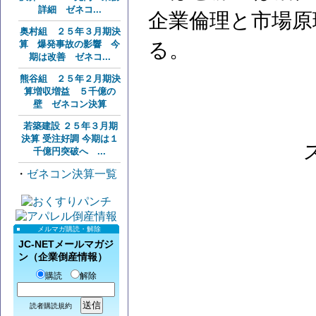
詳細 ゼネコ...
企業倫理と市場原
奥村組 ２５年３月期決
算 爆発事故の影響 今
る。
期は改善 ゼネコ...
熊谷組 ２５年２月期決
算増収増益 ５千億の
壁 ゼネコン決算
若築建設 ２５年３月期
決算 受注好調 今期は１
千億円突破へ ...
・
ゼネコン決算一覧
メルマガ購読・解除
JC-NETメールマガジ
ン（企業倒産情報）
購読
解除
読者購読規約