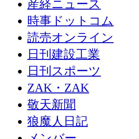
産経ニュース
時事ドットコム
読売オンライン
日刊建設工業
日刊スポーツ
ZAK・ZAK
敬天新聞
狼魔人日記
メンバー