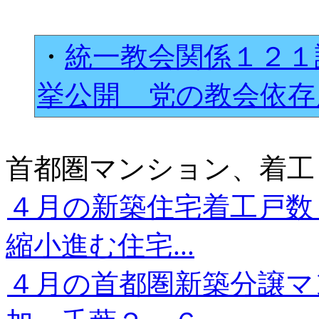
・
統一教会関係１２１
挙公開 党の教会依
首都圏マンション、着工
４月の新築住宅着工戸数
縮小進む住宅...
４月の首都圏新築分譲マ