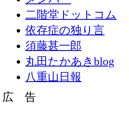
二階堂ドットコム
依存症の独り言
須藤甚一郎
丸田たかあきblog
八重山日報
広 告