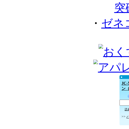
突
・
ゼネ
JC
ン
読
>>