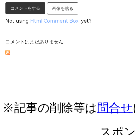
画像を貼る
Not using
Html Comment Box
yet?
コメントはまだありません
※記事の削除等は
問合せ
スポ