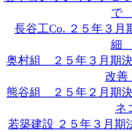
で 
長谷工Co. ２５年３
細 
奥村組 ２５年３月期
改善 
熊谷組 ２５年２月期
ネ
若築建設 ２５年３月期