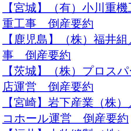
【宮城】（有）小川重機
重工事 倒産要約
【鹿児島】（株）福井組
事 倒産要約
【茨城】（株）プロスパ
店運営 倒産要約
【宮崎】岩下産業（株）
コホール運営 倒産要約