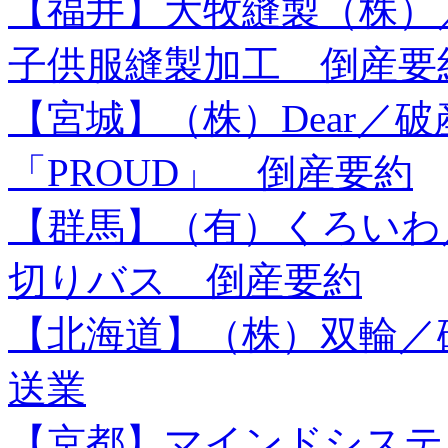
【福井】大牧縫製（株）
子供服縫製加工 倒産要
【宮城】（株）Dear／
「PROUD」 倒産要約
【群馬】（有）くろいわ
切りバス 倒産要約
【北海道】（株）双輪／
送業
【京都】マインドシステ