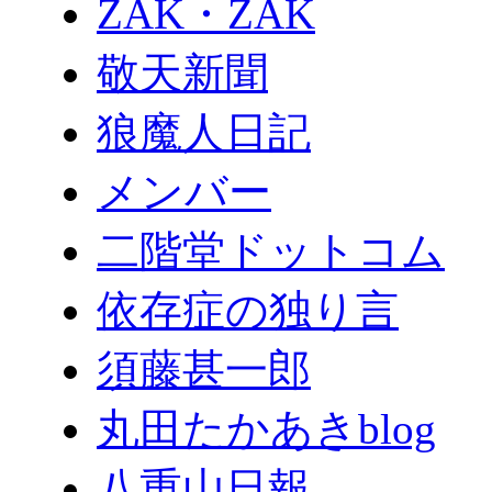
ZAK・ZAK
敬天新聞
狼魔人日記
メンバー
二階堂ドットコム
依存症の独り言
須藤甚一郎
丸田たかあきblog
八重山日報