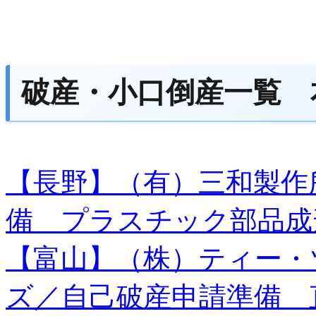
破産・小口倒産一覧 
【長野】（有）三和製作
備 プラスチック部品成
【富山】（株）ティー・
ズ／自己破産申請準備 