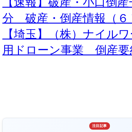
【速報】破産・小口倒産
分 破産・倒産情報（６
【埼玉】（株）ナイルワ
用ドローン事業 倒産要
注目記事