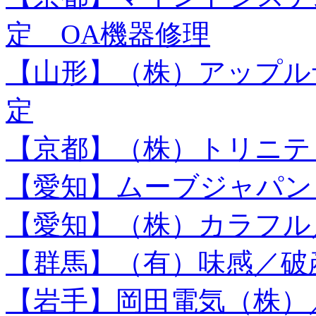
定 OA機器修理
【山形】（株）アップル
定
【京都】（株）トリニテ
【愛知】ムーブジャパン
【愛知】（株）カラフル
【群馬】（有）味感／破
【岩手】岡田電気（株）