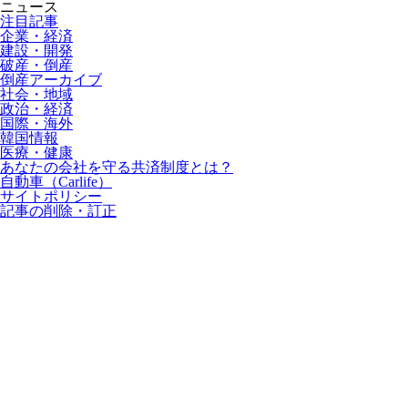
ニュース
注目記事
企業・経済
建設・開発
破産・倒産
倒産アーカイブ
社会・地域
政治・経済
国際・海外
韓国情報
医療・健康
あなたの会社を守る共済制度とは？
自動車（Carlife）
サイトポリシー
記事の削除・訂正