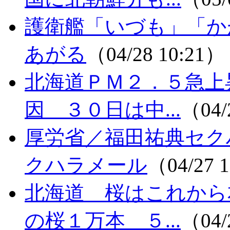
護衛艦「いづも」「か
あがる
（04/28 10:21）
北海道ＰＭ２．５急上
因 ３０日は中...
（04/
厚労省／福田祐典セク
クハラメール
（04/27 
北海道 桜はこれから
の桜１万本 ５...
（04/