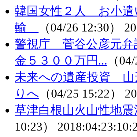
韓国女性２人 お小遣
輸
（04/26 12:30）
20
警視庁 菅谷公彦元弁
金５３００万円...
（04/
未来への遺産投資 山
りへ
（04/25 15:22）
20
草津白根山火山性地震
10:23）
2018:04:23:10: