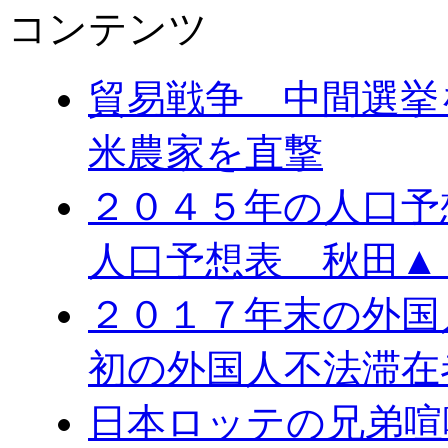
コンテンツ
貿易戦争 中間選
米農家を直撃
２０４５年の人口予
人口予想表 秋田▲
２０１７年末の外国
初の外国人不法滞在
日本ロッテの兄弟喧