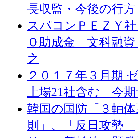
長収監・今後の行方
スパコンＰＥＺＹ社
Ｏ助成金 文科融資
之
２０１７年３月期 
上場21社含む 今
韓国の国防「３軸体
則」、「反日攻勢」