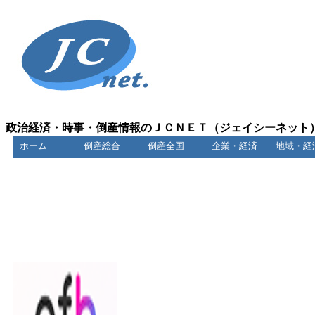
政治経済・時事・倒産情報のＪＣＮＥＴ（ジェイシーネット
ホーム
倒産総合
倒産全国
企業・経済
地域・経