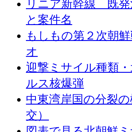
リニア新幹線 既発
と案件名
もしもの第２次朝鮮
オ
迎撃ミサイル種類・
ルス核爆弾
中東湾岸国の分裂の
交）
図表で見る北朝鮮ミ