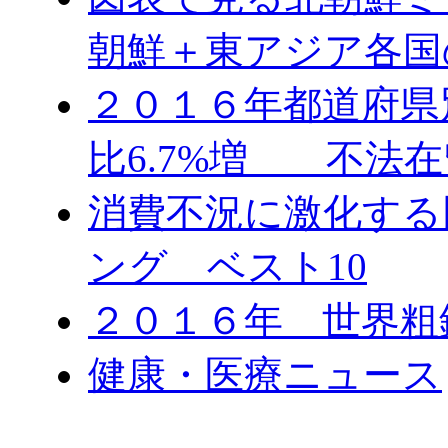
朝鮮＋東アジア各国
２０１６年都道府県
比6.7%増 不法在
消費不況に激化する
ング ベスト10
２０１６年 世界粗
健康・医療ニュース