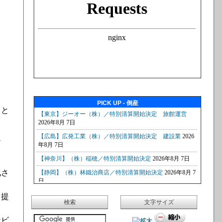
PICK UP - 倒産
きと
ナ
化さ
・提
検索
文字サイズ
ナビ