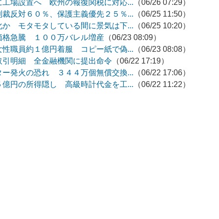
工場設置へ 欧州の報復関税に対応...
（06/26 07:29）
裁反対６０％、保護主義優先２５％...
（06/25 11:50）
か モタモタしている間に景気は下...
（06/25 10:20）
価格急騰 １００万バレル増産
（06/23 08:09）
性職員約１億円着服 コピー紙で偽...
（06/23 08:08）
取引明細 全金融機関に提出命令
（06/22 17:19）
ー発火の恐れ ３４４万個無償交換...
（06/22 17:06）
億円の所得隠し 高級時計代金を工...
（06/22 11:22）