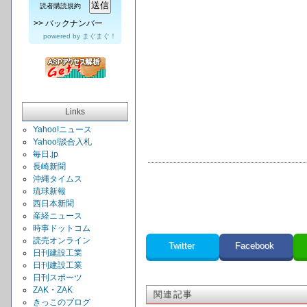
読者購読規約
>>
バックナンバー
powered by
まぐまぐ！
Links
Yahoo!ニュース
Yahoo!談合入札
毎日.jp
長崎新聞
沖縄タイムス
琉球新報
西日本新聞
産経ニュース
時事ドットコム
読売オンライン
Twitter
Facebook
日刊建設工業
日刊建設工業
日刊スポーツ
ZAK・ZAK
関連記事
きっこのブログ