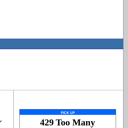
PICK UP
ル