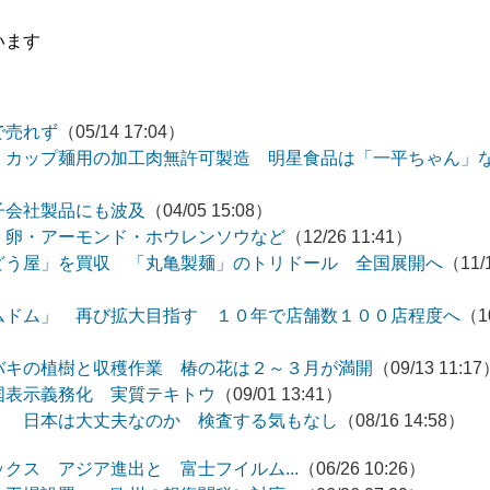
います
で売れず
（05/14 17:04）
）カップ麺用の加工肉無許可製造 明星食品は「一平ちゃん」
子会社製品にも波及
（04/05 15:08）
・卵・アーモンド・ホウレンソウなど
（12/26 11:41）
どう屋」を買収 「丸亀製麺」のトリドール 全国展開へ
（11/
ムドム」 再び拡大目指す １０年で店舗数１００店程度へ
（1
バキの植樹と収穫作業 椿の花は２～３月が満開
（09/13 11:1
国表示義務化 実質テキトウ
（09/01 13:41）
」 日本は大丈夫なのか 検査する気もなし
（08/16 14:58）
クス アジア進出と 富士フイルム...
（06/26 10:26）