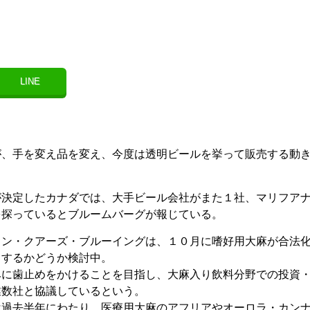
LINE
が、手を変え品を変え、今度は透明ビールを挙って販売する動
が決定したカナダでは、大手ビール会社がまた１社、マリフア
を探っているとブルームバーグが報じている。
ソン・クアーズ・ブルーイングは、１０月に嗜好用大麻が合法
出するかどうか検討中。
みに歯止めをかけることを目指し、大麻入り飲料分野での投資
業数社と協議しているという。
去半年にわたり、医療用大麻のアフリアやオーロラ・カン