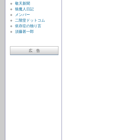
敬天新聞
狼魔人日記
メンバー
二階堂ドットコム
依存症の独り言
須藤甚一郎
広 告