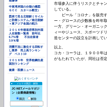
核爆弾
市場参入に伴うリスクとチャ
中東湾岸国の分裂の構図
している。
ＧＣＣ カタール断交）
ビール「コロナ」を販売する
図表で見る北朝鮮ミサイル
と防衛システム／南北朝鮮
ー・グロースの少数株を昨年
＋東アジア各国の戦力
一方、グリーン・オーガニッ
２０１６年都道府県別外国
ィーやジュース、スポーツド
人在留数一覧表 前年比
6.7%増 不法在留者
造センターの設立を計画して
3.9％増
消費不況に激化する回転す
以上、
し業界 売上高ランキン
コカ・コーラは、１９００年
グ ベスト10
がもたれていたが、同社は否
２０１６年 世界粗鋼生産
国別ランキング
健康・医療ニュース
メルマガ購読・解除
JC-NETメールマガジ
ン（企業倒産情報）
購読
解除