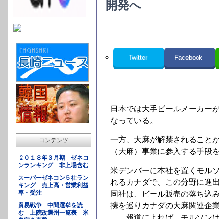
開発へ
Twitter
Facebook
日本では大手ビールメーカー
なっている。
一方、大麻が解禁されること
コンテンツ
（大麻）事業に参入する手段
２０１８年３月期 ゼネコ
ンランキング 非上場含む
米デンバーに本社を置くモル
スーパーゼネコン５社ラン
れるカナダで、この分野に進
キング 売上高・営業利益
率・受注
同社は、ビール販売の落ち込
携を巡りカナダの大麻関連企
貿易戦争 中間選挙を読
む 上院改選州一覧表 米
報道によれば、モルソンは過