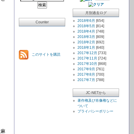
月別過去ログ
2018年6月
[654]
Counter
2018年5月
[814]
2018年4月
[748]
2018年3月
[809]
2018年2月
[692]
2018年1月
[640]
2017年12月
[733]
このサイトを購読
2017年11月
[724]
2017年10月
[868]
2017年9月
[761]
2017年8月
[700]
2017年7月
[788]
JC-NETから
著作権及び肖像権などに
ついて
プライバシーポリシー
大麻