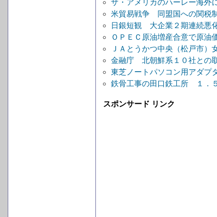
ザ・アメリカのハーレー海外に
米貿易戦争 同盟国への関税制
日銀短観 大企業２期連続悪化
ＯＰＥＣ原油増産合意で原油
ＪＡとうかつ中央（松戸市）女
金融庁 北朝鮮系１０社との
東芝ノートパソコン用アダプタ
鉄骨工事の田口鉄工所 １．５
スポンサード リンク