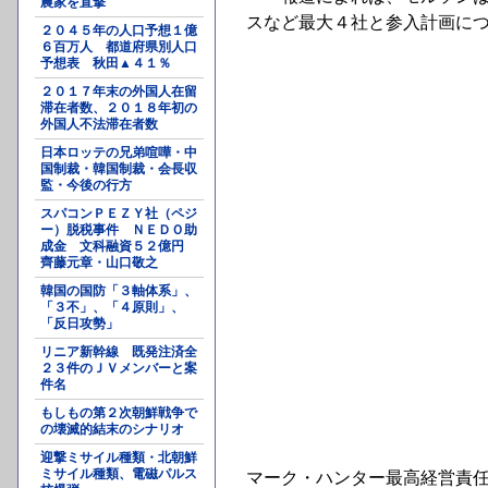
農家を直撃
スなど最大４社と参入計画に
２０４５年の人口予想１億
６百万人 都道府県別人口
予想表 秋田▲４１％
２０１７年末の外国人在留
滞在者数、２０１８年初の
外国人不法滞在者数
日本ロッテの兄弟喧嘩・中
国制裁・韓国制裁・会長収
監・今後の行方
スパコンＰＥＺＹ社（ペジ
ー）脱税事件 ＮＥＤＯ助
成金 文科融資５２億円
齊藤元章・山口敬之
韓国の国防「３軸体系」、
「３不」、「４原則」、
「反日攻勢」
リニア新幹線 既発注済全
２３件のＪＶメンバーと案
件名
もしもの第２次朝鮮戦争で
の壊滅的結末のシナリオ
迎撃ミサイル種類・北朝鮮
ミサイル種類、電磁パルス
マーク・ハンター最高経営責