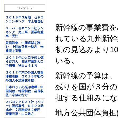
コンテンツ
２０１８年３月期 ゼネコ
ンランキング 非上場含む
新幹線の事業費を
スーパーゼネコン５社ラン
キング 売上高・営業利益
率・受注
れている九州新幹
貿易戦争 中間選挙を読
む 上院改選州一覧表 米
初の見込みより1
農家を直撃
２０４５年の人口予想１億
いる。
６百万人 都道府県別人口
予想表 秋田▲４１％
２０１７年末の外国人在留
新幹線の予算は、
滞在者数、２０１８年初の
外国人不法滞在者数
残りを国が３分の
日本ロッテの兄弟喧嘩・中
国制裁・韓国制裁・会長収
監・今後の行方
担する仕組みにな
スパコンＰＥＺＹ社（ペジ
ー）脱税事件 ＮＥＤＯ助
成金 文科融資５２億円
地方公共団体負担
齊藤元章・山口敬之