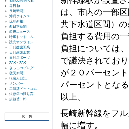
新幹線駅が設置さ
Yahoo!談合入札
毎日.jp
は、市内の一部区
長崎新聞
沖縄タイムス
琉球新報
共下水道区間）の
西日本新聞
産経ニュース
負担する費用の一
時事ドットコム
読売オンライン
負担については、
日刊建設工業
日刊建設工業
日刊スポーツ
で議決されており
ZAK・ZAK
きっこのブログ
が２０パーセント
敬天新聞
狼魔人日記
パーセントとな
メンバー
二階堂ドットコム
依存症の独り言
以上、
須藤甚一郎
長崎新幹線をフル
広 告
幅に増す。