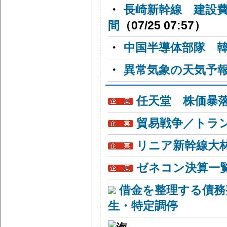
・
長崎新幹線 建設
間
（07/25 07:57）
・
中国半導体部隊 
・
異常気象の天気予
任天堂 株価暴
貿易戦争／トラン
リニア新幹線大
ゼネコン決算一
借金を整理する債務
生・特定調停