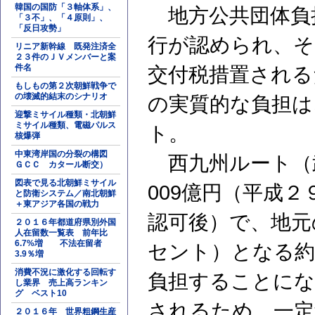
韓国の国防「３軸体系」、
地方公共団体負
「３不」、「４原則」、
「反日攻勢」
行が認められ、そ
リニア新幹線 既発注済全
２３件のＪＶメンバーと案
件名
交付税措置される
もしもの第２次朝鮮戦争で
の壊滅的結末のシナリオ
の実質的な負担は
迎撃ミサイル種類・北朝鮮
ミサイル種類、電磁パルス
ト。
核爆弾
中東湾岸国の分裂の構図
西九州ルート（武
ＧＣＣ カタール断交）
図表で見る北朝鮮ミサイル
009億円（平成
と防衛システム／南北朝鮮
＋東アジア各国の戦力
認可後）で、地元
２０１６年都道府県別外国
人在留数一覧表 前年比
6.7%増 不法在留者
セント）となる約
3.9％増
消費不況に激化する回転す
負担することにな
し業界 売上高ランキン
グ ベスト10
されるため、一定
２０１６年 世界粗鋼生産