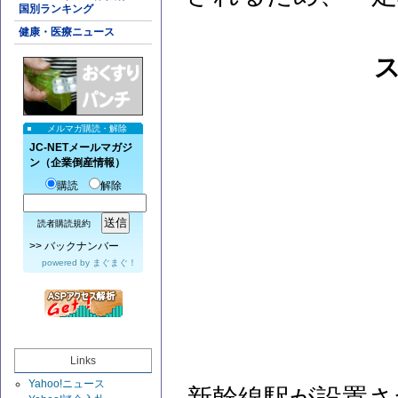
国別ランキング
健康・医療ニュース
メルマガ購読・解除
JC-NETメールマガジ
ン（企業倒産情報）
購読
解除
読者購読規約
>>
バックナンバー
powered by
まぐまぐ！
Links
Yahoo!ニュース