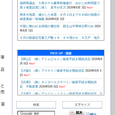
PICK UP - 倒産
年筆
具店
本と
発売
と富
検索
文字サイズ