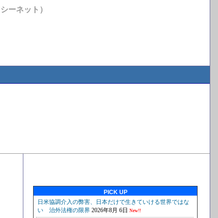
イシーネット）
PICK UP
セ