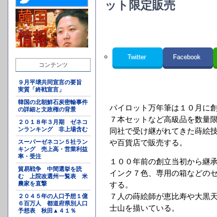
ット限定販売
Twitter
Facebook
コンテンツ
９月平壌共同宣言の要旨
実質「終戦宣言」
韓国の北朝鮮石炭密輸事件
パイロット万年筆は１０月に
の詳細と文政権の背景
７本セットなど高級品を数量
２０１８年３月期 ゼネコ
ンランキング 非上場含む
同社で受け継がれてきた蒔絵
スーパーゼネコン５社ラン
や百貨店で販売する。
キング 売上高・営業利益
率・受注
１００年前の創立当初から継
貿易戦争 中間選挙を読
インク７色、専用の箱などの
む 上院改選州一覧表 米
農家を直撃
する。
７人の蒔絵師が恵比寿や大黒天
２０４５年の人口予想１億
６百万人 都道府県別人口
士山を描いている。
予想表 秋田▲４１％