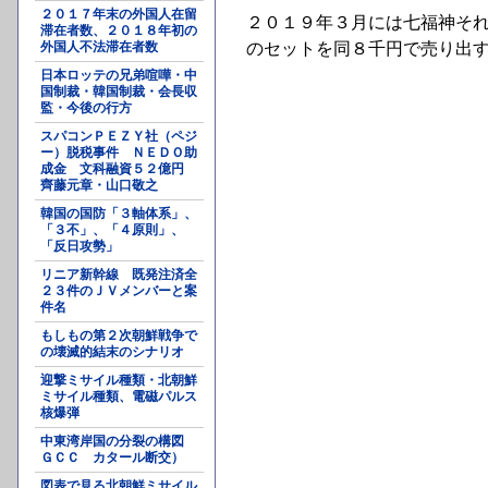
２０１７年末の外国人在留
２０１９年３月には七福神そ
滞在者数、２０１８年初の
外国人不法滞在者数
のセットを同８千円で売り出
日本ロッテの兄弟喧嘩・中
国制裁・韓国制裁・会長収
監・今後の行方
スパコンＰＥＺＹ社（ペジ
ー）脱税事件 ＮＥＤＯ助
成金 文科融資５２億円
齊藤元章・山口敬之
韓国の国防「３軸体系」、
「３不」、「４原則」、
「反日攻勢」
リニア新幹線 既発注済全
２３件のＪＶメンバーと案
件名
もしもの第２次朝鮮戦争で
の壊滅的結末のシナリオ
迎撃ミサイル種類・北朝鮮
ミサイル種類、電磁パルス
核爆弾
中東湾岸国の分裂の構図
ＧＣＣ カタール断交）
図表で見る北朝鮮ミサイル