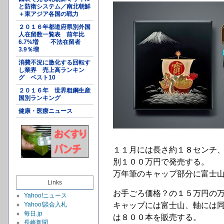
と防衛システム／南北朝鮮
＋東アジア各国の戦力
２０１６年都道府県別外国
人在留数一覧表 前年比
6.7%増 不法在留者
3.9％増
消費不況に激化する回転す
し業界 売上高ランキン
グ ベスト10
２０１６年 世界粗鋼生産
国別ランキング
健康・医療ニュース
１１月には長さ約１８センチ、
別１００万円で発売する。
万年筆のキャップ部分に富士
Links
お手ごろ価格？の１５万円の
Yahoo!ニュース
Yahoo!談合入札
キャップには富士山、軸には
毎日.jp
は８００本を販売する。
長崎新聞