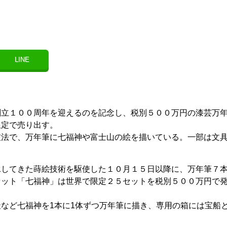
LINE
創立１００周年を迎えるのを記念し、税別５００万円の漆芸万
限定で売り出す。
技法で、万年筆に七福神や富士山の絵を描いている。一部は文
承してきた蒔絵技術を駆使した１０月１５日以降に、万年筆７
セット「七福神」は世界で限定２５セットを税別５００万円で
など七福神を1本に1体ずつ万年筆に描き、専用の箱には宝船