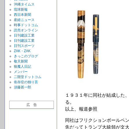
沖縄タイムス
琉球新報
西日本新聞
産経ニュース
時事ドットコム
読売オンライン
日刊建設工業
日刊建設工業
日刊スポーツ
ZAK・ZAK
きっこのブログ
敬天新聞
狼魔人日記
メンバー
二階堂ドットコム
依存症の独り言
須藤甚一郎
１９３１年に同社が結成した
る。
広 告
以上、報道参照
同社はフリクションボールペ
先だってトランプ大統領が文