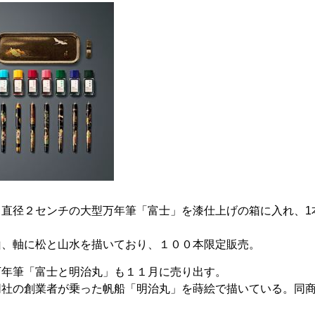
直径２センチの大型万年筆「富士」を漆仕上げの箱に入れ、1
山、軸に松と山水を描いており、１００本限定販売。
万年筆「富士と明治丸」も１１月に売り出す。
同社の創業者が乗った帆船「明治丸」を蒔絵で描いている。同