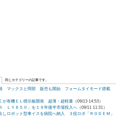
同じカテゴリーの記事です。
発 マックスと岡部 販売も開始 フォームタイモード搭載
Ｅが有機ＥＬ標示板開発 超薄・超軽量
（09/13 14:53）
ス ＬＹ６５０」を１９年後半市場投入へ
（09/11 11:31）
出しロボット型車イスを病院へ納入 ３役ロボ「ＲＯＤＥＭ」