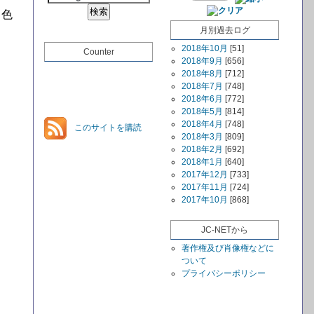
７色
月別過去ログ
2018年10月
[51]
Counter
2018年9月
[656]
2018年8月
[712]
2018年7月
[748]
2018年6月
[772]
2018年5月
[814]
2018年4月
[748]
このサイトを購読
2018年3月
[809]
2018年2月
[692]
2018年1月
[640]
2017年12月
[733]
2017年11月
[724]
2017年10月
[868]
JC-NETから
著作権及び肖像権などに
ついて
プライバシーポリシー