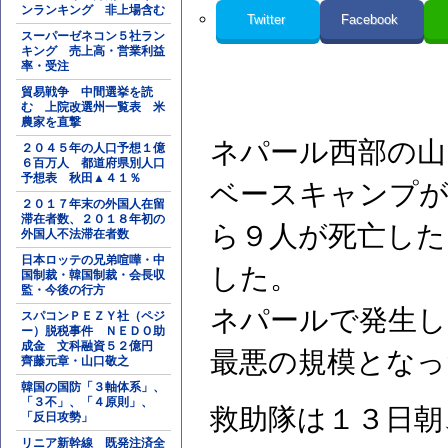
ンランキング 非上場含む
Twitter
Facebook
スーパーゼネコン５社ラン
キング 売上高・営業利益
率・受注
貿易戦争 中間選挙を読
む 上院改選州一覧表 米
農家を直撃
ネパール西部の山グ
２０４５年の人口予想１億
６百万人 都道府県別人口
予想表 秋田▲４１％
ベースキャンプが
２０１７年末の外国人在留
滞在者数、２０１８年初の
ら９人が死亡した
外国人不法滞在者数
日本ロッテの兄弟喧嘩・中
した。
国制裁・韓国制裁・会長収
監・今後の行方
ネパールで発生し
スパコンＰＥＺＹ社（ペジ
ー）脱税事件 ＮＥＤＯ助
成金 文科融資５２億円
最悪の規模となっ
齊藤元章・山口敬之
韓国の国防「３軸体系」、
「３不」、「４原則」、
救助隊は１３日朝
「反日攻勢」
リニア新幹線 既発注済全