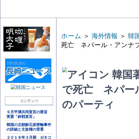
ホーム
＞
海外情報
＞
韓
死亡 ネパール・アンナ
韓国
で死亡 ネパー
コンテンツ
のパーティ
９月平壌共同宣言の要旨
実質「終戦宣言」
韓国の北朝鮮石炭密輸事件
の詳細と文政権の背景
２０１８年３月期 ゼネコ