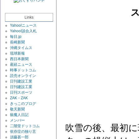
Links
Yahoo!ニュース
Yahoo!談合入札
毎日.jp
長崎新聞
沖縄タイムス
琉球新報
西日本新聞
産経ニュース
時事ドットコム
読売オンライン
日刊建設工業
日刊建設工業
日刊スポーツ
ZAK・ZAK
きっこのブログ
敬天新聞
狼魔人日記
メンバー
吹雪の後、最初に
二階堂ドットコム
依存症の独り言
須藤甚一郎