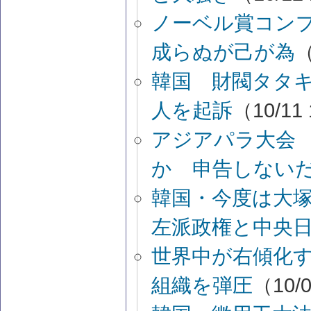
ノーベル賞コン
成らぬが己が為
（
韓国 財閥タタ
人を起訴
（10/11
アジアパラ大会
か 申告しない
韓国・今度は大
左派政権と中央
世界中が右傾化
組織を弾圧
（10/0