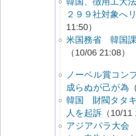
韓国、徴用工大法
２９９社対象へ
11:50）
米国務省 韓国
（10/06 21:08）
ノーベル賞コン
成らぬが己が為
（
韓国 財閥タタ
人を起訴
（10/11
アジアパラ大会