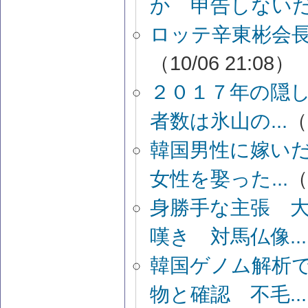
か 申告しないだ.
ロッテ辛東彬会
（10/06 21:08）
２０１７年の隠し
者数は氷山の...
（
韓国男性に嫁いだ
女性を娶った...
（
身勝手な主張 
嘆き 対馬仏像...
韓国ゲノム解析
物と確認 不毛...