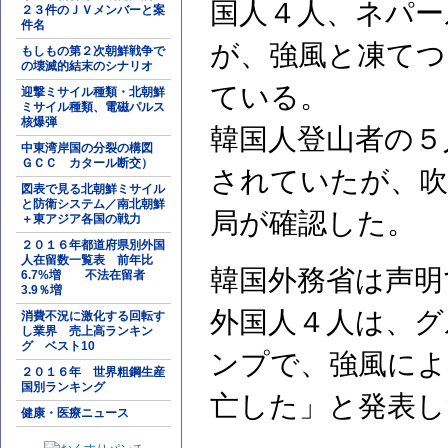
国人４人、ネパー
２３件のＪＶメンバーと案
件名
が、強風と凍てつ
もしもの第２次朝鮮戦争で
の壊滅的結末のシナリオ
ている。
迎撃ミサイル種類・北朝鮮
ミサイル種類、電磁パルス
核爆弾
韓国人登山者の５
中東湾岸国の分裂の構図
ＧＣＣ カタール断交）
されていたが、
図表で見る北朝鮮ミサイル
と防衛システム／南北朝鮮
局が確認した。
＋東アジア各国の戦力
２０１６年都道府県別外国
人在留数一覧表 前年比
韓国外務省は声明
6.7%増 不法在留者
3.9％増
外国人４人は、グ
消費不況に激化する回転す
し業界 売上高ランキン
グ ベスト10
ンプで、強風によ
２０１６年 世界粗鋼生産
国別ランキング
亡した」と発表し
健康・医療ニュース