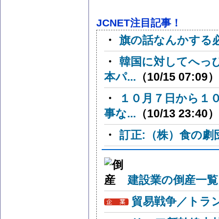
JCNET注目記事！
・
旗の話なんかする
・
韓国に対してへっ
本パ...
（10/15 07:09）
・
１０月７日から１
事な...
（10/13 23:40）
・
訂正:（株）食の劇
建設業の倒産一覧
貿易戦争／トラン