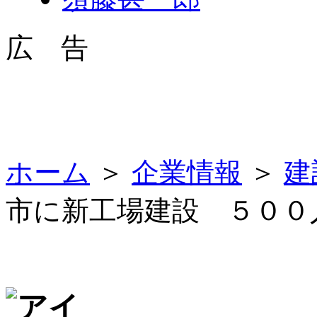
広 告
ホーム
＞
企業情報
＞
建
市に新工場建設 ５００