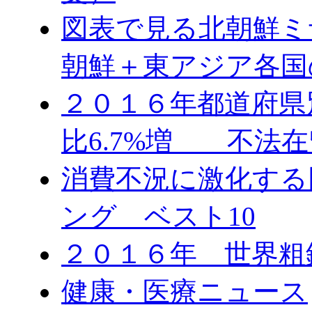
図表で見る北朝鮮ミ
朝鮮＋東アジア各国
２０１６年都道府県
比6.7%増 不法在
消費不況に激化する
ング ベスト10
２０１６年 世界粗
健康・医療ニュース