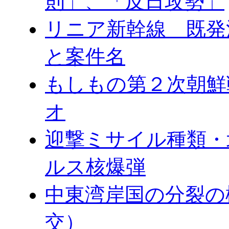
則」、「反日攻勢」
リニア新幹線 既発
と案件名
もしもの第２次朝鮮
オ
迎撃ミサイル種類・
ルス核爆弾
中東湾岸国の分裂の
交）