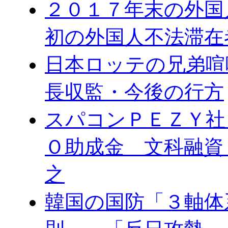
２０１７年末の外国
初の外国人不法滞在
日本ロッテの兄弟喧
長収監・今後の行方
スパコンＰＥＺＹ社
Ｏ助成金 文科融資
之
韓国の国防「３軸体