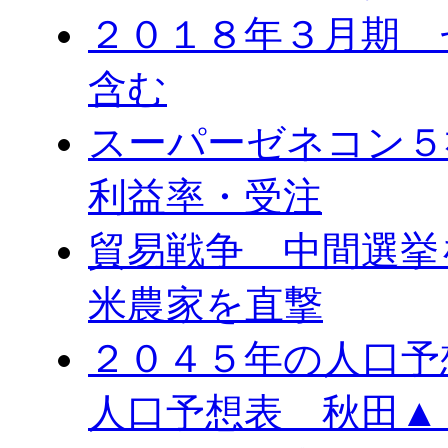
２０１８年３月期 
含む
スーパーゼネコン５
利益率・受注
貿易戦争 中間選
米農家を直撃
２０４５年の人口予
人口予想表 秋田▲