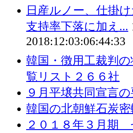
日産ルノー、仕掛
支持率下落に加え...
2018:12:03:06:44:33
韓国・徴用工裁判の
覧リスト２６６社
９月平壌共同宣言の
韓国の北朝鮮石炭密
２０１８年３月期 