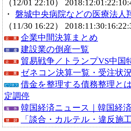
（12/01 22:10）
2018:12:01:22:10:
・
磐城中央病院などの医療法人翔
（11/30 16:22）
2018:11:30:16:22:
企業中間決算まとめ
建設業の倒産一覧
貿易戦争／トランプVS中国
ゼネコン決算一覧・受注状
借金を整理する債務整理と
定調停
韓国経済ニュース｜韓国経
「談合・カルテル・違反施