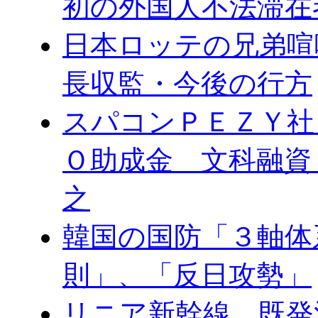
初の外国人不法滞在
日本ロッテの兄弟喧
長収監・今後の行方
スパコンＰＥＺＹ社
Ｏ助成金 文科融資
之
韓国の国防「３軸体
則」、「反日攻勢」
リニア新幹線 既発