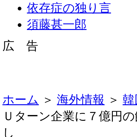
依存症の独り言
須藤甚一郎
広 告
ホーム
＞
海外情報
＞
韓
Ｕターン企業に７億円の
し