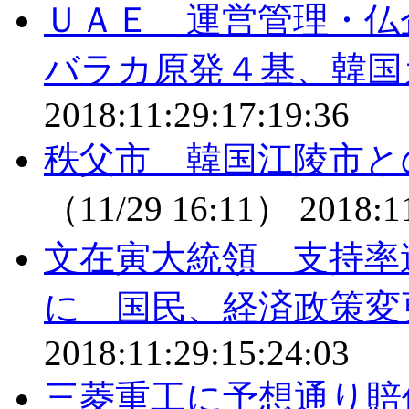
ＵＡＥ 運営管理・仏
バラカ原発４基、韓国
2018:11:29:17:19:36
秩父市 韓国江陵市と
（11/29 16:11）
2018:1
文在寅大統領 支持率
に 国民、経済政策変
2018:11:29:15:24:03
三菱重工に予想通り賠