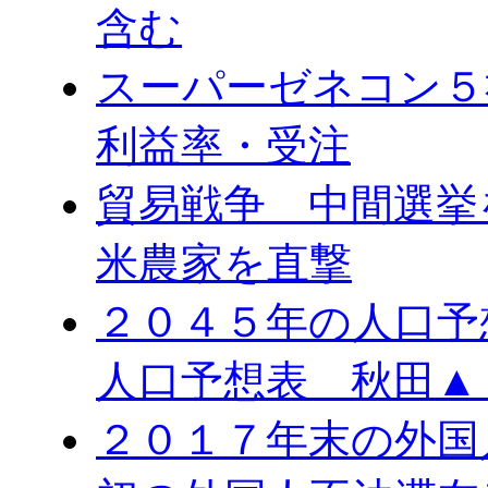
含む
スーパーゼネコン５
利益率・受注
貿易戦争 中間選
米農家を直撃
２０４５年の人口予
人口予想表 秋田▲
２０１７年末の外国