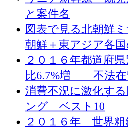
と案件名
図表で見る北朝鮮ミ
朝鮮＋東アジア各国
２０１６年都道府県
比6.7%増 不法在
消費不況に激化する
ング ベスト10
２０１６年 世界粗