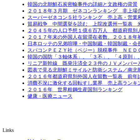
韓国の北朝鮮石炭密輸事件の詳細と文政権の背景
２０１８年３月期 ゼネコンランキング 非上場
スーパーゼネコン５社ランキング 売上高・営業
貿易戦争 中間選挙を読む 上院改選州一覧表 
２０４５年の人口予想１億６百万人 都道府県別
２０１７年末の外国人在留滞在者数、２０１８年
日本ロッテの兄弟喧嘩・中国制裁・韓国制裁・会
スパコンＰＥＺＹ社（ペジー）脱税事件 ＮＥＤ
韓国の国防「３軸体系」、「３不」、「４原則」
リニア新幹線 既発注済全２３件のＪＶメンバー
図表で見る北朝鮮ミサイルと防衛システム／南北
２０１６年都道府県別外国人在留数一覧表 前年比6
消費不況に激化する回転すし業界 売上高ランキン
２０１６年 世界粗鋼生産国別ランキング
健康・医療ニュース
Links