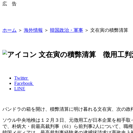
広 告
ホーム
＞
海外情報
＞
韓国政治・軍事
＞ 文在寅の積弊清算
文在寅の積弊清算 徴用工判
Twitter
Facebook
LINE
パンドラの箱を開け、積弊清算に明け暮れる文在寅、次の政
ソウル中央地検は１２月３日、元徴用工が日本企業を相手取
で、朴炳大・前最高裁判事（61）ら前判事2人について、職
韓国メディアは、最高裁判事経験者の逮捕状請求は憲政史上