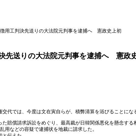
 徴用工判決先送りの大法院元判事を逮捕へ 憲政史上初
決先送りの大法院元判事を逮捕へ 憲政
権交代では、今度は文在寅自らが、積弊清算を浴びることにな
った賠償請求訴訟をめぐり、最高裁が日韓関係悪化を懸念する
権乱用などの容疑で逮捕状を地裁に請求した。
初と伝えた。