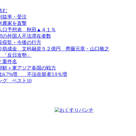
含む
利益率・受注
米農家を直撃
人口予想表 秋田▲４１％
初の外国人不法滞在者数
長収監・今後の行方
Ｏ助成金 文科融資５２億円 齊藤元章・山口敬之
、「反日攻勢」
と案件名
朝鮮＋東アジア各国の戦力
.7%増 不法在留者3.9％増
グ ベスト10