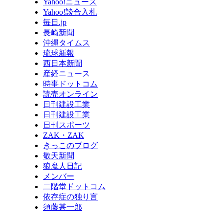
Yahoo!ニュース
Yahoo!談合入札
毎日.jp
長崎新聞
沖縄タイムス
琉球新報
西日本新聞
産経ニュース
時事ドットコム
読売オンライン
日刊建設工業
日刊建設工業
日刊スポーツ
ZAK・ZAK
きっこのブログ
敬天新聞
狼魔人日記
メンバー
二階堂ドットコム
依存症の独り言
須藤甚一郎