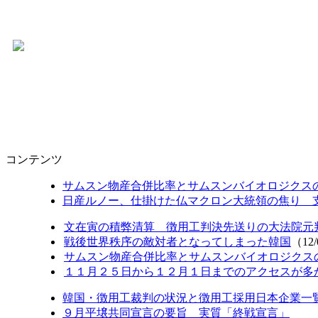
コンテンツ
サムスン物産合併比率とサムスンバイオロジクス
日産ルノー、仕掛けた仏マクロン大統領の焦り 支持
文在寅の積弊清算 徴用工判決先送りの大法院元判事
戦後世界秩序の敵対者となってしまった韓国
（12/
サムスン物産合併比率とサムスンバイオロジクス
１１月２５日から１２月１日までのアクセスが多かっ
韓国・徴用工裁判の状況と徴用工採用日本企業一
９月平壌共同宣言の要旨 実質「終戦宣言」