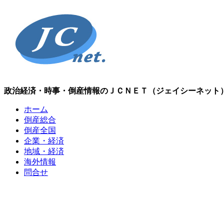
政治経済・時事・倒産情報のＪＣＮＥＴ（ジェイシーネット
ホーム
倒産総合
倒産全国
企業・経済
地域・経済
海外情報
問合せ