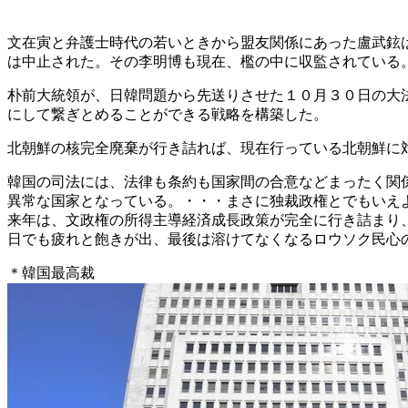
文在寅と弁護士時代の若いときから盟友関係にあった盧武鉉
は中止された。その李明博も現在、檻の中に収監されている
朴前大統領が、日韓問題から先送りさせた１０月３０日の大
にして繋ぎとめることができる戦略を構築した。
北朝鮮の核完全廃棄が行き詰れば、現在行っている北朝鮮に
韓国の司法には、法律も条約も国家間の合意などまったく関
異常な国家となっている。・・・まさに独裁政権とでもいえ
来年は、文政権の所得主導経済成長政策が完全に行き詰まり
日でも疲れと飽きが出、最後は溶けてなくなるロウソク民心
＊韓国最高裁