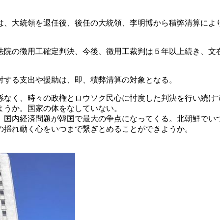
は、大統領を退任後、後任の大統領、李明博から積弊清算によ
。
法院の徴用工確定判決、今後、徴用工裁判は５年以上続き、文
対する支出や援助は、即、積弊清算の対象となる。
係なく、時々の政権とロウソク民心に忖度した判決を行い続け
ようか。国家の体をなしていない。
、国内経済問題が韓国で最大の争点になってくる。北朝鮮でい
の揺れ動く心をいつまで繋ぎとめることができようか。