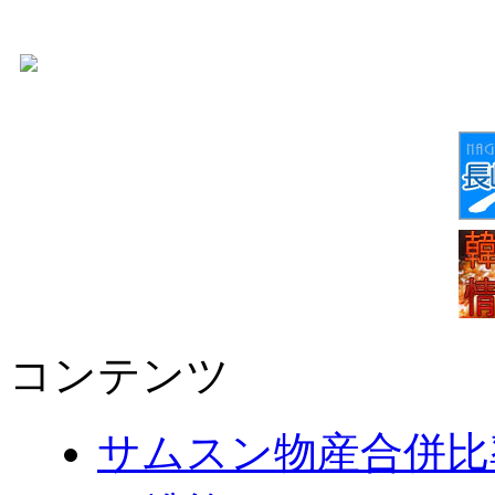
コンテンツ
サムスン物産合併比