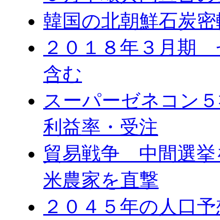
韓国の北朝鮮石炭密
２０１８年３月期 
含む
スーパーゼネコン５
利益率・受注
貿易戦争 中間選
米農家を直撃
２０４５年の人口予