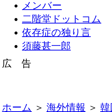
メンバー
二階堂ドットコム
依存症の独り言
須藤甚一郎
広 告
ホーム
＞
海外情報
＞
韓