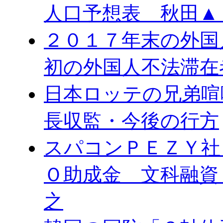
人口予想表 秋田▲
２０１７年末の外国
初の外国人不法滞在
日本ロッテの兄弟喧
長収監・今後の行方
スパコンＰＥＺＹ社
Ｏ助成金 文科融資
之