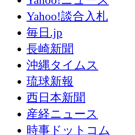
Yahoo!談合入札
毎日.jp
長崎新聞
沖縄タイムス
琉球新報
西日本新聞
産経ニュース
時事ドットコム