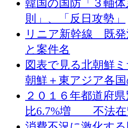
韓国の国防「３軸体
則」、「反日攻勢」
リニア新幹線 既発
と案件名
図表で見る北朝鮮ミ
朝鮮＋東アジア各国
２０１６年都道府県
比6.7%増 不法在
消費不況に激化する