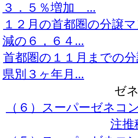
３．５％増加 ...
１２月の首都圏の分譲マ
減の６，６４...
首都圏の１１月までの分
県別３ヶ年月...
ゼ
（６）スーパーゼネコ
注推移