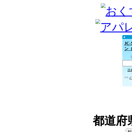
JC
ン
読
>>
都道府