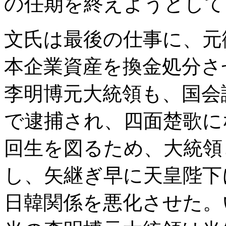
の任期を終えようとして
文氏は最後の仕事に、元
本企業資産を換金処分さ
李明博元大統領も、国会
で逮捕され、四面楚歌に
回生を図るため、大統領
し、矢継ぎ早に天皇陛下
日韓関係を悪化させた。