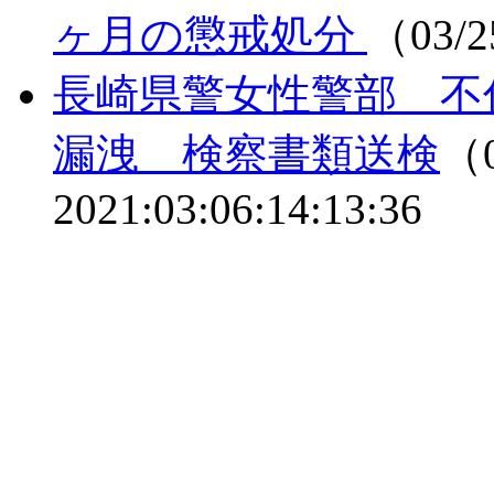
ヶ月の懲戒処分
（03/2
長崎県警女性警部 不
漏洩 検察書類送検
（0
2021:03:06:14:13:36