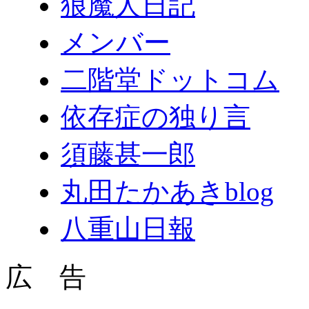
狼魔人日記
メンバー
二階堂ドットコム
依存症の独り言
須藤甚一郎
丸田たかあきblog
八重山日報
広 告