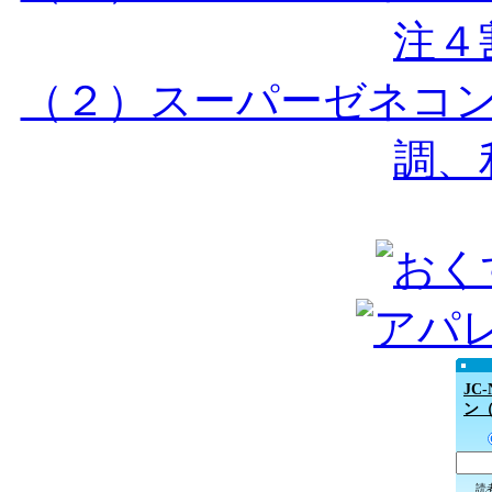
注４割
（２）スーパーゼネコ
調、利
JC
ン
読