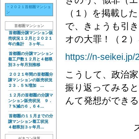
きのう、似非（エ
・
２０２１首都圏マンショ
（１）を掲載した
ン
で、きょうも引き
首都圏マンション
首都圏分譲マンション販
オの大罪！（２）
売状況１２月と２０２１
年の集計 ３ヶ年...
首都圏の分譲マンション
https://n-seikei.j
着工戸数１２月と４都県
別３ヶ年月別推移
こうして、政治家
２０２１年間の首都圏分
譲マンションの販売状況
振り返ってみると
２３．５％増加 ...
１２月の首都圏の分譲マ
んて発想ができる
ンション販売状況 ９．
７％減の６，６４...
首都圏の１１月までの分
譲マンション着工状況
４都県別３ヶ年月...
ゼネコン決算