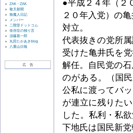
●平成２４年（２
ZAK・ZAK
敬天新聞
２０年入党）の亀
狼魔人日記
メンバー
対立。
二階堂ドットコム
依存症の独り言
須藤甚一郎
代表抜きの党所属
丸田たかあきblog
八重山日報
受けた亀井氏を党
解任。自民党の石
広 告
のがある。（国民
公私に渡ってバッ
が連立に残りたい
した。私利・私欲
下地氏は国民新党