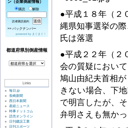
ン（企業倒産情報）
購読
解除
●平成１８年（２
読者購読規約
縄県知事選挙の際
>>
バックナンバー
powered by
まぐまぐ！
氏は落選
都道府県別倒産情報
●平成２２年（２
会の質疑において
鳩山由紀夫首相が
Links
きない場合、下地
毎日.jp
長崎新聞
で明言したが、そ
西日本新聞
産経ニュース
時事ドットコム
弁明さえも無かっ
読売オンライン
日刊建設工業
日刊スポーツ