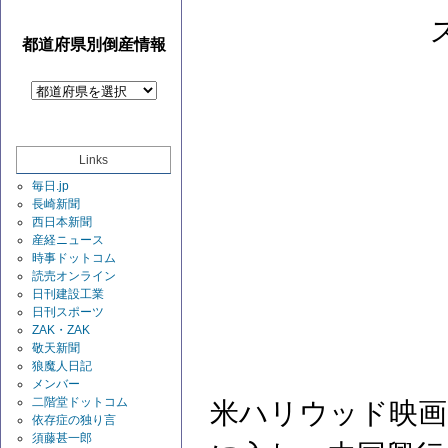
都道府県別倒産情報
Links
毎日.jp
長崎新聞
西日本新聞
産経ニュース
時事ドットコム
読売オンライン
日刊建設工業
日刊スポーツ
ZAK・ZAK
敬天新聞
狼魔人日記
メンバー
二階堂ドットコム
米ハリウッド映画
依存症の独り言
須藤甚一郎