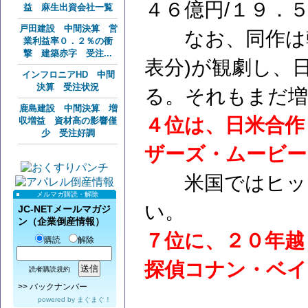
４６億円/１９．５
益 麻生出資会社一覧
戸田建設 中間決算 営
なお、同作は韓
業利益率０．２％の衝
撃 建築赤字 受注...
表分)が観劇し、
インフロニアHD 中間
決算 受注状況
る。それもまだ増
鹿島建設 中間決算 増
４位は、日米合作
収増益 資材高の影響僅
少 受注好調
ザーズ・ムービー
米国ではヒット
メルマガ購読・解除
い。
JC-NETメールマガジ
ン（企業倒産情報）
７位に、２０年越
購読
解除
探偵コナン・ベイ
読者購読規約
>>
バックナンバー
powered by
まぐまぐ！