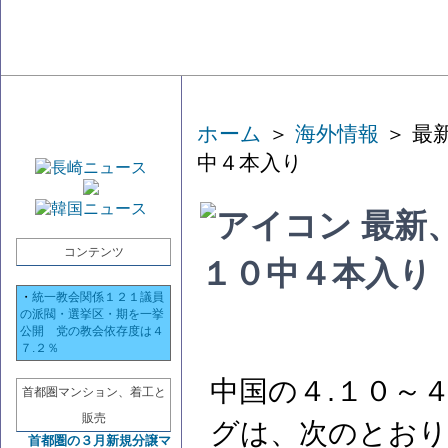
ホーム
＞
海外情報
＞ 最
中４本入り
最新
コンテンツ
１０中４本入り
・
統一教会関係１２１議員
の派閥・選挙区・期を一挙
公開 党の教会依存度は４
７.２％
中国の４.１０～
首都圏マンション、着工と
販売
グは、次のとおり
首都圏の３月新規分譲マ