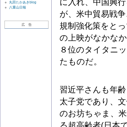
に入れ、中国興行
丸田たかあきblog
八重山日報
が、米中貿易戦争、
規制強化策をとっ
広 告
の上映がなかなか
８位のタイタニッ
たものだ。
習近平さんも年齢
太子党であり、文
のお坊ちゃま、米
る超高齢者(日本