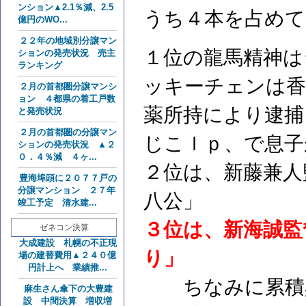
ンション▲2.1％減、2.5
うち４本を占めて
億円のWO...
２２年の地域別分譲マン
１位の龍馬精神は
ションの発売状況 売主
ランキング
ッキーチェンは香
２月の首都圏分譲マンシ
ョン ４都県の着工戸数
薬所持により逮捕
と発売状況
２月の首都圏の分譲マン
じこｌｐ、で息子
ションの発売状況 ▲２
０．４％減 ４ヶ...
２位は、新藤兼人
豊海埠頭に２０７７戸の
分譲マンション ２７年
八公」
竣工予定 清水建...
３位は、新海誠監
ゼネコン決算
大成建設 札幌の不正現
り」
場の建替費用▲２４０億
円計上へ 業績推...
ちなみに累積興
麻生さん傘下の大豊建
設 中間決算 増収増