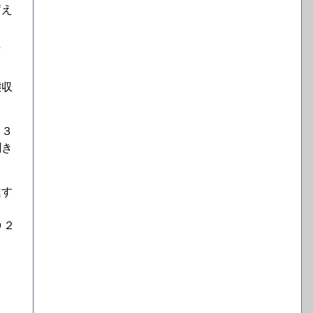
蓄え
た
態収
。３
聞き
達す
０２