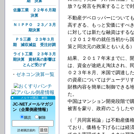
期 決算
放？な発言を拘束することで
佐藤工業 ２２年６月期
決算
不動産デベロッパーについて
ＮＩＰＰＯ ２３／３月
高すぎる、もっと安価にすべ
期決算
に対しては新たな融資はする
（２０１２年の就任当初から国
ＰＳ三菱 ２３年３月
期 減収減益 受注好調
策と同次元の政策ともいえる
ライト工業 ２３年３月
結果、２０１７年末までに、
期決算 資材高の影響ほ
とんど受けず
は、資金が途絶え淘汰され、
０２３年８月、米国で調達し
・
ゼネコン決算一覧
の資産についてはデューデリ
財務内容を簡単に制御できる
た。
メルマガ購読・解除
中国はマンション開発段階で
JC-NETメールマガジ
被害を蒙り、政府のこうした
ン（企業倒産情報）
購読
解除
（「共同富裕論」は不動産価
ており、価格を下げるには経
読者購読規約