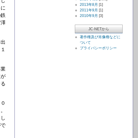
とし
2013年8月
[1]
ドに
2011年9月
[1]
の鉄
2010年9月
[3]
宮澤
JC-NETから
著作権及び肖像権などに
輸出
ついて
プライバシーポリシー
／１
事業
業が
なる
２０
る。
スし
がで