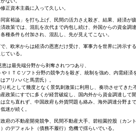
しかない。
の修正資本主義に入って久しい。
共同富裕論」を打ち上げ、民間の活力さえ殺ぎ、結果、経済が
経済政策では、混乱を次代まで内包し続け、外国からの資金調
、各種条件も付加され、混乱し、先が見えてこない。
下で、欧米からは経済の恩恵だけ受け、軍事力を世界に誇示す
生じている。
恩恵は最先端分野から剥奪されつつあり、
トやＩＴＣソフト分野の競争力を殺ぎ、統制を強め、内需経済
作はアリハバと馬雲氏）。
切り札として幾度となく景気刺激策に利用し、奏功させてきた
動産政策にすでに多くが経営破綻し、国内外から資金調達して
社は立ち直れず、中国政府も外貨問題も絡み、海外調達分野ま
き低迷が続く。
方政府の不動産開発競争、民間不動産大手、碧桂園控股（カン
ス）のデフォルト（債務不履行）危機で揺らいでいる。