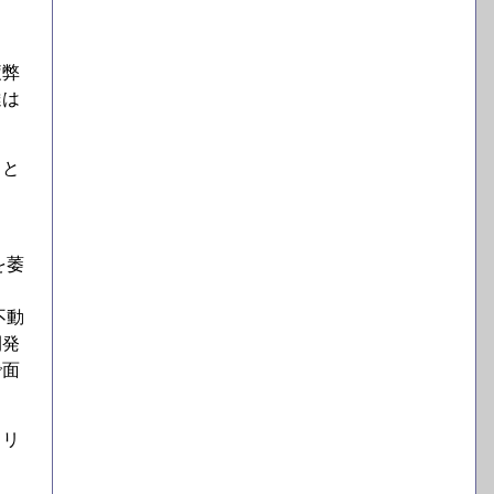
疲弊
達は
ると
を萎
不動
開発
で面
トリ