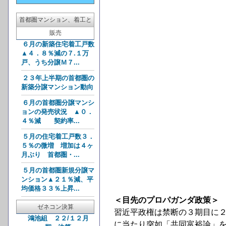
首都圏マンション、着工と
販売
６月の新築住宅着工戸数
▲４．８％減の７.１万
戸、うち分譲Ｍ７...
２３年上半期の首都圏の
新築分譲マンション動向
６月の首都圏分譲マンシ
ョンの発売状況 ▲０．
４％減 契約率...
５月の住宅着工戸数３．
５％の微増 増加は４ヶ
月ぶり 首都圏・...
５月の首都圏新規分譲マ
ンション▲２１％減、平
均価格３３％上昇...
＜目先のプロパガンダ政策＞
ゼネコン決算
習近平政権は禁断の３期目に
鴻池組 ２２/１２月
に当たり突如「共同富裕論」