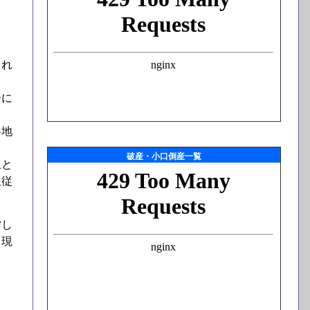
され
ーに
各地
破産・小口倒産一覧
上と
服従
営し
出現