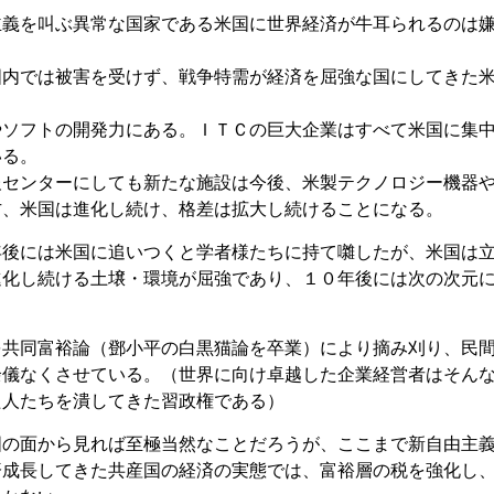
主義を叫ぶ異常な国家である米国に世界経済が牛耳られるのは
国内では被害を受けず、戦争特需が経済を屈強な国にしてきた
やソフトの開発力にある。ＩＴＣの巨大企業はすべて米国に集
いる。
報センターにしても新たな施設は今後、米製テクノロジー機器
方、米国は進化し続け、格差は拡大し続けることになる。
年後には米国に追いつくと学者様たちに持て囃したが、米国は
進化し続ける土壌・環境が屈強であり、１０年後には次の次元
を共同富裕論（鄧小平の白黒猫論を卒業）により摘み刈り、民
余儀なくさせている。（世界に向け卓越した企業経営者はそん
た人たちを潰してきた習政権である）
国の面から見れば至極当然なことだろうが、ここまで新自由主
済成長してきた共産国の経済の実態では、富裕層の税を強化し