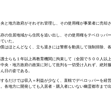
」
中央と地方政府がそれぞれ管理し、その使用権が事業者に売却
既存の住居地域から住民を追い出し、その使用権をテベロッパ
得ていた。
補償はほとんどなく、立ち退きには警察を動員して強制排除、
弁護士らも１年以上再教育機関に拘束して（全国で５００人以
、中央・地方政府の政策に対して批判を一切受け入れず、絶対
こん日の姿である。
却するだけでは収入＝利益が少なく、直轄でデベロッパーを経
た。各地方に開発しても入居者・購入者にいない幽霊都市まで