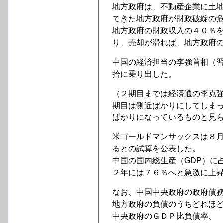
地方政府は、不動産企業に土
てきた地方政府が財政破綻の
地方政府の財政収入の４０％
り、売却が滞れば、地方政府
中国の経済担当の李強首相（
拾に乗り出した。
（２期目までは経済通の李克
期目は側近ばかりにしてしま
ばかりになっているものと見
米ゴールドマンサックスは８
るとの試算を公表した。
中国の国内総生産（GDP）に
２年には７６％へと急激に上
なお、中国中央政府の政府債
地方政府の負債のうちどれほ
中央政府のＧＤＰ比負債率、