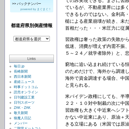
てのみ実現できる。まさに習
>>
バックナンバー
ているが、不動産業界には多
powered by
まぐまぐ！
できるものではない。金利高
槌による産業崩壊が続き、未
都道府県別倒産情報
首相だった・・・米圧力に従
習政権は奢った政策の失敗か
低迷、消費が増えず内需不振
５～２４／就学者除外）と、
Links
窮地に追い込まれ続けている
毎日.jp
のためだけで、海外から調達
長崎新聞
西日本新聞
海外で資金調達する場合、中
産経ニュース
と見られる。
時事ドットコム
読売オンライン
米バイデン政権にしても、半
日刊建設工業
日刊スポーツ
２２・１０対中制裁の次に中
ZAK・ZAK
習政権も大きく中近東へシフ
敬天新聞
かない中近東にあり、原油＋
狼魔人日記
メンバー
きる立場にある（米国では原
二階堂ドットコム