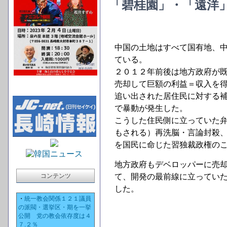
「碧桂園」・「遠洋
中国の土地はすべて国有地、
ている。
２０１２年前後は地方政府が
売却して巨額の利益＝収入を
追い出された居住民に対する
で暴動が発生した。
こうした住民側に立っていた
もされる）再洗脳・言論封殺
を国民に命じた習独裁政権の
地方政府もデベロッパーに売
コンテンツ
て、開発の最前線に立ってい
した。
・
統一教会関係１２１議員
の派閥・選挙区・期を一挙
公開 党の教会依存度は４
７.２％