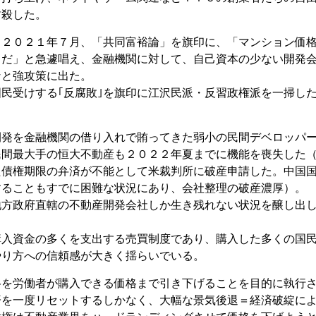
封殺した。
も２０２１年７月、「共同富裕論」を旗印に、「マンション価
きだ」と急遽唱え、金融機関に対して、自己資本の少ない開発
なと強攻策に出た。
民受けする｢反腐敗｣を旗印に江沢民派・反習政権派を一掃し
）
開発を金融機関の借り入れで賄ってきた弱小の民間デベロッパ
民間最大手の恒大不動産も２０２２年夏までに機能を喪失した
た債権期限の弁済が不能として米裁判所に破産申請した。中国
することもすでに困難な状況にあり、会社整理の破産濃厚）。
地方政府直轄の不動産開発会社しか生き残れない状況を醸し出
購入資金の多くを支出する売買制度であり、購入した多くの国
やり方への信頼感が大きく揺らいでいる。
格を労働者が購入できる価格まで引き下げることを目的に執行
済を一度リセットするしかなく、大幅な景気後退＝経済破綻に