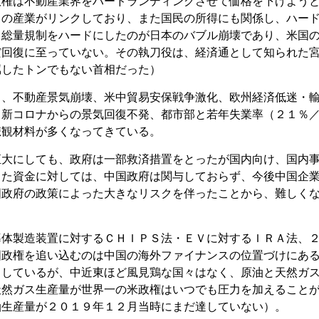
政権は不動産業界をハードランディングさせて価格を下げよう
くの産業がリンクしており、また国民の所得にも関係し、ハー
・総量規制をハードにしたのが日本のバブル崩壊であり、米国
だ回復に至っていない。その執刀役は、経済通として知られた
属したトンでもない首相だった）
ら、不動産景気崩壊、米中貿易安保戦争激化、欧州経済低迷・
、新コロナからの景気回復不発、都市部と若年失業率（２１％
悲観材料が多くなってきている。
恒大にしても、政府は一部救済措置をとったが国内向け、国内
した資金に対しては、中国政府は関与しておらず、今後中国企
国政府の政策によった大きなリスクを伴ったことから、難しく
導体製造装置に対するＣＨＩＰＳ法・ＥＶに対するＩＲＡ法、
国政権を追い込むのは中国の海外ファイナンスの位置づけにあ
トしているが、中近東ほど風見鶏な国々はなく、原油と天然ガ
天然ガス生産量が世界一の米政権はいつでも圧力を加えること
油生産量が２０１９年１２月当時にまだ達していない）。