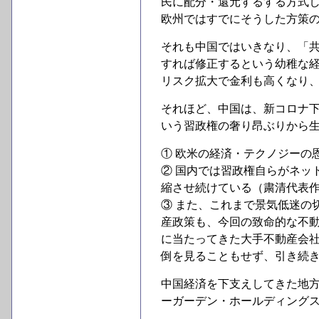
民に配分・還元するする方式
欧州ではすでにそうした方策
それも中国ではいきなり、「
すれば修正するという幼稚な
リスク拡大で金利も高くなり
それほど、中国は、新コロナ
いう習政権の奢り昂ぶりから
① 欧米の経済・テクノジーの
② 国内では習政権自らがネッ
縮させ続けている（粛清代表
③ また、これまで景気低迷の
産政策も、今回の致命的な不
に当たってきた大手不動産会
倒を見ることもせず、引き続
中国経済を下支えしてきた地
ーガーデン・ホールディング