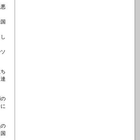
嫌悪
米国
中し
やソ
立ち
に達
間の
なに
義の
、国