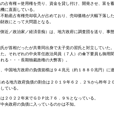
地の占有権＝使用権を売り、資金を貸し付け、開発させ、富を
危機に直面している。
を不動産占有権売却収入が占めており、売却価格が大幅下落し
の財政にとって大問題となる。
習側近／政治家／経済音痴）は、地方政府に調査団を送り、事
強氏が首相だったが共青同出身で太子党の習氏と対立していた
った。それぞれの中央常任政治局員（７人）の傘下要員も御用
られる・・・長期独裁政権の大弊害）。
月、中国地方政府の負債規模は９４兆元（約１８８０兆円）に
占める地方政府負債の割合は２０１９年６２．２％から昨年２
昇している。
務は２０２２年末でＧＤＰ比７６．９％となっている。
ど中央政府の負債に入っているのかは不知。