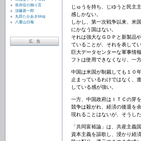
依存症の独り言
じゅうを持ち、じゆうと民主
須藤甚一郎
感しかない。
丸田たかあきblog
しかし、第一次戦争以来、米
八重山日報
にかなう国はない。
それは強大なＧＤＰと新製品
広 告
ていることが、それを表して
巨大データセンターな軍事情
フトは使用できなくなり、一
中国は米国が制裁しても１０
止まっているわけではなく、
している感が強い。
一方、中国政府はＩＴＣの芽
競争は殺がれ、経済の後退を
現れることはないが、そうし
「共同富裕論」は、共産主義
資本主義を謳歌し、浸かり経