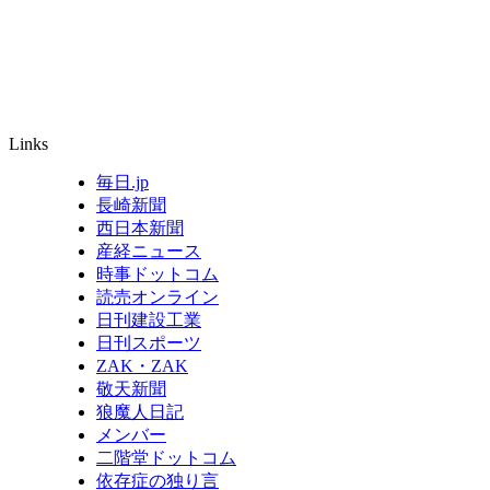
Links
毎日.jp
長崎新聞
西日本新聞
産経ニュース
時事ドットコム
読売オンライン
日刊建設工業
日刊スポーツ
ZAK・ZAK
敬天新聞
狼魔人日記
メンバー
二階堂ドットコム
依存症の独り言