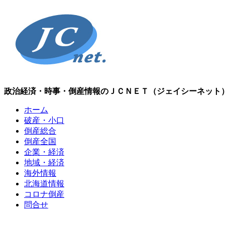
政治経済・時事・倒産情報のＪＣＮＥＴ（ジェイシーネット
ホーム
破産・小口
倒産総合
倒産全国
企業・経済
地域・経済
海外情報
北海道情報
コロナ倒産
問合せ