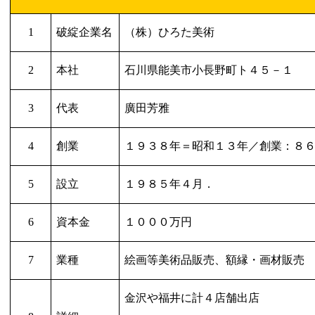
1
破綻企業名
（株）ひろた美術
2
本社
石川県能美市小長野町ト４５－１
3
代表
廣田芳雅
4
創業
１９３８年＝昭和１３年／創業：８
5
設立
１９８５年４月．
6
資本金
１０００万円
7
業種
絵画等美術品販売、額縁・画材販売
金沢や福井に計４店舗出店