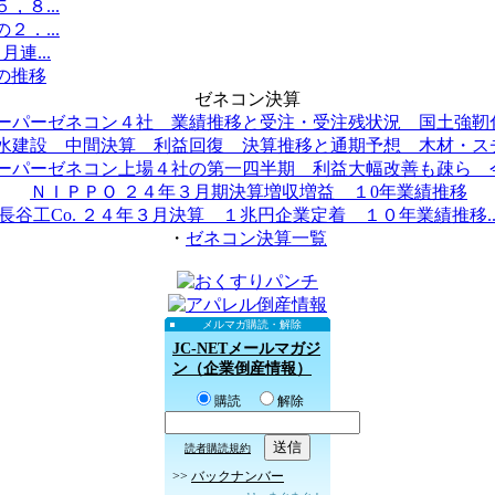
８...
．...
連...
の推移
ゼネコン決算
ーパーゼネコン４社 業績推移と受注・受注残状況 国土強靭化.
水建設 中間決算 利益回復 決算推移と通期予想 木材・スチ.
ーパーゼネコン上場４社の第一四半期 利益大幅改善も疎ら 今.
ＮＩＰＰＯ ２４年３月期決算増収増益 １0年業績推移
長谷工Co. ２４年３月決算 １兆円企業定着 １０年業績推移..
・
ゼネコン決算一覧
メルマガ購読・解除
JC-NETメールマガジ
ン（企業倒産情報）
購読
解除
読者購読規約
>>
バックナンバー