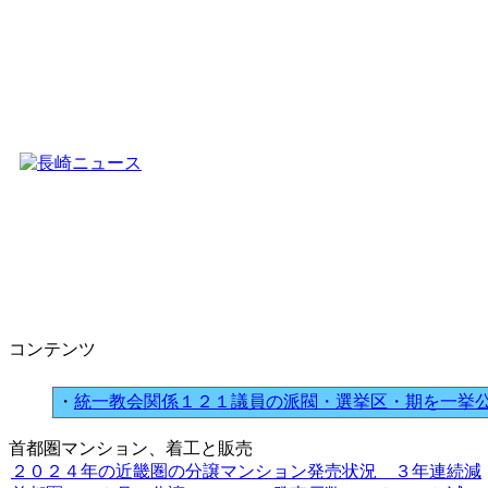
コンテンツ
・
統一教会関係１２１議員の派閥・選挙区・期を一挙
首都圏マンション、着工と販売
２０２４年の近畿圏の分譲マンション発売状況 ３年連続減