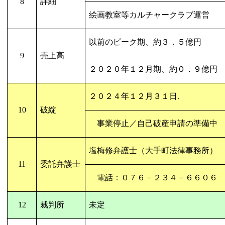
8
詳細
絵画教室等カルチャークラブ運営
以前のピーク期、約３．５億円
9
売上高
２０２０年１２月期、約０．９億円
２０２４年１２月３１日
.
10
破綻
事業停止／自己破産申請の準備中
塩梅修弁護士（大手町法律事務所）
11
委託弁護士
電話：０７６－２３４－６６０６
12
裁判所
未定