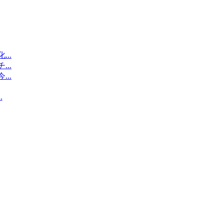
..
..
..
.