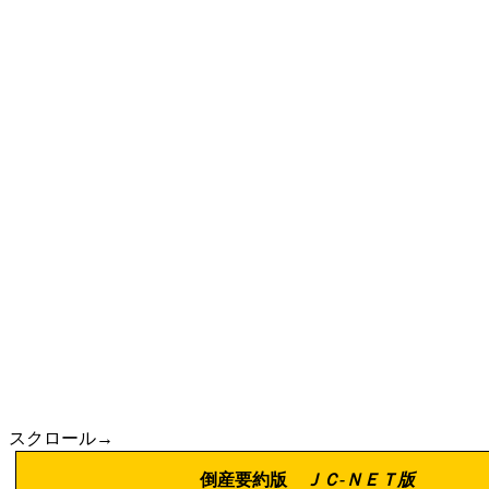
スクロール→
倒産要約版
ＪＣ
-
ＮＥＴ版