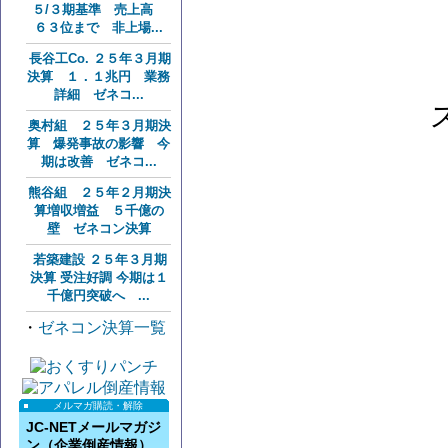
５/３期基準 売上高
６３位まで 非上場...
長谷工Co. ２５年３月期
決算 １．１兆円 業務
詳細 ゼネコ...
奥村組 ２５年３月期決
算 爆発事故の影響 今
期は改善 ゼネコ...
熊谷組 ２５年２月期決
算増収増益 ５千億の
壁 ゼネコン決算
若築建設 ２５年３月期
決算 受注好調 今期は１
千億円突破へ ...
・
ゼネコン決算一覧
メルマガ購読・解除
JC-NETメールマガジ
ン（企業倒産情報）