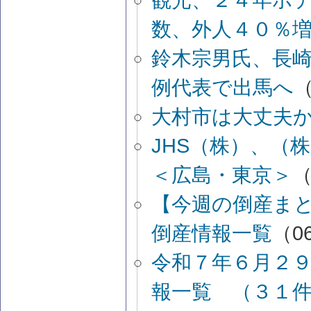
数、外人４０％
鈴木宗男氏、長崎
例代表で出馬へ
（
大村市は大丈夫
JHS（株）、
＜広島・東京＞
（
【今週の倒産ま
倒産情報一覧
（06
令和７年６月２
報一覧 （３１