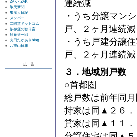
連続減
ZAK・ZAK
敬天新聞
狼魔人日記
・うち分譲マンシ
メンバー
二階堂ドットコム
戸、２ヶ月連続減
依存症の独り言
須藤甚一郎
・うち戸建分譲住
丸田たかあきblog
八重山日報
戸、２ヶ月連続減
広 告
３．地域別戸数
○首都圏
総戸数は前年同月
持家は同▲２６．
貸家は同▲１１．
分譲住宅は同▲５