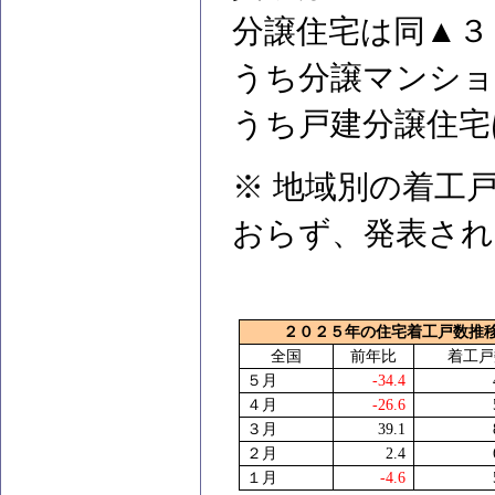
分譲住宅は同▲３
うち分譲マンショ
うち戸建分譲住宅
※ 地域別の着工
おらず、発表され
２０２５年の住宅着工戸数推
全国
前年比
着工戸
５月
-34.4
４月
-26.6
３月
39.1
２月
2.4
１月
-4.6