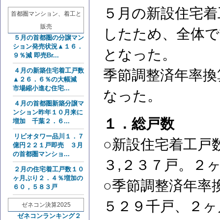
５月の新設住宅着
首都圏マンション、着工と
販売
したため、全体で
５月の首都圏の分譲マン
ション発売状況▲１６．
となった。
９％減 即売Br...
４月の新築住宅着工戸数
季節調整済年率換
▲２６．６％の大幅減
市場縮小進む住宅...
なった。
４月の首都圏新築分譲マ
ンション昨年１０月来に
１．総戸数
増加 千葉２．６...
リビオタワー品川１．７
○新設住宅着工戸
億円２２１戸即売 ３月
の首都圏マンショ...
３,２３７戸。２
２月の住宅着工戸数１０
ヶ月ぶり２．４％増加の
○季節調整済年率
６０，５８３戸
５２９千戸、２ヶ
ゼネコン決算2025
ゼネコンランキング２