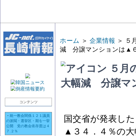
ホーム
＞
企業情報
＞ ５
減 分譲マンションは▲
５月
大幅減 分譲マ
コンテンツ
・
統一教会関係１２１議員
国交省が発表した
の派閥・選挙区・期を一挙
公開 党の教会依存度は４
▲３４．４％の大
７.２％