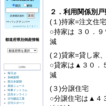
購読
解除
２．利用関係別戸
読者購読規約
(１)持家=注文住
>>
バックナンバー
powered by
まぐまぐ！
○持家は ３０．
都道府県別倒産情報
減
(２)貸家=貸し
○貸家は▲３０．
Links
減
毎日.jp
長崎新聞
西日本新聞
産経ニュース
(３)分譲住宅
時事ドットコム
読売オンライン
○分譲住宅は▲４
日刊建設工業
日刊スポーツ