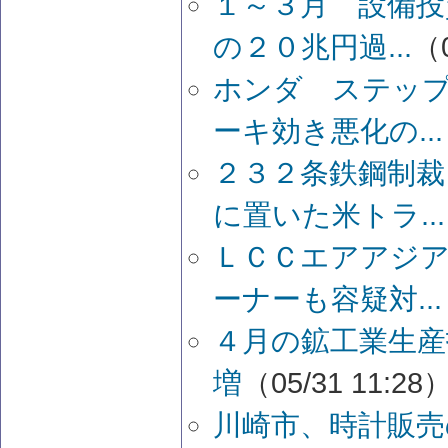
１～３月 設備投
の２０兆円過...
（0
ホンダ ステッ
ーキ効き悪化の...
２３２条鉄鋼制裁
に置いた米トラ...
ＬＣＣエアアジ
ーナーも容疑対...
４月の鉱工業生産
増
（05/31 11:28
川崎市、時計販売