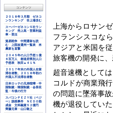
コンテンツ
２０１８年３月期 ゼネコ
ンランキング 非上場含む
上海からロサンゼ
スーパーゼネコン５社ラン
キング 売上高・営業利益
率・受注
フランシスコなら
貿易戦争 中間選挙を読
む 上院改選州一覧表 米
アジアと米国を従
農家を直撃
２０４５年の人口予想１億
旅客機の開発に、
６百万人 都道府県別人口
予想表 秋田▲４１％
２０１７年末の外国人在留
超音速機としては
滞在者数、２０１８年初の
外国人不法滞在者数
コルドが商業飛行
日本ロッテの兄弟喧嘩・中
国制裁・韓国制裁・会長収
監・今後の行方
の問題に墜落事故
スパコンＰＥＺＹ社（ペジ
ー）脱税事件 ＮＥＤＯ助
機が退役していた
成金 文科融資５２億円
齊藤元章・山口敬之