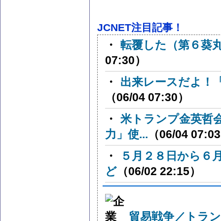
JCNET注目記事！
・
転覆した（第６葵
07:30）
・
出来レースだよ！「設計
（06/04 07:30）
・
米トランプ金英哲
力」使...
（06/04 07:0
・
５月２８日から６
ど
（06/02 22:15）
貿易戦争／トラン