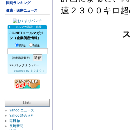
国別ランキング
速２３００キロ超
健康・医療ニュース
メルマガ購読・解除
JC-NETメールマガジ
ン（企業倒産情報）
購読
解除
読者購読規約
>>
バックナンバー
powered by
まぐまぐ！
Links
Yahoo!ニュース
Yahoo!談合入札
毎日.jp
長崎新聞