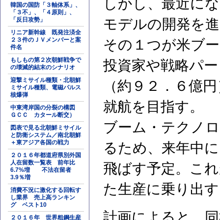
しかし、最近にな
韓国の国防「３軸体系」、
「３不」、「４原則」、
「反日攻勢」
モデルの開発を進
リニア新幹線 既発注済全
２３件のＪＶメンバーと案
その１つが米ブー
件名
もしもの第２次朝鮮戦争で
投資家や戦略パー
の壊滅的結末のシナリオ
迎撃ミサイル種類・北朝鮮
（約９２．６億円
ミサイル種類、電磁パルス
核爆弾
就航を目指す。
中東湾岸国の分裂の構図
ＧＣＣ カタール断交）
ブーム・テクノロ
図表で見る北朝鮮ミサイル
と防衛システム／南北朝鮮
＋東アジア各国の戦力
るため、来年中に
２０１６年都道府県別外国
人在留数一覧表 前年比
飛ばす予定。これ
6.7%増 不法在留者
3.9％増
た生産に乗り出す
消費不況に激化する回転す
し業界 売上高ランキン
グ ベスト10
計画によると、同
２０１６年 世界粗鋼生産