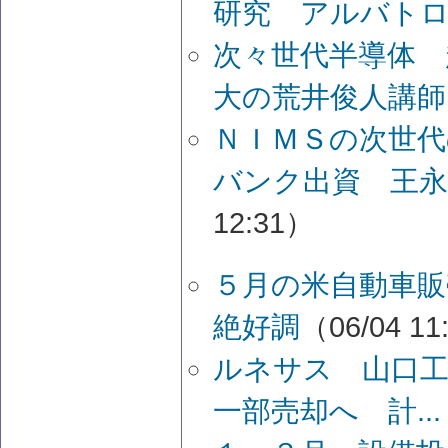
研究 アルバト
次々世代半導体 
大の荒井俊人講師
ＮＩＭＳの次世
バンク出資 王永
12:31）
５月の米自動車販
絶好調
（06/04 11
ルネサス 山口工
一部売却へ 計...