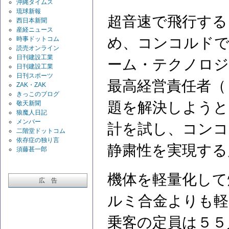
沖縄タイムス
琉球新報
超音速で飛行する
西日本新聞
産経ニュース
め、コンコルド
時事ドットコム
読売オンライン
日刊建設工業
ーム・テクノロジ
日刊建設工業
日刊スポーツ
最高経営責任者（
ZAK・ZAK
きっこのブログ
題を解決しようと
敬天新聞
狼魔人日記
メンバー
計を試し、コンコ
二階堂ドットコム
依存症の独り言
静粛性を実現する
須藤甚一郎
機体を軽量化して
広 告
ルミ合金よりも軽
乗客の定員は５５